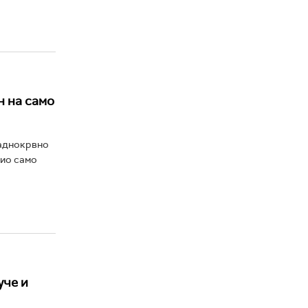
н на само
ладнокрвно
био само
уче и