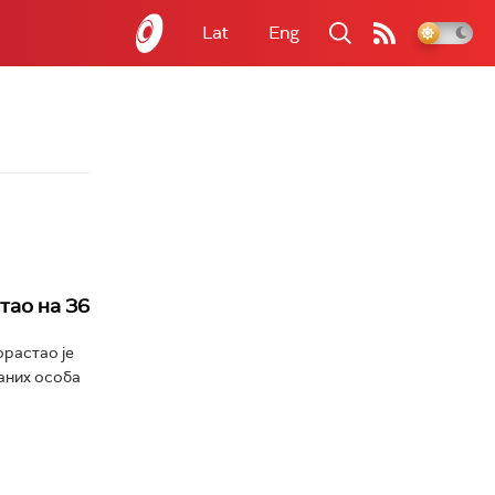
Lat
Eng
тао на 36
орастао је
саних особа