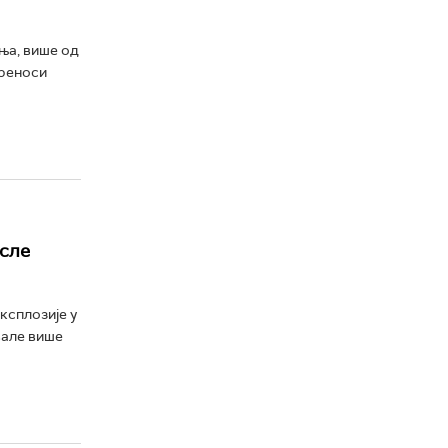
мња, више од
преноси
осле
ксплозије у
вале више