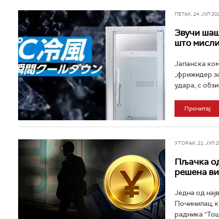
ПЕТАК, 24. ЈУЛ 202
Звучи шаш
што мисл
Јапанска ком
„фрижидер за
удара, с обзи
Прочитај
УТОРАК, 21. ЈУЛ 20
Пљачка од 
решена ви
Једна од нај
Починилац, к
радника "Тоши