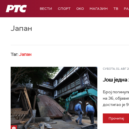
РТС
ВЕСТИ
СПОРТ
OKO
МАГАЗИН
ТВ
Р
Јапан
Таг:
Јапан
СУБОТА, 01. АВГ 20
Још једна
Број погинул
на 36, објав
достигао је 9.
Прочитај