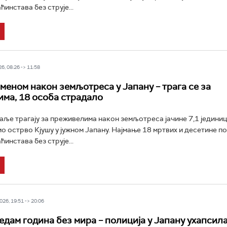
инстава без струје...
6, 08:26 -> 11:58
еменом након земљотреса у Јапану – трага се за
ма, 18 особа страдало
аље трагају за преживелима након земљотреса јачине 7,1 јединиц
дио острво Кјушу у јужном Јапану. Најмање 18 мртвих и десетине п
инстава без струје...
26, 19:51 -> 20:06
едам година без мира – полиција у Јапану ухапсил