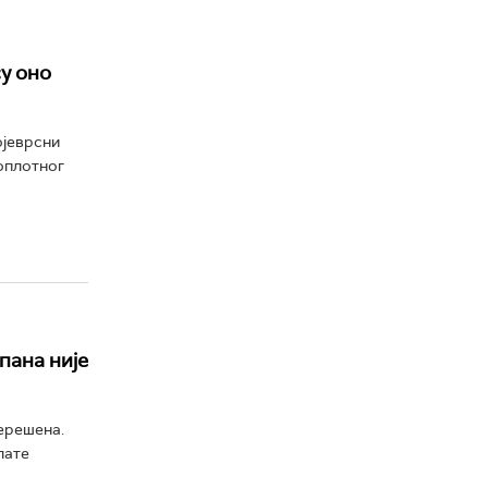
у оно
ојеврсни
оплотног
пана није
нерешена.
лате