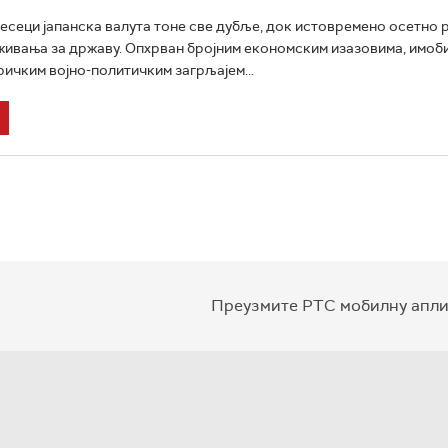
сеци јапанска валута тоне све дубље, док истовремено осетно 
ивања за државу. Опхрван бројним економским изазовима, имоб
ичким војно-политичким загрљајем...
Преузмите РТС мобилну апли