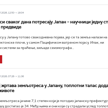
2026, 12:50 -> 18:04
и сваког дана потресају Јапан – научници једну с
а предвиде
у у Јапану готово свакодневна појава, јер се та земља налази на
ектонске плоче, у самом Пацифичком ватреном појасу. Ипак, ни
ји системи за праћење, хиљаде сеизмографа...
2026, 07:26 -> 11:36
ј жртава земљотреса у Јапану, топлотни талас дод
животе
земљотреса јачине 7,1 степен који је погодио јапанску префекту
шу достигао је 34. Међу њима и они који су страдали услед топлот