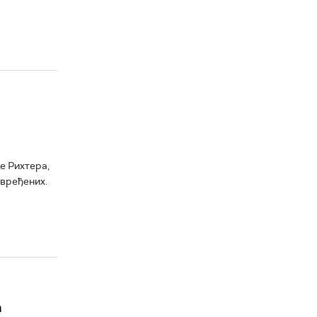
е Рихтера,
овређених.
а