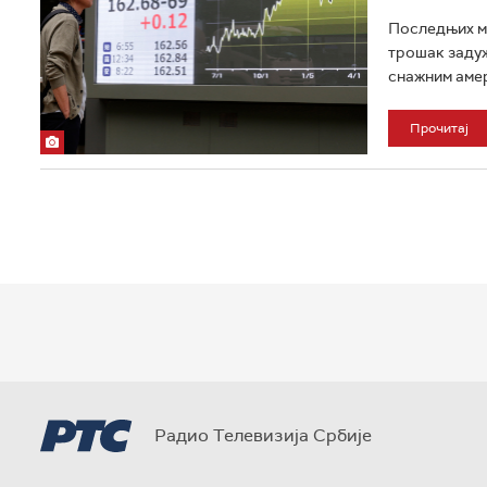
Последњих ме
трошак задуж
снажним амер
Прочитај
Радио Телевизија Србије