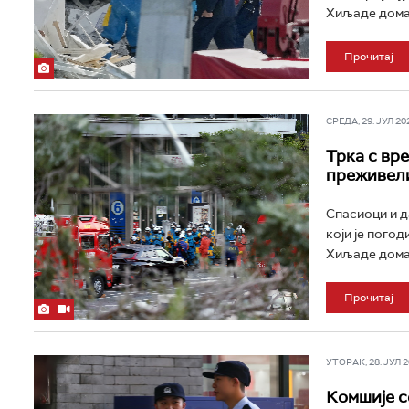
Хиљаде домаћ
Прочитај
СРЕДА, 29. ЈУЛ 202
Трка с вр
преживели
Спасиоци и д
који је пого
Хиљаде домаћ
Прочитај
УТОРАК, 28. ЈУЛ 20
Комшије с