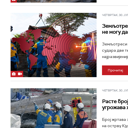
ЧЕТВРТАК, 30. ЈУЛ 
Земљотрес
не могу д
Земљотреси с
судара две т
најразвијени
Прочитај
ЧЕТВРТАК, 30. ЈУЛ 
Расте бро
угрожава 
Број жртава 
на острву Кју