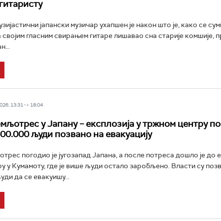
 гитаристу
зијастични јапански музичар ухапшен је након што је, како се су
 својим гласним свирањем гитаре лишавао сна старије комшије, 
н...
26, 13:31 -> 18:04
мљотрес у Јапану – експлозија у тржном центру п
300.000 људи позвано на евакуацију
трес погодио је југозапад Јапана, а после потреса дошло је до е
у у Кумамоту, где је више људи остало заробљено. Власти су поз
ди да се евакуишу...