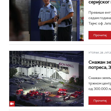
серијског
Превише енту
седам година
Тајмс оф Јапа
Прочитај
УТОРАК, 28. ЈУЛ 20
Снажан зе
потреса, 
Снажан земљо
тржном центр
од 300.000 љу
Прочитај