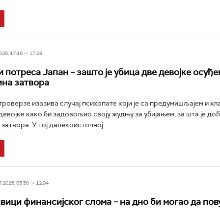
26, 17:16 -> 17:28
и потреса Јапан – зашто је убица две девојке осуђе
ина затвора
троверзе изазива случај психопате који је са предумишљајем и х
девојке како би задовољио своју жудњу за убијањем, за шта је до
затвора. У тој далекоисточној...
2026, 05:50 -> 12:04
ивици финансијског слома – на дно би могао да пов