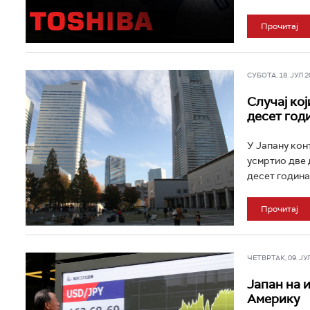
Прочитај
СУБОТА, 18. ЈУЛ 20
Случај кој
десет год
У Јапану кон
усмртио две 
десет година 
Прочитај
ЧЕТВРТАК, 09. ЈУЛ 
Јапан на 
Америку