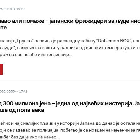
6, 19:19 -> 19:19
аво али помаже – јапански фрижидери за људе нис
ите
панија „Труско“ развила је расхладну кабину "Dohiemon BOX", св
 људе", намењен за заштиту радника од високих температура и т
ром на све чешће и интензивније...
26, 05:55 -> 17:41
300 милиона јена – једна од највећих мистерија Ја
ше од пола века
већих и најсмелијих пљачки у историји Јапана до данас је остала 
оји се издавао за полицајца, побегао је са новцем намењеним за п
бе" без да је икоме нанео...