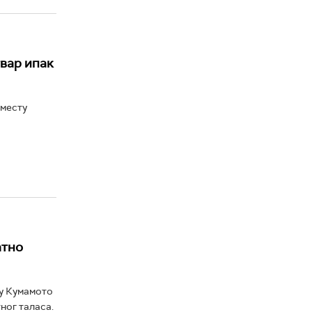
твар ипак
 месту
атно
ру Кумамото
ног таласа.