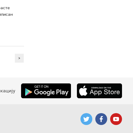
расте
илисан
>
кацију