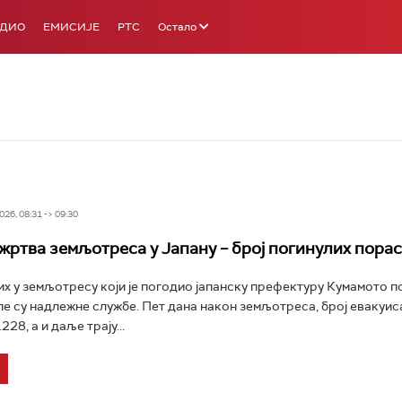
АДИО
ЕМИСИЈЕ
РТС
Остало
26, 08:31 -> 09:30
 жртва земљотреса у Јапану – број погинулих порас
их у земљотресу који је погодио јапанску префектуру Кумамото п
иле су надлежне службе. Пет дана након земљотреса, број евакуи
228, а и даље трају...