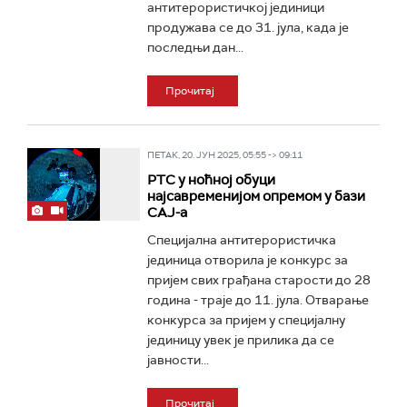
антитерористичкој јединици
продужава се до 31. јула, када је
последњи дан...
Прочитај
ПЕТАК, 20. ЈУН 2025, 05:55 -> 09:11
РТС у ноћној обуци
најсавременијом опремом у бази
САЈ-а
Специјална антитерористичка
јединица отворила је конкурс за
пријем свих грађана старости до 28
година - траје до 11. јула. Отварање
конкурса за пријем у специјалну
јединицу увек је прилика да се
јавности...
Прочитај