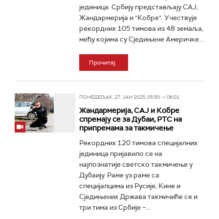
јединица. Србију представљају САЈ,
Жандармерија и "Кобре". Учествује
рекордних 105 тимова из 48 земаља,
међу којима су Сједињене Америчке...
Прочитај
ПОНЕДЕЉАК, 27. ЈАН 2025, 05:50 -> 06:01
Жандармерија, САЈ и Кобре
спремају се за Дубаи, РТС на
припремама за такмичење
Рекордних 120 тимова специјалних
јединица пријавило се на
најпознатије светско такмичење у
Дубаију. Раме уз раме са
специјалцима из Русије, Кине и
Сједињених Држава такмичиће се и
три тима из Србије –...