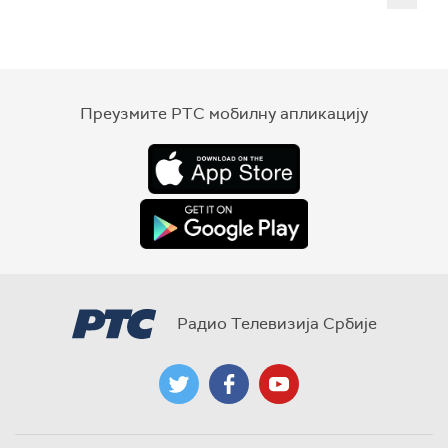
Преузмите РТС мобилну апликацију
Радио Телевизија Србије