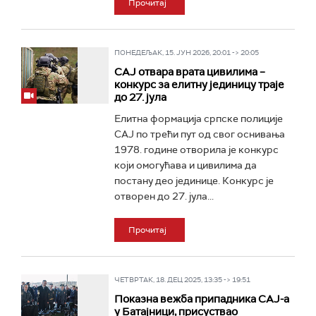
Прочитај
ПОНЕДЕЉАК, 15. ЈУН 2026, 20:01 -> 20:05
САЈ отвара врата цивилима –
конкурс за елитну јединицу траје
до 27. јула
Елитна формација српске полиције
САЈ по трећи пут од свог оснивања
1978. године отворила је конкурс
који омогућава и цивилима да
постану део јединице. Конкурс је
отворен до 27. јула...
Прочитај
ЧЕТВРТАК, 18. ДЕЦ 2025, 13:35 -> 19:51
Показна вежба припадника САЈ-а
у Батајници, присуствао