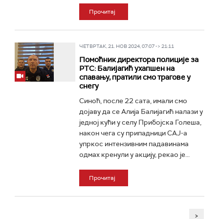
Прочитај
ЧЕТВРТАК, 21. НОВ 2024, 07:07 -> 21:11
Помоћник директора полиције за
РТС: Балијагић ухапшен на
спавању, пратили смо трагове у
снегу
Синоћ, после 22 сата, имали смо
дојаву да се Алија Балијагић налази у
једној кући у селу Прибојска Голеша,
након чега су припадници САЈ-а
упркос интензивним падавинама
одмах кренули у акцију, рекао је...
Прочитај
>