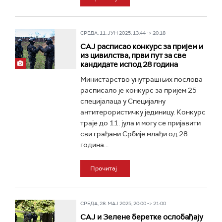
СРЕДА, 11. ЈУН 2025, 13:44 -> 20:18
САЈ расписао конкурс за пријем и
из цивилства, први пут за све
кандидате испод 28 година
Министарство унутрашњих послова
расписало је конкурс за пријем 25
специјалаца у Специјалну
антитерористичку јединицу. Конкурс
траје до 11. јула и могу се пријавити
сви грађани Србије млађи од 28
година...
Прочитај
СРЕДА, 28. МАЈ 2025, 20:00 -> 21:00
САЈ и Зелене беретке ослобађају