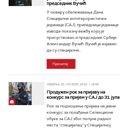
председник Вучић
У оквиру обележавања Дана
Специјалне антитерористичке
јединице (САЈ), припадници јединице
изводе показну вежбу којој је
присуствовао и председник Србије
Александар Вучић. Вучић је изјавио
да су специјалне...
Прочитај
НЕДЕЉА, 20. ЈУЛ 2025, 10:22 -> 16:48
Продужен рок за пријаву на
конкурс за пријем у САЈ до 31. јула
Рок за подношење пријава на јавни
конкурс за похађање Селекционе
обуке за САЈ због попуне радног
места "специјалац" у Специјалној