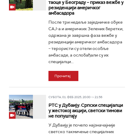
таоце у Београду – приказ вежбе у
резиденцији америчког
амбасадора
После три недеље заједничке обуке
САЈ-а и америчких Зелених беретки,
одржана је завршна фаза вежбе у
резиденцији америчког амбасадора
– терористи су отели особље
амбасаде, а ослобађали су их
специјалци...
Прочитај
СУБОТА, 01. ФЕБ 2025, 20:00 -> 21:56
РТС у Дубаију: Српски специјалци
у жестокој акцији, светски тимови
не попуштају
У Дубаију је почело најзначајније
светско такмичење специјалних