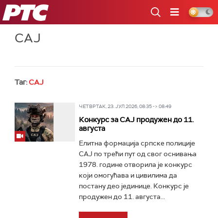
РТС
САЈ
Таг:
САЈ
ЧЕТВРТАК, 23. ЈУЛ 2026, 08:35 -> 08:49
Конкурс за САЈ продужен до 11.
августа
Елитна формација српске полиције
САЈ по трећи пут од свог оснивања
1978. године отворила је конкурс
који омогућава и цивилима да
постану део јединице. Конкурс је
продужен до 11. августа...