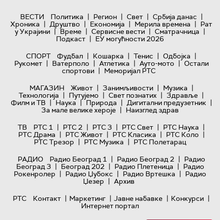
|
|
|
|
ВЕСТИ
Политика
Регион
Свет
Србија данас
|
|
|
|
Хроника
Друштво
Економија
Мерила времена
Рат
|
|
|
|
у Украјини
Време
Сервисне вести
Сматрачница
|
Подкаст
ЕУ могућности 2026
|
|
|
|
СПОРТ
Фудбал
Кошарка
Тенис
Одбојка
|
|
|
|
Рукомет
Ватерполо
Атлетика
Ауто-мото
Остали
|
спортови
Меморијал РТС
|
|
|
МАГАЗИН
Живот
Занимљивости
Музика
|
|
|
|
Технологијa
Путујемо
Свет познатих
Здравље
|
|
|
|
Филм и ТВ
Наука
Природа
Дигитални предузетник
|
За мале велике хероје
Наизглед здрав
|
|
|
|
|
ТВ
РТС 1
РТС 2
РТС 3
РТС Свет
РТС Наука
|
|
|
|
РТС Драма
РТС Живот
РТС Класика
РТС Коло
|
|
РТС Трезор
РТС Музика
РТС Полетарац
|
|
РАДИО
Радио Београд 1
Радио Београд 2
Радио
|
|
|
Београд 3
Београд 202
Радио Плетеница
Радио
|
|
|
Рокенролер
Радио Џубокс
Радио Вртешка
Радио
|
Џезер
Архив
|
|
|
|
РТС
Контакт
Маркетинг
Јавне набавке
Конкурси
Интернет портал