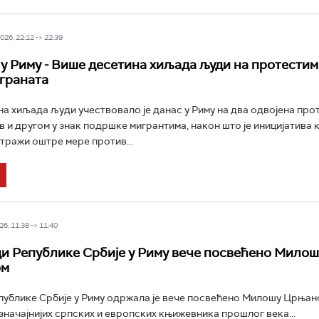
26, 22:12 -> 22:39
 у Риму - Више десетина хиљада људи на протестим
граната
а хиљада људи учествовало је данас у Риму на два одвојена прот
в и другом у знак подршке мигрантима, након што је иницијатива 
 тражи оштре мере против...
6, 11:38 -> 11:40
и Републике Србије у Риму вече посвећено Милош
ом
ублике Србије у Риму одржала је вече посвећено Милошу Црњан
јзначајнијих српских и европских књижевника прошлог века...