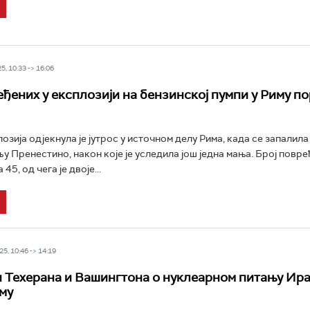
5, 10:33 -> 16:06
еђених у експлозији на бензинској пумпи у Риму п
озија одјекнула је јутрос у источном делу Рима, када се запалил
љу Пренестино, након које је уследила још једна мања. Број повр
45, од чега је двоје...
5, 10:46 -> 14:19
 Техерана и Вашингтона о нуклеарном питању Ира
иму