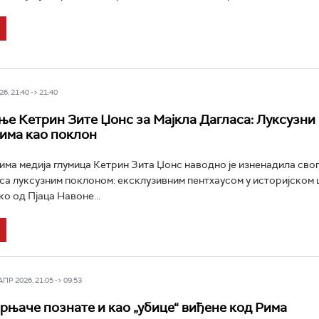
6, 21:40 -> 21:40
е Кетрин Зите Џонс за Мајкла Дагласа: Луксузни
Рима као поклон
ма медија глумица Кетрин Зита Џонс наводно је изненадила свог
са луксузним поклоном: ексклузивним пентхаусом у историјском 
о од Пјаца Навоне...
Р 2026, 21:05 -> 09:53
рњаче познате и као „убице“ виђене код Рима