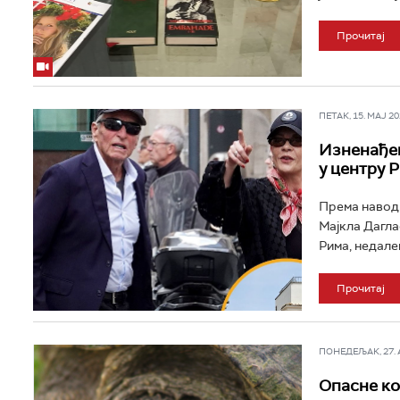
Прочитај
ПЕТАК, 15. МАЈ 202
Изненађењ
у центру 
Према наводи
Мајкла Дагла
Рима, недалек
Прочитај
ПОНЕДЕЉАК, 27. АП
Опасне ко