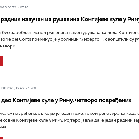
25, 06:52 -> 07:28
радник извучен из рушевина Контијеве куле у Рим
је био заробљен испод рушевина након урушавања дела Контијеве
Torre dei Conti) преминуо је у болници "Умберто I", саопштили су ј
извори...
В 2025, 12:46 -> 15:09
 део Контијеве куле у Риму, четворо повређених
ка су повређена, од којих је један теже, током реновирања када 
ковне Контијеве куле у Риму. Ројтерс јавља да је један радник 
на...