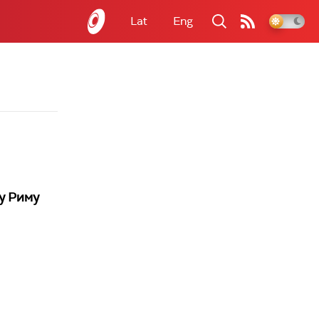
Lat
Eng
у Риму