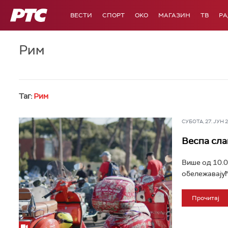
РТС
ВЕСТИ
СПОРТ
OKO
МАГАЗИН
ТВ
Р
Рим
Таг:
Рим
СУБОТА, 27. ЈУН 20
Веспа сла
Више од 10.0
обележавајућ
Прочитај