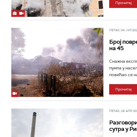
Прочитај
ПЕТАК, 04. ЈУЛ 202
Број повр
на 45
Снажна експл
пумпа у насе
повећао се на 
Прочитај
ПЕТАК, 18. АПР 202
Разговори
сутра у Р