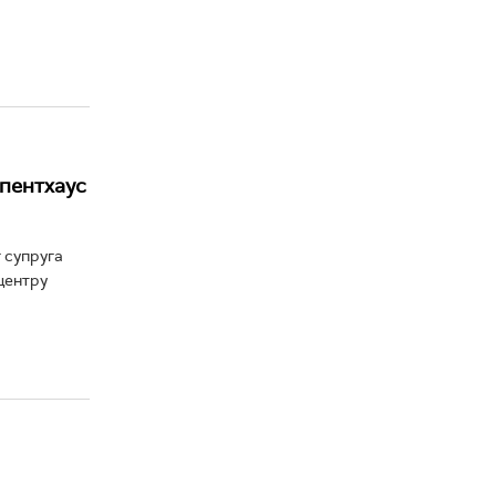
 пентхаус
 супруга
центру