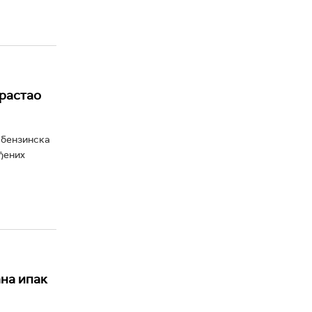
орастао
а бензинска
еђених
на ипак