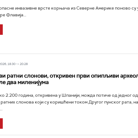
пасне инвазивне врсте корњача из Северне Америке поново су 
ре Флавија...
26, 18:30 -> 20:28
и ратни слонови, откривен први опипљиви архео
ле два миленијума
ко 2.200 година, откривена у Шпанији, можда потиче од једног од
ратних слонова који су коришћени током Другог пунског рата, на
..