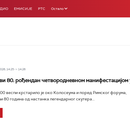
АДИО
ЕМИСИЈЕ
РТС
Остало
26, 14:25 -> 14:26
ви 80. рођендан четвородневном манифестацијом 
00 веспи крстарило је око Kолосеума и поред Римског форума,
и 80 година од настанка легендарног скутера...