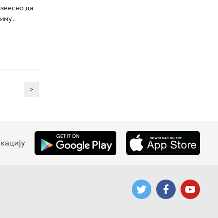
извесно да
му...
>
кацију