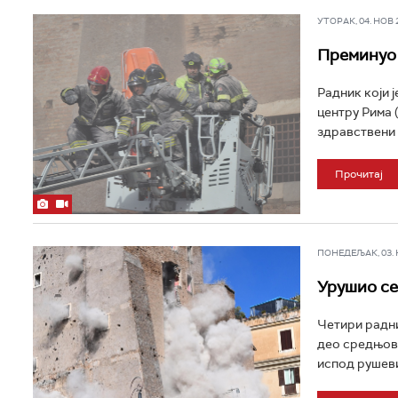
УТОРАК, 04. НОВ 20
Преминуо 
Радник који 
центру Рима (
здравствени 
Прочитај
ПОНЕДЕЉАК, 03. НО
Урушио се
Четири радни
део средњове
испод рушеви