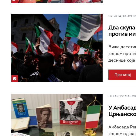
СУБОТА, 13. ЈУН 20
Два скупа
против ми
Више десетин
једном проти
деснице која
Прочитај
ПЕТАК, 22. МАЈ 202
У Амбасад
Црњанск
Амбасада Реп
једном од на