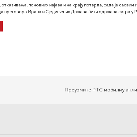
 отказивања, поновних најава и на крају потврда, сада је сасвим 
да преговора Ирана и Сједињених Држава бити одржана сутра у Ри
Преузмите РТС мобилну апли