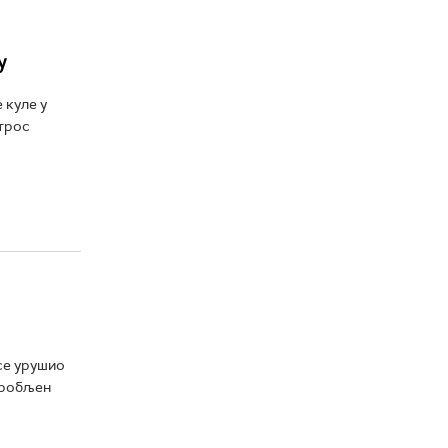
у
 куле у
утрос
се урушио
заробљен