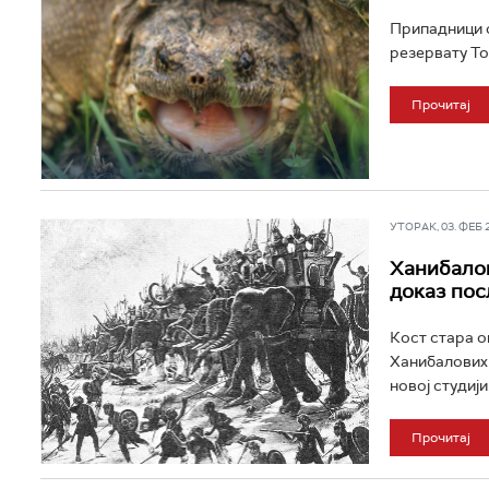
Припадници о
резервату То
Прочитај
УТОРАК, 03. ФЕБ 20
Ханибалов
доказ пос
Кост стара о
Ханибалових 
новој студији.
Прочитај