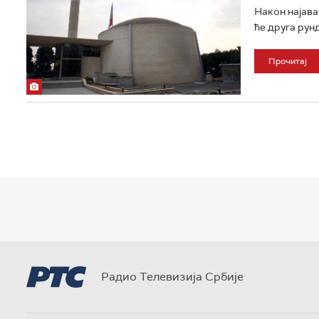
Након најава,
ће друга рун
Прочитај
Радио Телевизија Србије