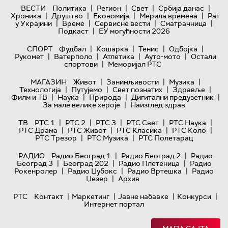
|
|
|
|
ВЕСТИ
Политика
Регион
Свет
Србија данас
|
|
|
|
Хроника
Друштво
Економија
Мерила времена
Рат
|
|
|
|
у Украјини
Време
Сервисне вести
Сматрачница
|
Подкаст
ЕУ могућности 2026
|
|
|
|
СПОРТ
Фудбал
Кошарка
Тенис
Одбојка
|
|
|
|
Рукомет
Ватерполо
Атлетика
Ауто-мото
Остали
|
спортови
Меморијал РТС
|
|
|
МАГАЗИН
Живот
Занимљивости
Музика
|
|
|
|
Технологијa
Путујемо
Свет познатих
Здравље
|
|
|
|
Филм и ТВ
Наука
Природа
Дигитални предузетник
|
За мале велике хероје
Наизглед здрав
|
|
|
|
|
ТВ
РТС 1
РТС 2
РТС 3
РТС Свет
РТС Наука
|
|
|
|
РТС Драма
РТС Живот
РТС Класика
РТС Коло
|
|
РТС Трезор
РТС Музика
РТС Полетарац
|
|
РАДИО
Радио Београд 1
Радио Београд 2
Радио
|
|
|
Београд 3
Београд 202
Радио Плетеница
Радио
|
|
|
Рокенролер
Радио Џубокс
Радио Вртешка
Радио
|
Џезер
Архив
|
|
|
|
РТС
Контакт
Маркетинг
Јавне набавке
Конкурси
Интернет портал