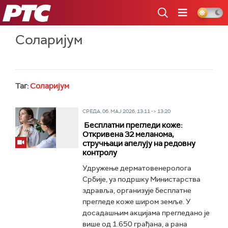
РТС
Соларијум
Таг:
Соларијум
СРЕДА, 06. МАЈ 2026, 13:11 -> 13:20
Бесплатни прегледи коже:
Откривена 32 меланома,
стручњаци апелују на редовну
контролу
Удружење дерматовенеролога
Србије, уз подршку Министарства
здравља, организује бесплатне
прегледе коже широм земље. У
досадашњим акцијама прегледано је
више од 1.650 грађана, а рана