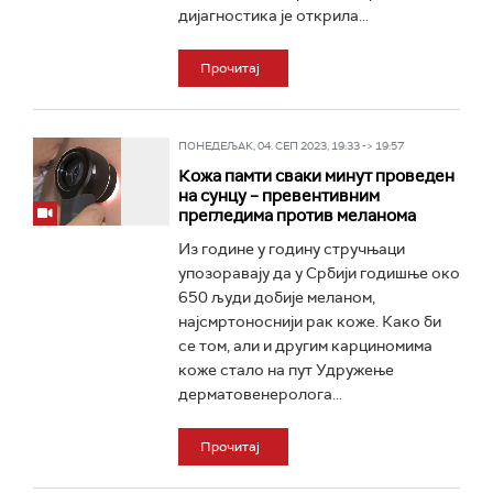
дијагностика је открила...
Прочитај
ПОНЕДЕЉАК, 04. СЕП 2023, 19:33 -> 19:57
Кожа памти сваки минут проведен
на сунцу – превентивним
прегледима против меланома
Из године у годину стручњаци
упозоравају да у Србији годишње око
650 људи добије меланом,
најсмртоноснији рак коже. Како би
се том, али и другим карциномима
коже стало на пут Удружење
дерматовенеролога...
Прочитај