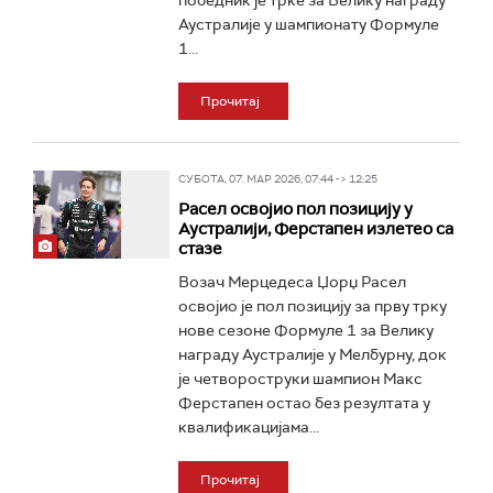
победник је трке за Велику награду
Аустралије у шампионату Формуле
1...
Прочитај
СУБОТА, 07. МАР 2026, 07:44 -> 12:25
Расел освојио пол позицију у
Аустралији, Ферстапен излетео са
стазе
Возач Мерцедеса Џорџ Расел
освојио је пол позицију за прву трку
нове сезоне Формуле 1 за Велику
награду Аустралије у Мелбурну, док
је четвороструки шампион Макс
Ферстапен остао без резултата у
квалификацијама...
Прочитај