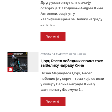
Другу узастопну пол позицију
освојио је 19-годишњи Андреа Кими
Антонели, овај пут, у
квалификацијама за Велику награду
Јапана...
Прочитај
СУБОТА, 14. МАР 2026, 07:38 -> 07:46
Џорџ Расел победник спринт трке
за Велику награду Кине
Возач Мерцедеса Џорџ Расел
победио је у спринт трци која се вози
у оквиру Велике награде Кине у
шампионату Формуле 1...
Прочитај