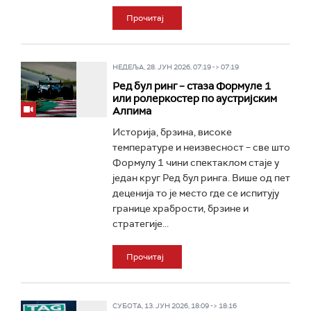
Прочитај
НЕДЕЉА, 28. ЈУН 2026, 07:19 -> 07:19
Ред бул ринг – стаза Формуле 1
или ролеркостер по аустријским
Алпима
Историја, брзина, високе
температуре и неизвесност – све што
Формулу 1 чини спектаклом стаје у
један круг Ред бул ринга. Више од пет
деценија то је место где се испитују
границе храбрости, брзине и
стратегије...
Прочитај
СУБОТА, 13. ЈУН 2026, 18:09 -> 18:16