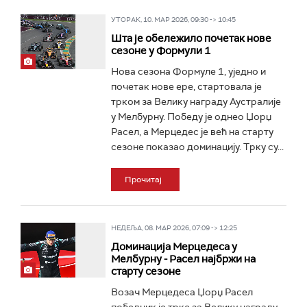
УТОРАК, 10. МАР 2026, 09:30 -> 10:45
Шта је обележило почетак нове
сезоне у Формули 1
Нова сезона Формуле 1, уједно и
почетак нове ере, стартовала је
трком за Велику награду Аустралије
у Мелбурну. Победу је однео Џорџ
Расел, а Мерцедес је већ на старту
сезоне показао доминацију. Трку су...
Прочитај
НЕДЕЉА, 08. МАР 2026, 07:09 -> 12:25
Доминација Мерцедеса у
Мелбурну - Расел најбржи на
старту сезоне
Возач Мерцедеса Џорџ Расел