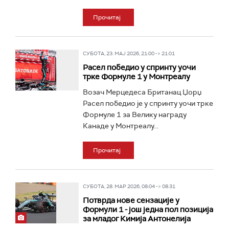
Прочитај
СУБОТА, 23. МАЈ 2026, 21:00 -> 21:01
Расел победио у спринту уочи
трке Формуле 1 у Монтреалу
Возач Мерцедеса Британац Џорџ
Расел победио је у спринту уочи трке
Формуле 1 за Велику награду
Канаде у Монтреалу...
Прочитај
СУБОТА, 28. МАР 2026, 08:04 -> 08:31
Потврда нове сензације у
Формули 1 - још једна пол позиција
за младог Кимија Антонелија