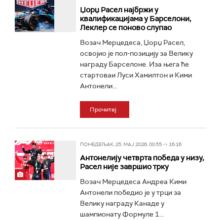
Џорџ Расел најбржи у
квалификацијама у Барселони,
Леклер се поново слупао
Возач Мерцедеса, Џорџ Расел,
освојио је пол-позицију за Велику
награду Барселоне. Иза њега ће
стартоваи Луси Хамилтон и Кими
Антонели...
Прочитај
ПОНЕДЕЉАК, 25. МАЈ 2026, 00:55 -> 16:16
Антонелију четврта победа у низу,
Расел није завршио трку
Возач Мерцедеса Андреа Кими
Антонели победио је у трци за
Велику награду Канаде у
шампионату Формуле 1...