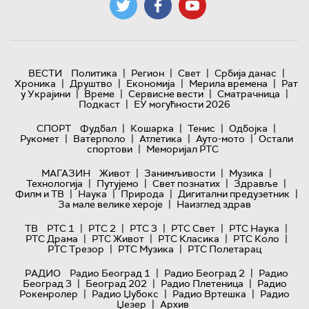
|
|
|
|
ВЕСТИ
Политика
Регион
Свет
Србија данас
|
|
|
|
Хроника
Друштво
Економија
Мерила времена
Рат
|
|
|
|
у Украјини
Време
Сервисне вести
Сматрачница
|
Подкаст
ЕУ могућности 2026
|
|
|
|
СПОРТ
Фудбал
Кошарка
Тенис
Одбојка
|
|
|
|
Рукомет
Ватерполо
Атлетика
Ауто-мото
Остали
|
спортови
Меморијал РТС
|
|
|
МАГАЗИН
Живот
Занимљивости
Музика
|
|
|
|
Технологијa
Путујемо
Свет познатих
Здравље
|
|
|
|
Филм и ТВ
Наука
Природа
Дигитални предузетник
|
За мале велике хероје
Наизглед здрав
|
|
|
|
|
ТВ
РТС 1
РТС 2
РТС 3
РТС Свет
РТС Наука
|
|
|
|
РТС Драма
РТС Живот
РТС Класика
РТС Коло
|
|
РТС Трезор
РТС Музика
РТС Полетарац
|
|
РАДИО
Радио Београд 1
Радио Београд 2
Радио
|
|
|
Београд 3
Београд 202
Радио Плетеница
Радио
|
|
|
Рокенролер
Радио Џубокс
Радио Вртешка
Радио
|
Џезер
Архив