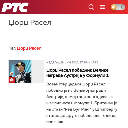
РТС
Џорџ Расел
Таг:
Џорџ Расел
НЕДЕЉА, 28. ЈУН 2026, 17:26 -> 17:39
Џорџ Расел победник Велике
награде Аустрије у Формули 1
Возач Мерцедеса Џорџ Расел
победио је на Великој награди
Аустрије, осмој трци овогодишњег
шампионата Формуле 1. Британац је
на стази "Ред Бул Ринг" у Шпилбергу
стигао до друге победе ове године,
прве још...