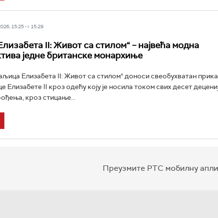
26, 15:25 -> 15:29
лизабета II: Живот са стилом“ – највећа модна
тива једне британске монархиње
љица Елизабета II: Живот са стилом“ доноси свеобухватан прика
 Елизабете II кроз одећу коју је носила током свих десет децени
ођења, кроз стицање...
Преузмите РТС мобилну апли