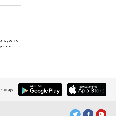
з изузетног
ја свог
кацију