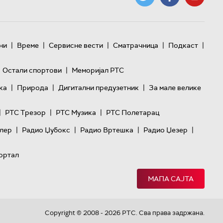
|
|
|
|
|
ни
Време
Сервисне вести
Сматрачница
Подкаст
|
Остали спортови
Меморијал РТС
|
|
|
ка
Природа
Дигитални предузетник
За мале велике
|
|
|
РТС Трезор
РТС Музика
РТС Полетарац
|
|
|
|
лер
Радио Џубокс
Радио Вртешка
Радио Џезер
ортал
МАПА САЈТА
Copyright © 2008 - 2026 РТС. Сва права задржана.