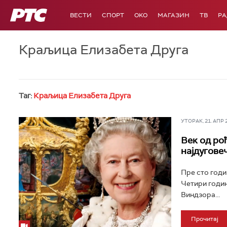
РТС
ВЕСТИ
СПОРТ
OKO
МАГАЗИН
ТВ
Р
Краљица Елизабета Друга
Таг:
Краљица Елизабета Друга
УТОРАК, 21. АПР 20
Век од ро
најдугове
Пре сто годин
Четири годин
Виндзора...
Прочитај