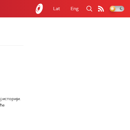
Lat
Eng
ј историји.
уће