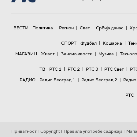
|
|
|
|
ВЕСТИ
Политика
Регион
Свет
Србија данас
Хр
|
|
СПОРТ
Фудбал
Кошарка
Тен
|
|
|
МАГАЗИН
Живот
Занимљивости
Музика
Техноло
|
|
|
|
ТВ
РТС 1
РТС 2
РТС 3
РТС Свет
РТ
|
|
РАДИО
Радио Београд 1
Радио Београд 2
Радио
РТС
Приватност
Copyright
Правила употребе садржаја
Мапа
|
|
|