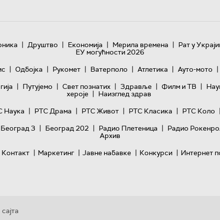
|
|
|
|
оника
Друштво
Економија
Мерила времена
Рат у Украји
ЕУ могућности 2026
|
|
|
|
|
|
ис
Одбојка
Рукомет
Ватерполо
Атлетика
Ауто-мото
|
|
|
|
|
гијa
Путујемо
Свет познатих
Здравље
Филм и ТВ
Нау
|
хероје
Наизглед здрав
|
|
|
|
С Наука
РТС Драма
РТС Живот
РТС Класика
РТС Коло
|
|
|
 Београд 3
Београд 202
Радио Плетеница
Радио Рокенро
Архив
|
|
|
|
Контакт
Маркетинг
Јавне набавке
Конкурси
Интернет п
 сајта