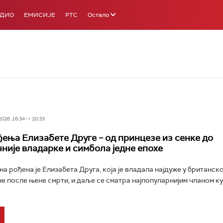
АДИО
ЕМИСИЈЕ
РТС
Остало
26, 16:34 -> 20:33
ђења Елизабете Друге – од принцезе из сенке до
чније владарке и симбола једне епохе
а рођена је Елизабета Друга, која је владала најдуже у британско
е после њене смрти, и даље се сматра најпопуларнијим чланом к