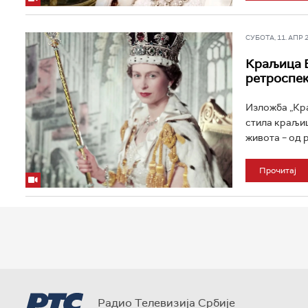
СУБОТА, 11. АПР 20
Краљица Е
ретроспек
Изложба „Кра
стила краљице
живота – од р
Прочитај
Радио Телевизија Србије