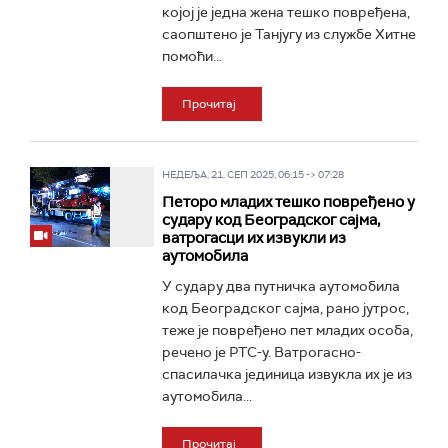
којој је једна жена тешко повређена,
саопштено је Танјугу из службе Хитне
помоћи...
Прочитај
НЕДЕЉА, 21. СЕП 2025, 06:15 -> 07:28
Петоро младих тешко повређено у
судару код Београдског сајма,
ватрогасци их извукли из
аутомобила
У судару два путничка аутомобила
код Београдског сајма, рано јутрос,
теже је повређено пет младих особа,
речено је РТС-у. Ватрогасно-
спасилачка јединица извукла их је из
аутомобила...
Прочитај