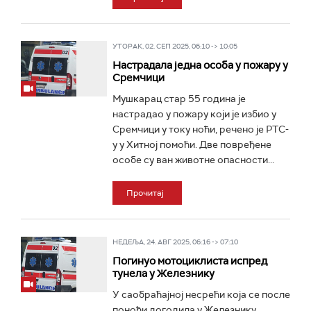
УТОРАК, 02. СЕП 2025, 06:10 -> 10:05
Настрадала једна особа у пожару у
Сремчици
Мушкарац стар 55 година је
настрадао у пожару који је избио у
Сремчици у току ноћи, речено је РТС-
у у Хитној помоћи. Две повређене
особе су ван животне опасности...
Прочитај
НЕДЕЉА, 24. АВГ 2025, 06:16 -> 07:10
Погинуо мотоциклиста испред
тунела у Железнику
У саобраћајној несрећи која се после
поноћи догодила у Железнику,