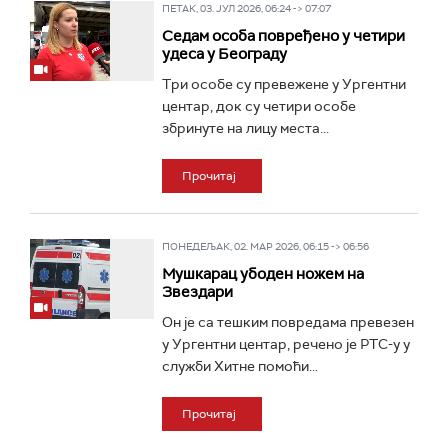
ПЕТАК, 03. ЈУЛ 2026, 06:24 -> 07:07
Седам особа повређено у четири
удеса у Београду
Три особе су превежене у Ургентни
центар, док су четири особе
збринуте на лицу места...
Прочитај
ПОНЕДЕЉАК, 02. МАР 2026, 06:15 -> 06:56
Мушкарац убоден ножем на
Звездари
Он је са тешким повредама превезен
у Ургентни центар, речено је РТС-у у
служби Хитне помоћи...
Прочитај