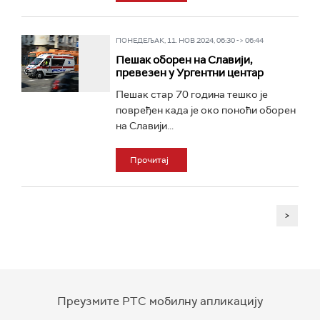
ПОНЕДЕЉАК, 11. НОВ 2024, 06:30 -> 06:44
Пешак оборен на Славији,
превезен у Ургентни центар
Пешак стар 70 година тешко је
повређен када је око поноћи оборен
на Славији...
Прочитај
>
Преузмите РТС мобилну апликацију