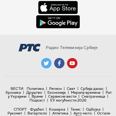
Радио Телевизија Србије
|
|
|
|
ВЕСТИ
Политика
Регион
Свет
Србија данас
|
|
|
|
Хроника
Друштво
Економија
Мерила времена
Рат
|
|
|
|
у Украјини
Време
Сервисне вести
Сматрачница
|
Подкаст
ЕУ могућности 2026
|
|
|
|
СПОРТ
Фудбал
Кошарка
Тенис
Одбојка
|
|
|
|
Рукомет
Ватерполо
Атлетика
Ауто-мото
Остали