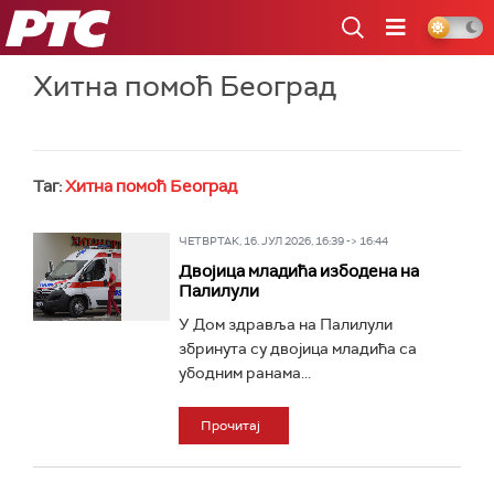
РТС
Хитна помоћ Београд
Таг:
Хитна помоћ Београд
ЧЕТВРТАК, 16. ЈУЛ 2026, 16:39 -> 16:44
Двојица младића избодена на
Палилули
У Дом здравља на Палилули
збринута су двојица младића са
убодним ранама...
Прочитај