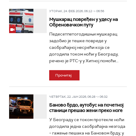
УТОРАК, 24. ФЕБ 2026, 06:12 -> 06:56
Мушкарац повређен у удесу на
Обреновачком путу
Педесетпетогодишњи мушкарац
задобио је тешке повреде у
саобраћајној несрећи која се
догодила током ноћи у Београду,
речено је РТС-у у Хитној помоћи...
Прочитај
ЧЕТВРТАК, 22. ЈАН 2026, 06:28 -> 06:32
Баново брдо, аутобус на почетној
станици прешао жени преко ноге
У Београду се током протекле ноћи
догодила једна саобраћајна незгода
– гажење пешака на Бановом брду, у