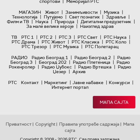
|
спортови
Меморијал РТС
|
|
|
МАГАЗИН
Живот
Занимљивости
Музика
|
|
|
|
Технологијa
Путујемо
Свет познатих
Здравље
|
|
|
|
Филм и ТВ
Наука
Природа
Дигитални предузетник
|
За мале велике хероје
Наизглед здрав
|
|
|
|
|
ТВ
РТС 1
РТС 2
РТС 3
РТС Свет
РТС Наука
|
|
|
|
РТС Драма
РТС Живот
РТС Класика
РТС Коло
|
|
РТС Трезор
РТС Музика
РТС Полетарац
|
|
РАДИО
Радио Београд 1
Радио Београд 2
Радио
|
|
|
Београд 3
Београд 202
Радио Плетеница
Радио
|
|
|
Рокенролер
Радио Џубокс
Радио Вртешка
Радио
|
Џезер
Архив
|
|
|
|
РТС
Контакт
Маркетинг
Јавне набавке
Конкурси
Интернет портал
МАПА САЈТА
Приватност
Copyright
Правила употребе садржаја
Мапа
|
|
|
сајта
Copyright © 2008 - 2026 РТС. Сва права задржана.