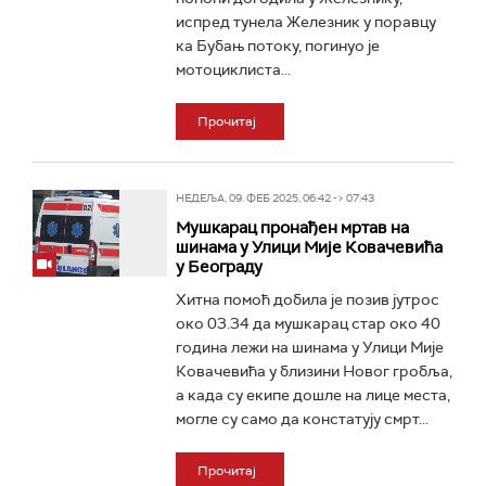
испред тунела Железник у поравцу
ка Бубањ потоку, погинуо је
мотоциклиста...
Прочитај
НЕДЕЉА, 09. ФЕБ 2025, 06:42 -> 07:43
Мушкарац пронађен мртав на
шинама у Улици Мије Ковачевића
у Београду
Хитна помоћ добила је позив јутрос
око 03.34 да мушкарац стар око 40
година лежи на шинама у Улици Мије
Ковачевића у близини Новог гробља,
а када су екипе дошле на лице места,
могле су само да констатују смрт...
Прочитај