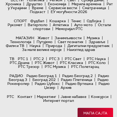
|
|
|
|
ВЕСТИ
Политика
Регион
Свет
Србија данас
|
|
|
|
Хроника
Друштво
Економија
Мерила времена
Рат
|
|
|
|
у Украјини
Време
Сервисне вести
Сматрачница
|
Подкаст
ЕУ могућности 2026
|
|
|
|
СПОРТ
Фудбал
Кошарка
Тенис
Одбојка
|
|
|
|
Рукомет
Ватерполо
Атлетика
Ауто-мото
Остали
|
спортови
Меморијал РТС
|
|
|
МАГАЗИН
Живот
Занимљивости
Музика
|
|
|
|
Технологијa
Путујемо
Свет познатих
Здравље
|
|
|
|
Филм и ТВ
Наука
Природа
Дигитални предузетник
|
За мале велике хероје
Наизглед здрав
|
|
|
|
|
ТВ
РТС 1
РТС 2
РТС 3
РТС Свет
РТС Наука
|
|
|
|
РТС Драма
РТС Живот
РТС Класика
РТС Коло
|
|
РТС Трезор
РТС Музика
РТС Полетарац
|
|
РАДИО
Радио Београд 1
Радио Београд 2
Радио
|
|
|
Београд 3
Београд 202
Радио Плетеница
Радио
|
|
|
Рокенролер
Радио Џубокс
Радио Вртешка
Радио
|
Џезер
Архив
|
|
|
|
РТС
Контакт
Маркетинг
Јавне набавке
Конкурси
Интернет портал
МАПА САЈТА