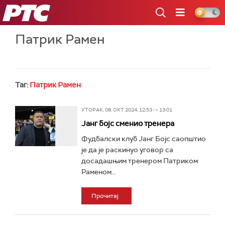
РТС
Патрик Рамен
Таг:
Патрик Рамен
УТОРАК, 08. ОКТ 2024, 12:53 -> 13:01
Јанг бојс сменио тренера
Фудбалски клуб Јанг Бојс саопштио
је да је раскинуо уговор са
досадашњим тренером Патриком
Раменом...
Прочитај