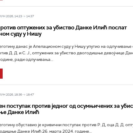
Н 2026, 14:23 -> 14:37
ротив оптужених за убиство Данке Илић послат
ом суду у Нишу
еготину данас је Апелационом суду у Нишу упутио на одлучивање
тив Д. Д. и С. Ј., оптужених за убиство двогодишње девојчице Да
године, ради одлучивања...
Н 2026, 18:36 -> 18:47
н поступак против једног од осумњичених за уби
ње Данке Илић
готину обуставио је кривични поступак против Р. Д, оца Д. Д. оп
одишње Данке Илић 26. марта 2024. године...