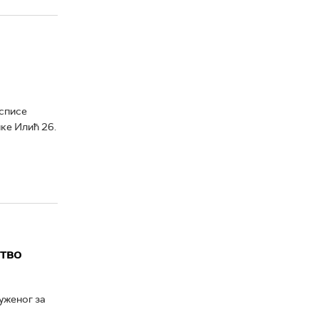
 списе
нке Илић 26.
ство
туженог за