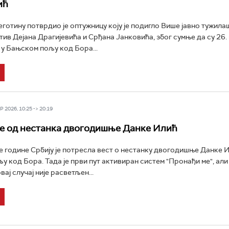
ић
еготину потврдио је оптужницу коју је подигло Више јавно тужила
тив Дејана Драгијевића и Срђана Јанковића, због сумње да су 26.
 у Бањском пољу код Бора...
 2026, 10:25 -> 20:19
е од нестанка двогодишње Данке Илић
е године Србију је потресла вест о нестанку двогодишње Данке И
 код Бора. Тада је први пут активиран систем "Пронађи ме", али
вај случај није расветљен...