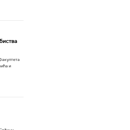
биства
 Факултета
вића и
 Срђану