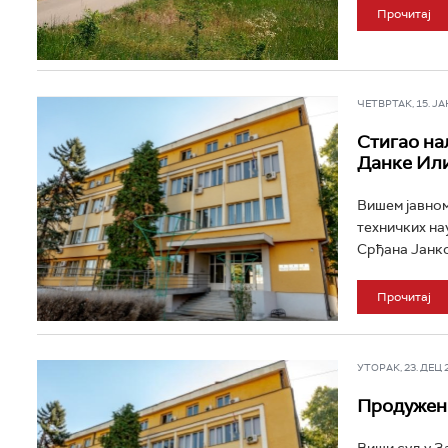
Прочитај
ЧЕТВРТАК, 15. ЈАН 
Стигао на
Данке Ил
Вишем јавном
техничких на
Срђана Јанко
Прочитај
УТОРАК, 23. ДЕЦ 20
Продужен 
Виши суд у З