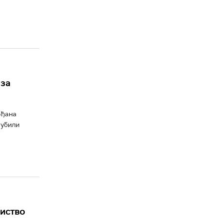
 за
рђана
 убили
биство