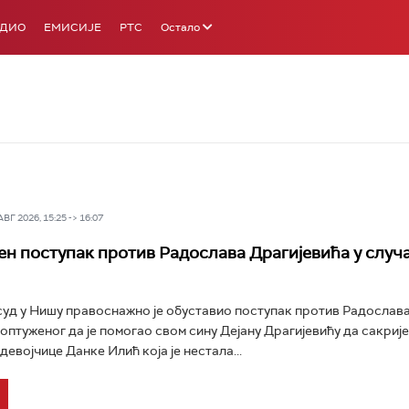
АДИО
ЕМИСИЈЕ
РТС
Остало
Г 2026, 15:25 -> 16:07
н поступак против Радослава Драгијевића у случа
уд у Нишу правоснажно је обуставио поступак против Радослав
 оптуженог да је помогао свом сину Дејану Драгијевићу да сакрије
евојчице Данке Илић која је нестала...