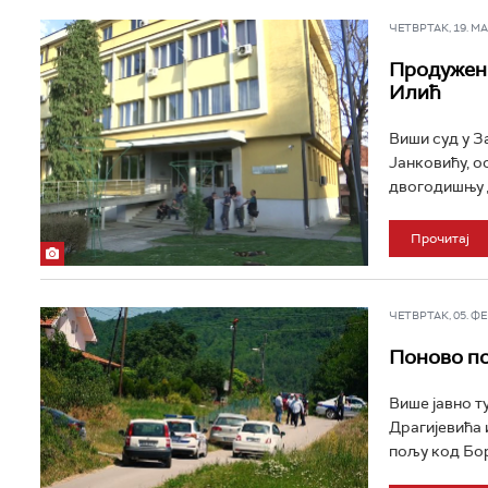
ЧЕТВРТАК, 19. МАР
Продужен
Илић
Виши суд у З
Јанковићу, о
двогодишњу д
Прочитај
ЧЕТВРТАК, 05. ФЕБ
Поново по
Више јавно т
Драгијевића 
пољу код Бор