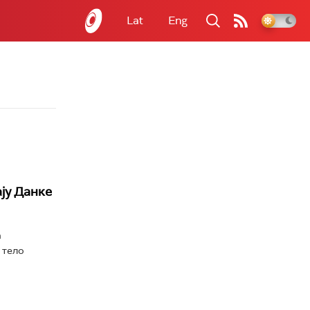
Lat
Eng
ју Данке
а
 тело