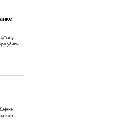
анке
 Срђану
ора убили
Дејана
Бањском