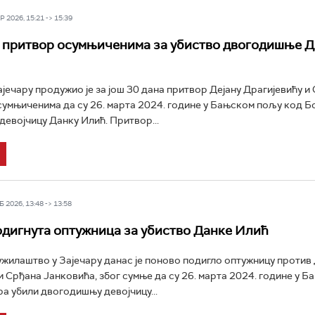
 2026, 15:21 -> 15:39
 притвор осумњиченима за убиство двогодишње Д
ајечару продужио је за још 30 дана притвор Дејану Драгијевићу и
сумњиченима да су 26. марта 2024. године у Бањском пољу код Б
евојчицу Данку Илић. Притвор...
 2026, 13:48 -> 13:58
дигнута оптужница за убиство Данке Илић
ужилаштво у Зајечару данас је поново подигло оптужницу против 
и Срђана Јанковића, због сумње да су 26. марта 2024. године у 
а убили двогодишњу девојчицу...