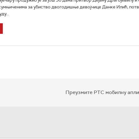
сумњиченима за убиство двогодишње девојчице Данке Илић, потвр
ду...
Преузмите РТС мобилну апли