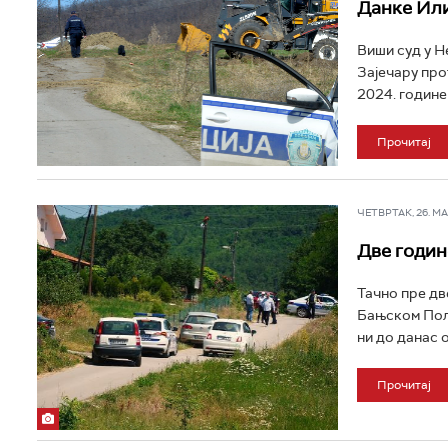
Данке Ил
Виши суд у Н
Зајечару про
2024. године
Прочитај
ЧЕТВРТАК, 26. МАР
Две годин
Тачно пре дв
Бањском Пољу
ни до данас о
Прочитај