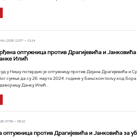
Ј 2026, 12:57 -> 13:14
рђена оптужница против Драгијевића и Јанковића
анке Илић
уд у Нишу потврдио је оптужницу против Дејана Драгијевића и С
бог сумње да су 26. марта 2024. године у Бањском пољу код Бора
евојчицу Данку Илић...
6, 07:58 -> 08:10
 оптужница против Драгијевића и Јанковића за у