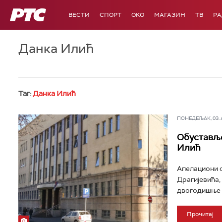
РТС
ВЕСТИ
СПОРТ
OKO
МАГАЗИН
ТВ
Р
Данка Илић
Таг:
Данка Илић
ПОНЕДЕЉАК, 03. АВ
Обуставље
Илић
Апелациони с
Драгијевића,
двогодишње д
Прочитај