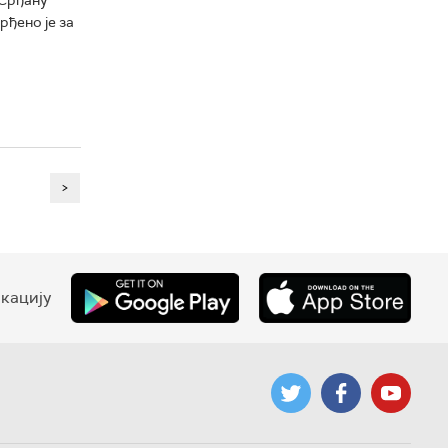
ђено је за
>
кацију