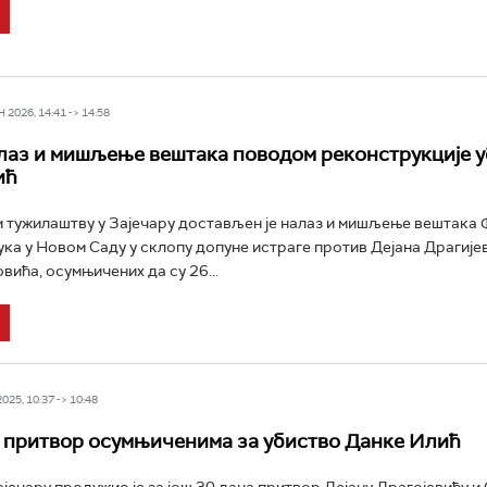
2026, 14:41 -> 14:58
лаз и мишљење вештака поводом реконструкције у
ић
 тужилаштву у Зајечару достављен је налаз и мишљење вештака
ука у Новом Саду у склопу допуне истраге против Дејана Драгије
вића, осумњичених да су 26...
25, 10:37 -> 10:48
притвор осумњиченима за убиство Данке Илић
ајечару продужио је за још 30 дана притвор Дејану Драгојевићу и