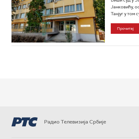
Јанковићу, о
Танјуг у том су
Прочитај
Радио Телевизија Србије