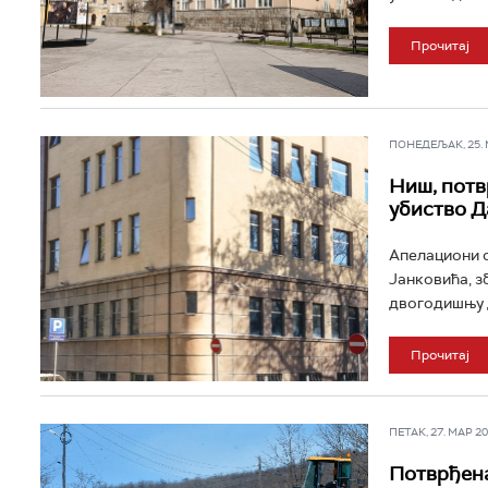
Прочитај
ПОНЕДЕЉАК, 25. МА
Ниш, потв
убиство Д
Апелациони с
Јанковића, з
двогодишњу д
Прочитај
ПЕТАК, 27. МАР 202
Потврђена