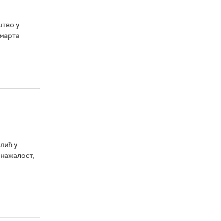
штво у
 марта
лић у
 нажалост,