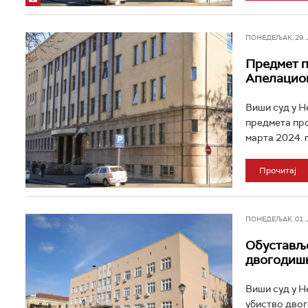
ПОНЕДЕЉАК, 29. ЈУ
Предмет п
Апелацион
Виши суд у Н
предмета про
марта 2024. 
Прочитај
ПОНЕДЕЉАК, 01. ЈУ
Обуставље
двогодиш
Виши суд у Не
убиство двог