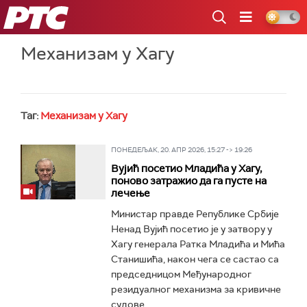
РТС
Механизам у Хагу
Таг:
Механизам у Хагу
ПОНЕДЕЉАК, 20. АПР 2026, 15:27 -> 19:26
Вујић посетио Младића у Хагу,
поново затражио да га пусте на
лечење
Министар правде Републике Србије
Ненад Вујић посетио је у затвору у
Хагу генерала Ратка Младића и Мића
Станишића, након чега се састао са
председницом Међународног
резидуалног механизма за кривичне
судове...