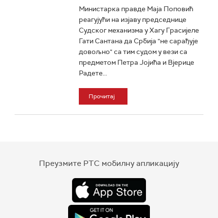
Министарка правде Маја Поповић
реагујући на изјаву председнице
Судског механизма у Хагу Грасијеле
Гати Сантана да Србија "не сарађује
довољно" са тим судом у вези са
предметом Петра Јојића и Вјерице
Радете...
Прочитај
Преузмите РТС мобилну апликацију