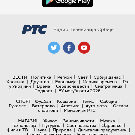
Радио Телевизија Србије
|
|
|
|
ВЕСТИ
Политика
Регион
Свет
Србија данас
|
|
|
|
Хроника
Друштво
Економија
Мерила времена
Рат
|
|
|
|
у Украјини
Време
Сервисне вести
Сматрачница
|
Подкаст
ЕУ могућности 2026
|
|
|
|
СПОРТ
Фудбал
Кошарка
Тенис
Одбојка
|
|
|
|
Рукомет
Ватерполо
Атлетика
Ауто-мото
Остали
|
спортови
Меморијал РТС
|
|
|
МАГАЗИН
Живот
Занимљивости
Музика
|
|
|
|
Технологијa
Путујемо
Свет познатих
Здравље
|
|
|
|
Филм и ТВ
Наука
Природа
Дигитални предузетник
|
За мале велике хероје
Наизглед здрав