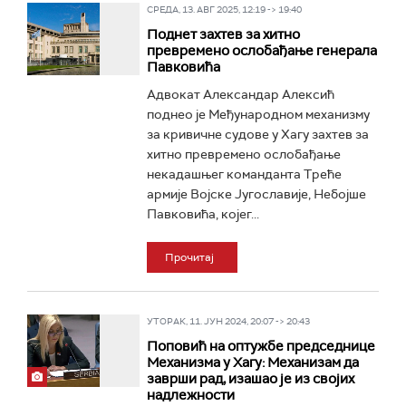
СРЕДА, 13. АВГ 2025, 12:19 -> 19:40
Поднет захтев за хитно
превремено ослобађање генерала
Павковића
Адвокат Александар Алексић
поднео је Међународном механизму
за кривичне судове у Хагу захтев за
хитно превремено ослобађање
некадашњег команданта Треће
армије Војске Југославије, Небојше
Павковића, којег...
Прочитај
УТОРАК, 11. ЈУН 2024, 20:07 -> 20:43
Поповић на оптужбе председнице
Механизма у Хагу: Механизам да
заврши рад, изашао је из својих
надлежности