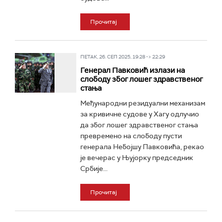
Прочитај
ПЕТАК, 26. СЕП 2025, 19:28 -> 22:29
Генерал Павковић излази на
слободу због лошег здравственог
стања
Међународни резидуални механизам
за кривичне судове у Хагу одлучио
да због лошег здравственог стања
превремено на слободу пусти
генерала Небојшу Павковића, рекао
је вечерас у Њујорку председник
Србије...
Прочитај