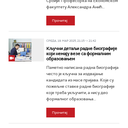
Србији. Професорка на Економском
факултету Александра Анић...
Прочитај
СРЕДА, 19. МАР 2025, 21:15 -> 21:42
Кључни детаљи радне биографије
који немају везе са формалним
образовањем
Паметно написана радна биографија
често је кључна за издвајање
кандидата из масе пријава. Које су
пожељне ставке радне биографије
које треба укључити, а нису део
формалног образовања...
Прочитај