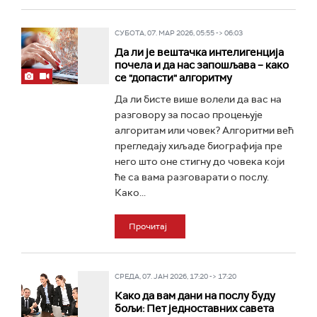
СУБОТА, 07. МАР 2026, 05:55 -> 06:03
Да ли је вештачка интелигенција
почела и да нас запошљава – како
се "допасти" алгоритму
Да ли бисте више волели да вас на
разговору за посао процењује
алгоритам или човек? Алгоритми већ
прегледају хиљаде биографија пре
него што оне стигну до човека који
ће са вама разговарати о послу.
Како...
Прочитај
СРЕДА, 07. ЈАН 2026, 17:20 -> 17:20
Како да вам дани на послу буду
бољи: Пет једноставних савета