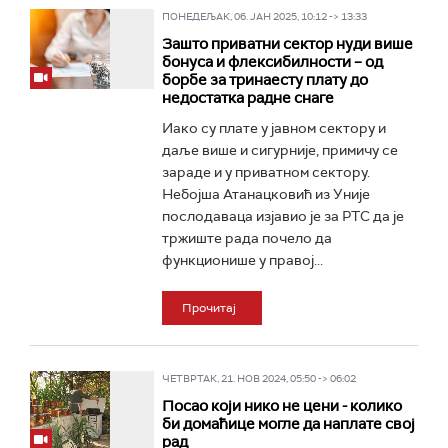
ПОНЕДЕЉАК, 06. ЈАН 2025, 10:12 -> 13:33
Зашто приватни сектор нуди више
бонуса и флексибилности – од
борбе за тринаесту плату до
недостатка радне снаге
Иако су плате у јавном сектору и
даље више и сигурније, примичу се
зараде и у приватном сектору.
Небојша Атанацковић из Уније
послодаваца изјавио је за РТС да је
тржиште рада почело да
функционише у правој...
Прочитај
ЧЕТВРТАК, 21. НОВ 2024, 05:50 -> 06:02
Посао који нико не цени - колико
би домаћице могле да наплате свој
рад