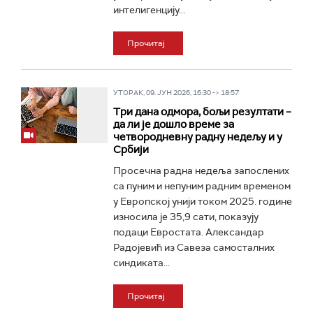
интелигенцију...
Прочитај
УТОРАК, 09. ЈУН 2026, 16:30 -> 18:57
Три дана одмора, бољи резултати –
да ли је дошло време за
четвородневну радну недељу и у
Србији
Просечна радна недеља запослених
са пуним и непуним радним временом
у Европској унији током 2025. године
износила је 35,9 сати, показују
подаци Евростата. Александар
Радојевић из Савеза самосталних
синдиката...
Прочитај