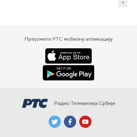
>
Преузмите РТС мобилну апликацију
Радио Телевизија Србије