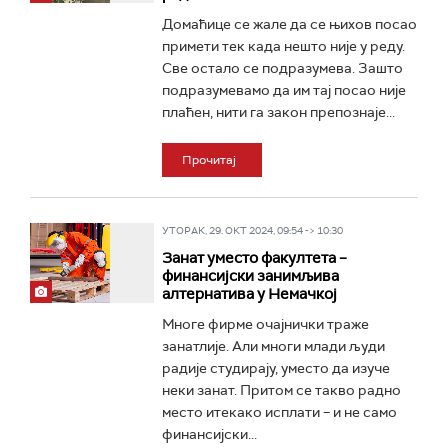
Домаћице се жале да се њихов посао
примети тек када нешто није у реду.
Све остало се подразумева. Зашто
подразумевамо да им тај посао није
плаћен, нити га закон препознаје...
Прочитај
УТОРАК, 29. ОКТ 2024, 09:54 -> 10:30
Занат уместо факултета –
финансијски занимљива
алтернатива у Немачкој
Многе фирме очајнички траже
занатлије. Али многи млади људи
радије студирају, уместо да изуче
неки занат. Притом се такво радно
место итекако исплати – и не само
финансијски...