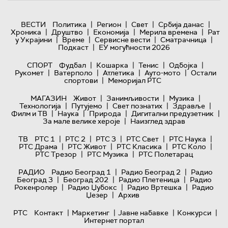
|
|
|
|
ВЕСТИ
Политика
Регион
Свет
Србија данас
|
|
|
|
Хроника
Друштво
Економија
Мерила времена
Рат
|
|
|
|
у Украјини
Време
Сервисне вести
Сматрачница
|
Подкаст
ЕУ могућности 2026
|
|
|
|
СПОРТ
Фудбал
Кошарка
Тенис
Одбојка
|
|
|
|
Рукомет
Ватерполо
Атлетика
Ауто-мото
Остали
|
спортови
Меморијал РТС
|
|
|
МАГАЗИН
Живот
Занимљивости
Музика
|
|
|
|
Технологијa
Путујемо
Свет познатих
Здравље
|
|
|
|
Филм и ТВ
Наука
Природа
Дигитални предузетник
|
За мале велике хероје
Наизглед здрав
|
|
|
|
|
ТВ
РТС 1
РТС 2
РТС 3
РТС Свет
РТС Наука
|
|
|
|
РТС Драма
РТС Живот
РТС Класика
РТС Коло
|
|
РТС Трезор
РТС Музика
РТС Полетарац
|
|
РАДИО
Радио Београд 1
Радио Београд 2
Радио
|
|
|
Београд 3
Београд 202
Радио Плетеница
Радио
|
|
|
Рокенролер
Радио Џубокс
Радио Вртешка
Радио
|
Џезер
Архив
|
|
|
|
РТС
Контакт
Маркетинг
Јавне набавке
Конкурси
Интернет портал