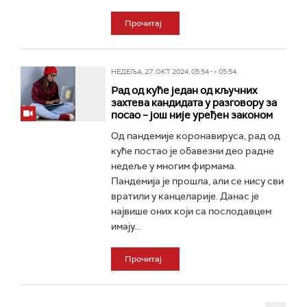
Прочитај
НЕДЕЉА, 27. ОКТ 2024, 05:54 -> 05:54
Рад од куће један од кључних
захтева кандидата у разговору за
посао – још није уређен законом
Од пандемије коронавируса, рад од
куће постао је обавезни део радне
недеље у многим фирмама.
Пандемија је прошла, али се нису сви
вратили у канцеларије. Данас је
највише оних који са послодавцем
имају...
Прочитај