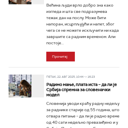
Већина људи врло добро зна како
изгледа и шта све подразумева
тежак дан на послу. Може бити
напоран, исцрпљујући и напет, због
чега се не можете искључити ни када
завршите са радним временом. Али
постоје...
Прочитај
ПЕТАК, 22. АВГ 2025, 10:44 -> 16:23
Радимо мање, плата иста – да ли је
Србија спремна за словеначки
модел
Словенија уводи краћу радну недељу
за раднике старије од 55 година, што
отвара питање – да ли је радно време
од 40 сати недељно превазиђено и у