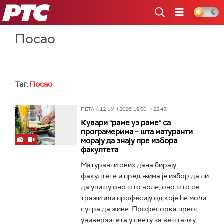
РТС
Посао
Таг:
Посао
ПЕТАК, 12. ЈУН 2026, 19:00 -> 22:48
Кувари "раме уз раме" са
програмерима – шта матуранти
морају да знају пре избора
факултета
Матуранти ових дана бирају
факултете и пред њима је избор да ли
да упишу оно што воле, оно што се
тражи или професију од које ће моћи
сутра да живе. Професорка првог
универзитета у свету за вештачку