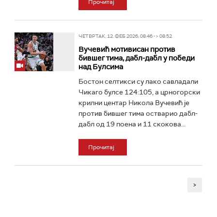
Прочитај
ЧЕТВРТАК, 12. ФЕБ 2026, 08:46 -> 08:52
Вучевић мотивисан против
бившег тима, дабл-дабл у победи
над Булсима
Бостон селтикси су лако савладали
Чикаго булсе 124:105, а црногорски
крилни центар Никола Вучевић је
против бившег тима остварио дабл-
дабл од 19 поена и 11 скокова...
Прочитај
>