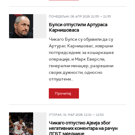
ПОНЕДЕЉАК, 06. АПР 2026, 21:55 -> 21:55
Булси отпустили Артураса
Карнишоваса
Чикаго Булси су објавили да су
Артурас Карнишовас, извршни
потпредседник за кошаркашке
операције, и Марк Еверсли,
генерални менаџер, разрешени
својих дужности, односно
отпуштени...
Прочитај
УТОРАК, 31. МАР 2026, 12:31 -> 12:52
Чикаго отпустио Ајвија због
негативних коментара на рачун
ЛГБТ заједнице