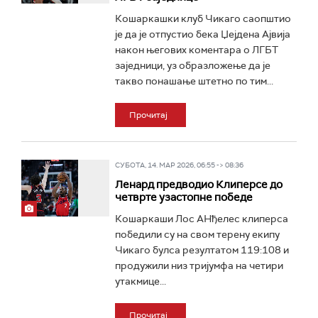
Кошаркашки клуб Чикаго саопштио
је да је отпустио бека Џејдена Ајвија
након његових коментара о ЛГБТ
заједници, уз образложење да је
такво понашање штетно по тим...
Прочитај
СУБОТА, 14. МАР 2026, 06:55 -> 08:36
Ленард предводио Клиперсе до
четврте узастопне победе
Кошаркаши Лос АНђелес клиперса
победили су на свом терену екипу
Чикаго булса резултатом 119:108 и
продужили низ тријумфа на четири
утакмице...
Прочитај