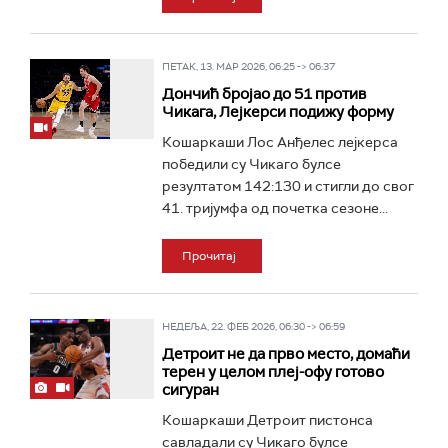
ПЕТАК, 13. МАР 2026, 06:25 -> 06:37
Дончић бројао до 51 против
Чикага, Лејкерси подижу форму
Кошаркаши Лос Анђелес лејкерса
победили су Чикаго булсе
резултатом 142:130 и стигли до свог
41. тријумфа од почетка сезоне...
Прочитај
НЕДЕЉА, 22. ФЕБ 2026, 06:30 -> 06:59
Детроит не да прво место, домаћи
терен у целом плеј-офу готово
сигуран
Кошаркаши Детроит пистонса
савладали су Чикаго булсе