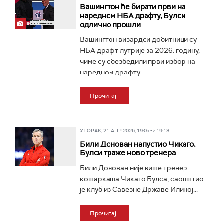
Вашингтон ће бирати први на
наредном НБА драфту, Булси
одлично прошли
Вашингтон визардси добитници су
НБА драфт лутрије за 2026. годину,
чиме су обезбедили први избор на
наредном драфту...
Прочитај
УТОРАК, 21. АПР 2026, 19:05 -> 19:13
Били Донован напустио Чикаго,
Булси траже ново тренера
Били Донован није више тренер
кошаркаша Чикаго Булса, саопштио
је клуб из Савезне Државе Илиној...
Прочитај