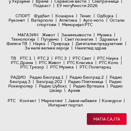
|
|
|
|
у Украјини
Време
Сервисне вести
Сматрачница
|
Подкаст
ЕУ могућности 2026
|
|
|
|
СПОРТ
Фудбал
Кошарка
Тенис
Одбојка
|
|
|
|
Рукомет
Ватерполо
Атлетика
Ауто-мото
Остали
|
спортови
Меморијал РТС
|
|
|
МАГАЗИН
Живот
Занимљивости
Музика
|
|
|
|
Технологијa
Путујемо
Свет познатих
Здравље
|
|
|
|
Филм и ТВ
Наука
Природа
Дигитални предузетник
|
За мале велике хероје
Наизглед здрав
|
|
|
|
|
ТВ
РТС 1
РТС 2
РТС 3
РТС Свет
РТС Наука
|
|
|
|
РТС Драма
РТС Живот
РТС Класика
РТС Коло
|
|
РТС Трезор
РТС Музика
РТС Полетарац
|
|
РАДИО
Радио Београд 1
Радио Београд 2
Радио
|
|
|
Београд 3
Београд 202
Радио Плетеница
Радио
|
|
|
Рокенролер
Радио Џубокс
Радио Вртешка
Радио
|
Џезер
Архив
|
|
|
|
РТС
Контакт
Маркетинг
Јавне набавке
Конкурси
Интернет портал
МАПА САЈТА