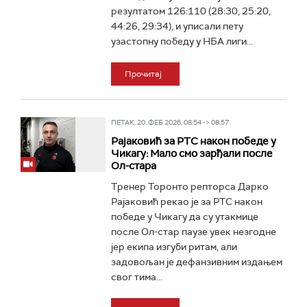
резултатом 126:110 (28:30, 25:20,
44:26, 29:34), и уписали пету
узастопну победу у НБА лиги...
Прочитај
ПЕТАК, 20. ФЕБ 2026, 08:54 -> 08:57
Рајаковић за РТС након победе у
Чикагу: Мало смо зарђали после
Ол-стара
Тренер Торонто репторса Дарко
Рајаковић рекао је за РТС након
победе у Чикагу да су утакмице
после Ол-стар паузе увек незгодне
јер екипа изгуби ритам, али
задовољан је дефанзивним издањем
свог тима...