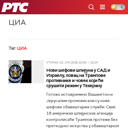
РТС
ЦИА
Таг:
ЦИА
УТОРАК, 02. ЈУН 2026, 22:00 -> 22:14
Нови шефови шпијуна у САД и
Израелу, ловац на Трампове
противнике и човек који ће
срушити режим у Техерану
Готово истовремено Вашингтон и
Јерусалим промовисали су нове
шефове обавештајних служби. Свих
18 америчких шпијунских агенција
контролисаће Трампов протеже без
претходног искуства у обавештајном