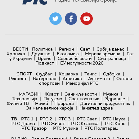
|
|
|
|
ВЕСТИ
Политика
Регион
Свет
Србија данас
|
|
|
|
Хроника
Друштво
Економија
Мерила времена
Рат
|
|
|
|
у Украјини
Време
Сервисне вести
Сматрачница
|
Подкаст
ЕУ могућности 2026
|
|
|
|
СПОРТ
Фудбал
Кошарка
Тенис
Одбојка
|
|
|
|
Рукомет
Ватерполо
Атлетика
Ауто-мото
Остали
|
спортови
Меморијал РТС
|
|
|
МАГАЗИН
Живот
Занимљивости
Музика
|
|
|
|
Технологијa
Путујемо
Свет познатих
Здравље
|
|
|
|
Филм и ТВ
Наука
Природа
Дигитални предузетник
|
За мале велике хероје
Наизглед здрав
|
|
|
|
|
ТВ
РТС 1
РТС 2
РТС 3
РТС Свет
РТС Наука
|
|
|
|
РТС Драма
РТС Живот
РТС Класика
РТС Коло
|
|
РТС Трезор
РТС Музика
РТС Полетарац