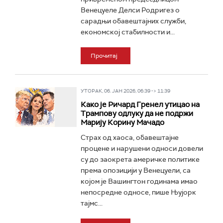
Венецуеле Делси Родригез о
сарадњи обавештајних служби,
економској стабилности и...
Прочитај
УТОРАК, 06. ЈАН 2026, 06:39 -> 11:39
Како је Ричард Гренел утицао на
Трампову одлуку да не подржи
Марију Корину Мачадо
Страх од хаоса, обавештајне
процене и нарушени односи довели
су до заокрета америчке политике
према опозицији у Венецуели, са
којом је Вашингтон годинама имао
непосредне односе, пише Њујорк
тајмс...