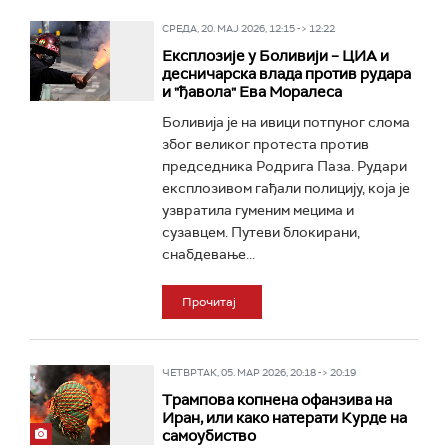
СРЕДА, 20. МАЈ 2026, 12:15 -> 12:22
Експлозије у Боливији – ЦИА и
десничарска влада против рудара
и "ђавола" Ева Моралеса
Боливија је на ивици потпуног слома
због великог протеста против
председника Родрига Паза. Рудари
експлозивом гађали полицију, која је
узвратила гуменим мецима и
сузавцем. Путеви блокирани,
снабдевање...
Прочитај
ЧЕТВРТАК, 05. МАР 2026, 20:18 -> 20:19
Трампова копнена офанзива на
Иран, или како натерати Курде на
самоубиство