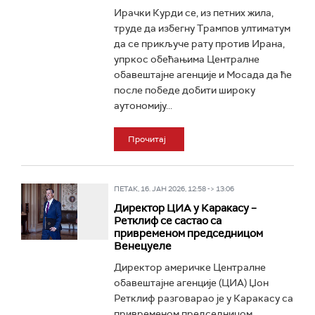
Ирачки Курди се, из петних жила,
труде да избегну Трампов ултиматум
да се прикључе рату против Ирана,
упркос обећањима Централне
обавештајне агенције и Мосада да ће
после победе добити широку
аутономију...
Прочитај
ПЕТАК, 16. ЈАН 2026, 12:58 -> 13:06
Директор ЦИА у Каракасу –
Ретклиф се састао са
привременом председницом
Венецуеле
Директор америчке Централне
обавештајне агенције (ЦИА) Џон
Ретклиф разговарао је у Каракасу са
привременом председницом