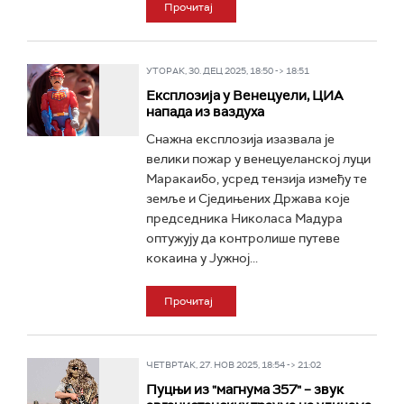
Прочитај
УТОРАК, 30. ДЕЦ 2025, 18:50 -> 18:51
Експлозија у Венецуели, ЦИА
напада из ваздуха
Снажна експлозија изазвала је
велики пожар у венецуеланској луци
Маракаибо, усред тензија између те
земље и Сједињених Држава које
председника Николаса Мадура
оптужују да контролише путеве
кокаина у Јужној...
Прочитај
ЧЕТВРТАК, 27. НОВ 2025, 18:54 -> 21:02
Пуцњи из "магнума 357" – звук