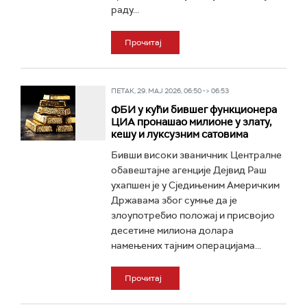
раду...
Прочитај
ПЕТАК, 29. МАЈ 2026, 06:50 -> 06:53
ФБИ у кући бившег функционера
ЦИА пронашао милионе у злату,
кешу и луксузним сатовима
Бивши високи званичник Централне
обавештајне агенције Дејвид Раш
ухапшен је у Сједињеним Америчким
Државама због сумње да је
злоупотребио положај и присвојио
десетине милиона долара
намењених тајним операцијама...
Прочитај