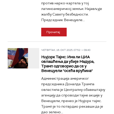
против нарко-картела у тој
латиноамеричкој земљи. Најављује
жалбу Савету безбедности.
Председник Венецуеле...
Прочитај
ЧЕТВРТАК, 16. ОКТ 2025, 07:52 -> 09:40
Њујорк Тајмс: Има ли ЦИА
овлашћења да убије Мадура,
Трамп одговорио да се у
Венецуели "осећа врућина"
Администрација америчког
председника Доналда Трампа
овластила је Централну обавештајну
агенцију да спроводи тајне акције у
Венецуели, пренео је Њујорк тајмс.
Трамп је то потврдио рекавши да је
дао зелено...