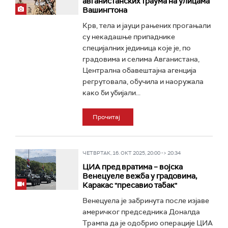
авганистанских траума на улицама
Вашингтона
Крв, тела и јауци рањених прогањали
су некадашње припаднике
специјалних јединица које је, по
градовима и селима Авганистана,
Централна обавештајна агенција
регрутовала, обучила и наоружала
како би убијали...
Прочитај
ЧЕТВРТАК, 16. ОКТ 2025, 20:00 -> 20:34
ЦИА пред вратима – војска
Венецуеле вежба у градовима,
Каракас "пресавио табак"
Венецуела је забринута после изјаве
америчког председника Доналда
Трампа да је одобрио операције ЦИА