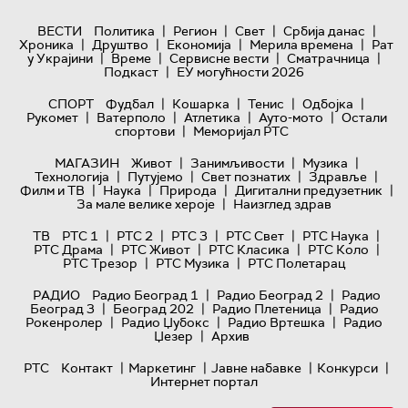
|
|
|
|
ВЕСТИ
Политика
Регион
Свет
Србија данас
|
|
|
|
Хроника
Друштво
Економија
Мерила времена
Рат
|
|
|
|
у Украјини
Време
Сервисне вести
Сматрачница
|
Подкаст
ЕУ могућности 2026
|
|
|
|
СПОРТ
Фудбал
Кошарка
Тенис
Одбојка
|
|
|
|
Рукомет
Ватерполо
Атлетика
Ауто-мото
Остали
|
спортови
Меморијал РТС
|
|
|
МАГАЗИН
Живот
Занимљивости
Музика
|
|
|
|
Технологијa
Путујемо
Свет познатих
Здравље
|
|
|
|
Филм и ТВ
Наука
Природа
Дигитални предузетник
|
За мале велике хероје
Наизглед здрав
|
|
|
|
|
ТВ
РТС 1
РТС 2
РТС 3
РТС Свет
РТС Наука
|
|
|
|
РТС Драма
РТС Живот
РТС Класика
РТС Коло
|
|
РТС Трезор
РТС Музика
РТС Полетарац
|
|
РАДИО
Радио Београд 1
Радио Београд 2
Радио
|
|
|
Београд 3
Београд 202
Радио Плетеница
Радио
|
|
|
Рокенролер
Радио Џубокс
Радио Вртешка
Радио
|
Џезер
Архив
|
|
|
|
РТС
Контакт
Маркетинг
Јавне набавке
Конкурси
Интернет портал