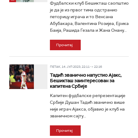
Фудбалски клуб Бешикташ саопштио
је да је из првог тима одстранио
петорицу играча и то Венсана
Абубакара, Валентина Розијеа, Ерика
Баија, Рашида Гезала и Жана Онану...
Прочитај
ПЕТАК, 14. ЈУЛ 2023, 22:11 -> 22:16
Тадић званично напустио Ајакс,
Бешикташ заинтересован за
капитена Србије
Kапитен фудбалске репрезентације
Србије Душан Тадић званично више
није играч Ајакса, објавио је клуб на
званичном сајту...
Прочитај