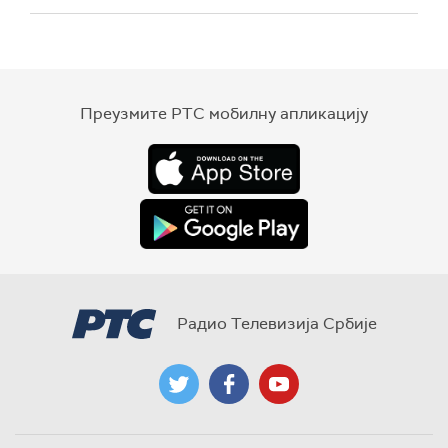
Преузмите РТС мобилну апликацију
Радио Телевизија Србије