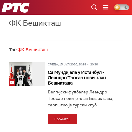
РТС
ФК Бешикташ
Таг:
ФК Бешикташ
СРЕДА, 15. ЈУЛ 2026, 20:18 -> 20:36
Са Мундијала у Истанбул -
Леандро Тросар нови члан
Бешикташа
Белгијски фудбалер Леандро
Тросар нови је члан Бешикташа,
саопштио је турски клуб...
Прочитај