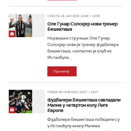
СУБОТА, 18. ЈАН 2025, 13:48 -> 13:59
Оле Гунар Солскјер нови тренер
Бешикташа
Норвешки стручњак Оле Гунар
Солскјер нови је тренер фудбалера
Бешикташа, саопштио је клуб из
Истанбула...
Прочитај
СРЕДА, 06. НОВ 2024, 19:27 -> 19:37
Фудбалери Бешикташа савладали
Малме у четвртом колу Лиге
Европе
Фудбалери Бешикташа победили су
у Истанбулу екипу Малмеа