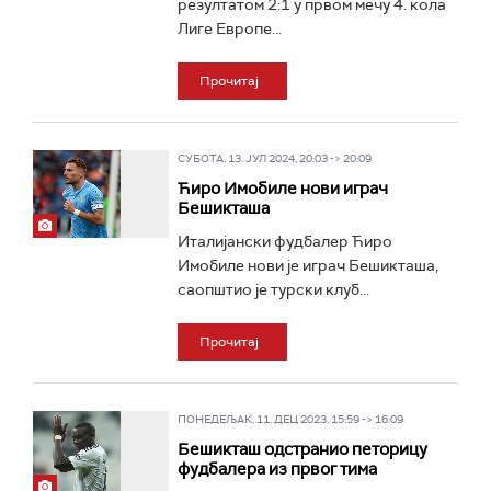
резултатом 2:1 у првом мечу 4. кола
Лиге Европе...
Прочитај
СУБОТА, 13. ЈУЛ 2024, 20:03 -> 20:09
Ћиро Имобиле нови играч
Бешикташа
Италијански фудбалер Ћиро
Имобиле нови је играч Бешикташа,
саопштио је турски клуб...
Прочитај
ПОНЕДЕЉАК, 11. ДЕЦ 2023, 15:59 -> 16:09
Бешикташ одстранио петорицу
фудбалера из првог тима