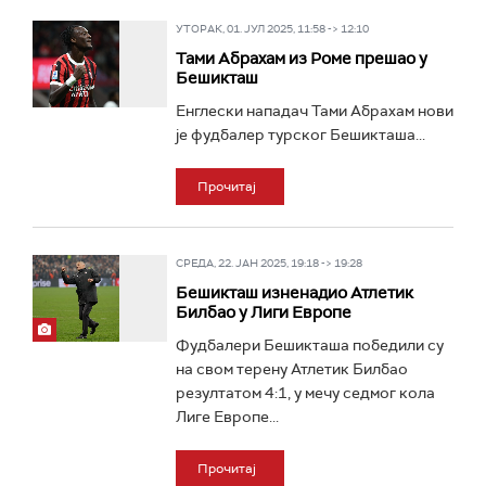
УТОРАК, 01. ЈУЛ 2025, 11:58 -> 12:10
Тами Абрахам из Роме прешао у
Бешикташ
Енглески нападач Тами Абрахам нови
је фудбалер турског Бешикташа...
Прочитај
СРЕДА, 22. ЈАН 2025, 19:18 -> 19:28
Бешикташ изненадио Атлетик
Билбао у Лиги Европе
Фудбалери Бешикташа победили су
на свом терену Атлетик Билбао
резултатом 4:1, у мечу седмог кола
Лиге Европе...
Прочитај