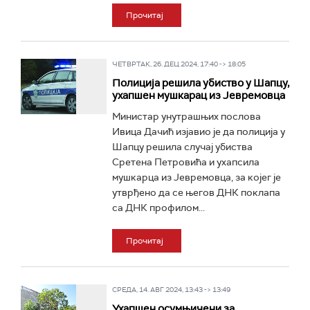
Прочитај
ЧЕТВРТАК, 26. ДЕЦ 2024, 17:40 -> 18:05
Полиција решила убиство у Шапцу,
ухапшен мушкарац из Јевремовца
Министар унутрашњих послова
Ивица Дачић изјавио је да полиција у
Шапцу решила случај убиства
Сретена Петровића и ухапсила
мушкарца из Јевремовца, за којег је
утврђено да се његов ДНК поклапа
са ДНК профилом...
Прочитај
СРЕДА, 14. АВГ 2024, 13:43 -> 13:49
Ухапшен осумњичени за