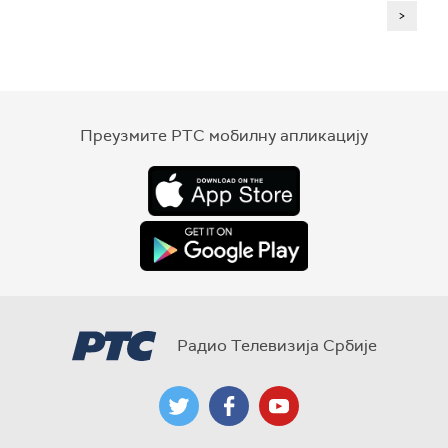
>
Преузмите РТС мобилну апликацију
Радио Телевизија Србије