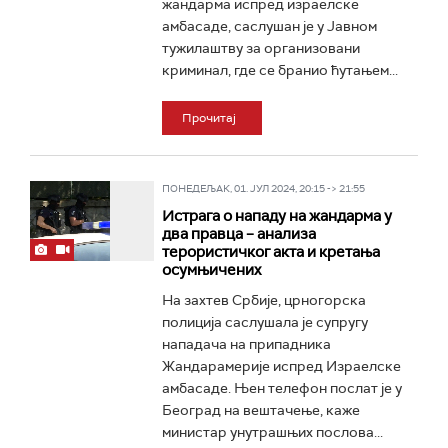
жандарма испред израелске
амбасаде, саслушан је у Јавном
тужилаштву за организовани
криминал, где се бранио ћутањем...
Прочитај
ПОНЕДЕЉАК, 01. ЈУЛ 2024, 20:15 -> 21:55
Истрага о нападу на жандарма у
два правца – анализа
терористичког акта и кретања
осумњичених
На захтев Србије, црногорска
полиција саслушала је супругу
нападача на припадника
Жандарамерије испред Израелске
амбасаде. Њен телефон послат је у
Београд на вештачење, каже
министар унутрашњих послова...