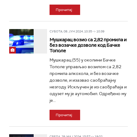
Прочитај
СУБОТА, 08. ЈУН 2024, 10:35 -> 10:39
Мушкарац возио са 2,82 промила и
без возачке дозволе код Бачке
Тополе
Мушкарац (55) у околини Бачке
Тополе управљао возилом са 2,82
промила алкохола, и без возачке
дозволе, и изазвао саобраћајну
незгоду. Искључен је из саобраћаја и
одузет му је аутомобил. Одређено му
је...
Прочитај
СРЕДА, 29. МАЈ 2024, 15:57 -> 18:02