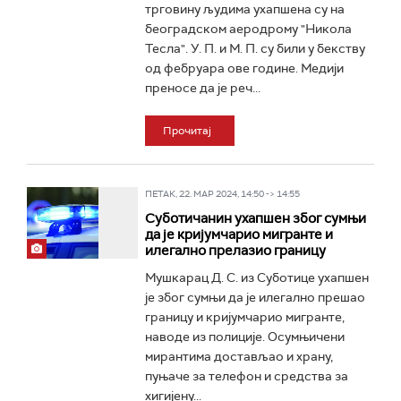
трговину људима ухапшена су на
београдском аеродрому "Никола
Тесла". У. П. и М. П. су били у бекству
од фебруара ове године. Медији
преносе да је реч...
Прочитај
ПЕТАК, 22. МАР 2024, 14:50 -> 14:55
Суботичанин ухапшен због сумњи
да је кријумчарио мигранте и
илегално прелазио границу
Мушкарац Д. С. из Суботице ухапшен
је због сумњи да је илегално прешао
границу и кријумчарио мигранте,
наводе из полиције. Осумњичени
мирантима достављао и храну,
пуњаче за телефон и средства за
хигијену...