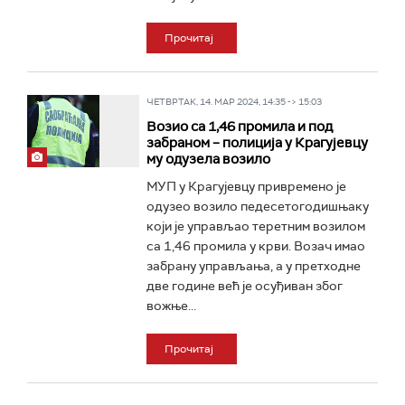
Прочитај
ЧЕТВРТАК, 14. МАР 2024, 14:35 -> 15:03
Возио са 1,46 промила и под
забраном – полиција у Крагујевцу
му одузела возило
МУП у Крагујевцу привремено је
одузео возило педесетогодишњаку
који је управљао теретним возилом
са 1,46 промила у крви. Возач имао
забрану управљања, а у претходне
две године већ је осуђиван због
вожње...
Прочитај