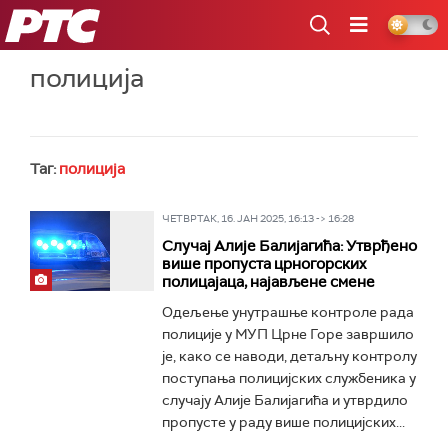
РТС
полиција
Таг:
полиција
ЧЕТВРТАК, 16. ЈАН 2025, 16:13 -> 16:28
Случај Алије Балијагића: Утврђено
више пропуста црногорских
полицајаца, најављене смене
Одељење унутрашње контроле рада
полиције у МУП Црне Горе завршило
је, како се наводи, детаљну контролу
поступања полицијских службеника у
случају Алије Балијагића и утврдило
пропусте у раду више полицијских...