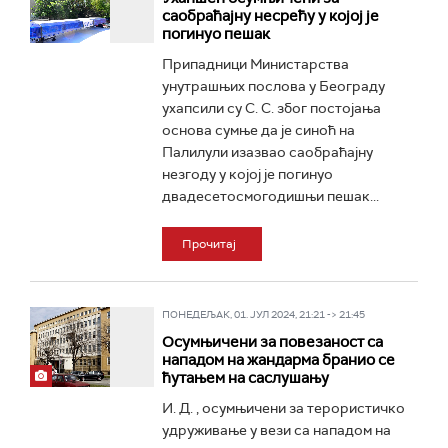
саобраћајну несрећу у којој је
погинуо пешак
Припадници Министарства
унутрашњих послова у Београду
ухапсили су С. С. због постојања
основа сумње да је синоћ на
Палилули изазвао саобраћајну
незгоду у којој је погинуо
двадесетосмогодишњи пешак...
Прочитај
ПОНЕДЕЉАК, 01. ЈУЛ 2024, 21:21 -> 21:45
Осумњичени за повезаност са
нападом на жандарма бранио се
ћутањем на саслушању
И. Д. , осумњичени за терористичко
удруживање у вези са нападом на