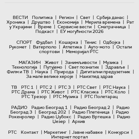
|
|
|
|
ВЕСТИ
Политика
Регион
Свет
Србија данас
|
|
|
|
Хроника
Друштво
Економија
Мерила времена
Рат
|
|
|
|
у Украјини
Време
Сервисне вести
Сматрачница
|
Подкаст
ЕУ могућности 2026
|
|
|
|
СПОРТ
Фудбал
Кошарка
Тенис
Одбојка
|
|
|
|
Рукомет
Ватерполо
Атлетика
Ауто-мото
Остали
|
спортови
Меморијал РТС
|
|
|
МАГАЗИН
Живот
Занимљивости
Музика
|
|
|
|
Технологијa
Путујемо
Свет познатих
Здравље
|
|
|
|
Филм и ТВ
Наука
Природа
Дигитални предузетник
|
За мале велике хероје
Наизглед здрав
|
|
|
|
|
ТВ
РТС 1
РТС 2
РТС 3
РТС Свет
РТС Наука
|
|
|
|
РТС Драма
РТС Живот
РТС Класика
РТС Коло
|
|
РТС Трезор
РТС Музика
РТС Полетарац
|
|
РАДИО
Радио Београд 1
Радио Београд 2
Радио
|
|
|
Београд 3
Београд 202
Радио Плетеница
Радио
|
|
|
Рокенролер
Радио Џубокс
Радио Вртешка
Радио
|
Џезер
Архив
|
|
|
|
РТС
Контакт
Маркетинг
Јавне набавке
Конкурси
Интернет портал