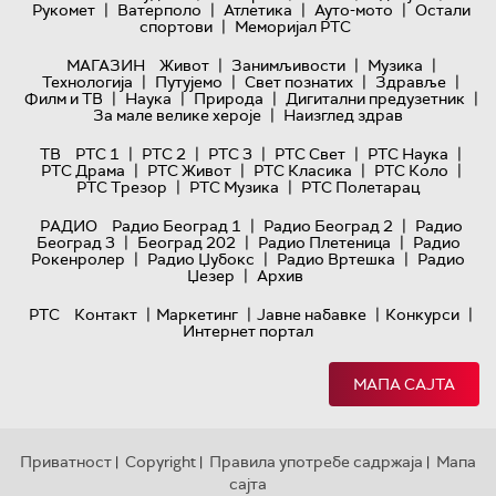
|
|
|
|
Рукомет
Ватерполо
Атлетика
Ауто-мото
Остали
|
спортови
Меморијал РТС
|
|
|
МАГАЗИН
Живот
Занимљивости
Музика
|
|
|
|
Технологијa
Путујемо
Свет познатих
Здравље
|
|
|
|
Филм и ТВ
Наука
Природа
Дигитални предузетник
|
За мале велике хероје
Наизглед здрав
|
|
|
|
|
ТВ
РТС 1
РТС 2
РТС 3
РТС Свет
РТС Наука
|
|
|
|
РТС Драма
РТС Живот
РТС Класика
РТС Коло
|
|
РТС Трезор
РТС Музика
РТС Полетарац
|
|
РАДИО
Радио Београд 1
Радио Београд 2
Радио
|
|
|
Београд 3
Београд 202
Радио Плетеница
Радио
|
|
|
Рокенролер
Радио Џубокс
Радио Вртешка
Радио
|
Џезер
Архив
|
|
|
|
РТС
Контакт
Маркетинг
Јавне набавке
Конкурси
Интернет портал
МАПА САЈТА
Приватност
Copyright
Правила употребе садржаја
Мапа
|
|
|
сајта