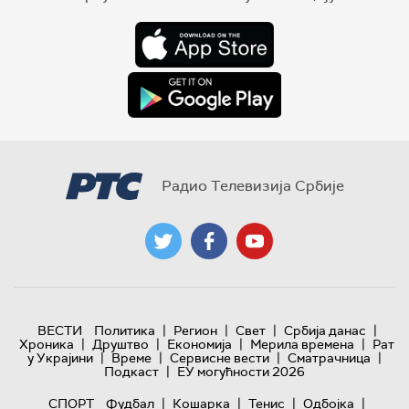
Радио Телевизија Србије
|
|
|
|
ВЕСТИ
Политика
Регион
Свет
Србија данас
|
|
|
|
Хроника
Друштво
Економија
Мерила времена
Рат
|
|
|
|
у Украјини
Време
Сервисне вести
Сматрачница
|
Подкаст
ЕУ могућности 2026
|
|
|
|
СПОРТ
Фудбал
Кошарка
Тенис
Одбојка