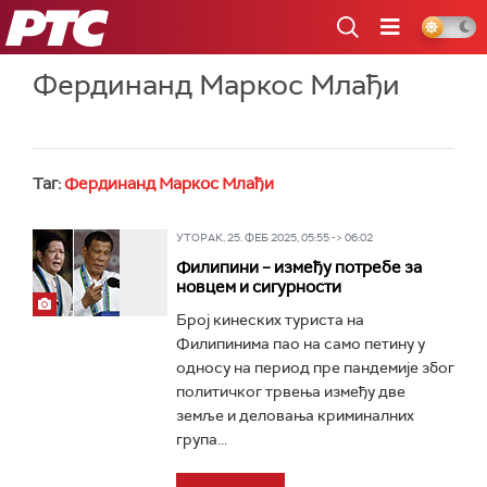
РТС
Фердинанд Маркос Млађи
Таг:
Фердинанд Маркос Млађи
УТОРАК, 25. ФЕБ 2025, 05:55 -> 06:02
Филипини – између потребе за
новцем и сигурности
Број кинеских туриста на
Филипинима пао на само петину у
односу на период пре пандемије због
политичког трвења између две
земље и деловања криминалних
група...