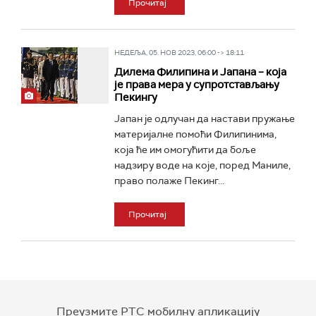
Прочитај
НЕДЕЉА, 05. НОВ 2023, 06:00 -> 18:11
Дилема Филипина и Јапана – која
је права мера у супротстављању
Пекингу
Јапан је одлучан да настави пружање
материјалне помоћи Филипинима,
која ће им омогућити да боље
надзиру воде на које, поред Маниле,
право полаже Пекинг...
Прочитај
Преузмите РТС мобилну апликацију