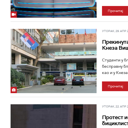
Прочитај
УТОРАК, 29. АПР 20
Прекинута
Кнеза Ви
Студенти у б
бесправну бл
као и у Кнез
Прочитај
УТОРАК, 22. АПР 20
Протест и
бициклист