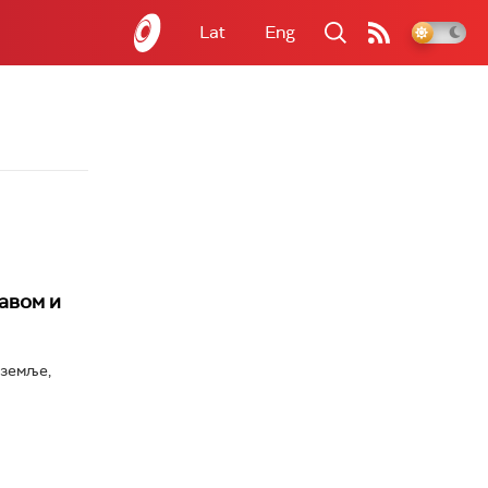
Lat
Eng
авом и
 земље,