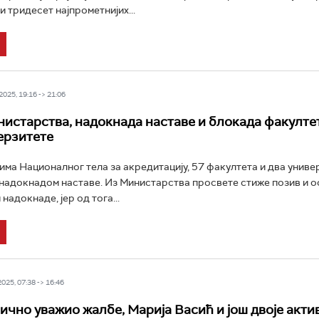
 тридесет најпрометнијих...
025, 19:16 -> 21:06
истарства, надокнада наставе и блокада факултет
ерзитете
ма Националног тела за акредитацију, 57 факултета и два униве
 надокнадом наставе. Из Министарства просвете стиже позив и о
надокнаде, јер од тога...
25, 07:38 -> 16:46
ично уважио жалбе, Марија Васић и још двоје акти