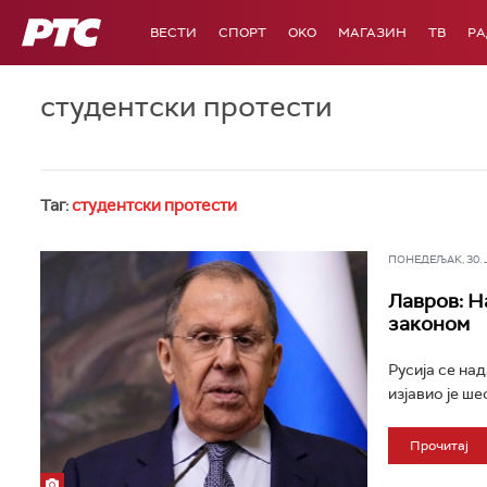
РТС
ВЕСТИ
СПОРТ
OKO
МАГАЗИН
ТВ
Р
студентски протести
Таг:
студентски протести
ПОНЕДЕЉАК, 30. ЈУ
Лавров: Н
законом
Русија се на
изјавио је ше
Прочитај