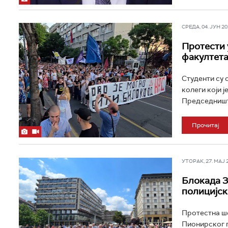
СРЕДА, 04. ЈУН 202
Протести 
факултета 
Студенти су 
колеги који ј
Председништв
Прочитај
УТОРАК, 27. МАЈ 20
Блокада 3
полицијск
Протестна ше
Пионирског п