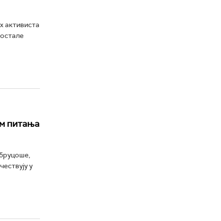
х активиста
 остале
ом питања
 бруцоше,
чествују у