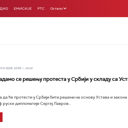
АДИО
ЕМИСИЈЕ
РТС
Остало
Н 2025, 10:50 -> 14:14
адамо се решењу протеста у Србији у складу са Уст
да да ће протести у Србији бити решени на основу Устава и закона
ф руске дипломатије Сергеј Лавров...