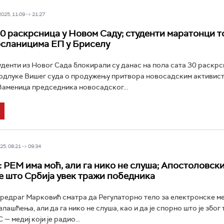
25, 11:09 -> 21:27
0 раскрсница у Новом Саду; студенти маратонци 
осланицима ЕП у Бриселу
уденти из Новог Сада блокирали су данас на пола сата 30 раскрс
 одлуке Вишег суда о продужењу притвора новосадским активист
Заменица председника новосадског...
5, 08:21 -> 09:34
 РЕМ има моћ, али га нико не слуша; Апостоловски
е што Србија увек тражи победника
едраг Марковић сматра да Регулаторно тело за електронске ме
лашћења, али да га нико не слуша, као и да је спорно што је због 
— медиј који је радио...