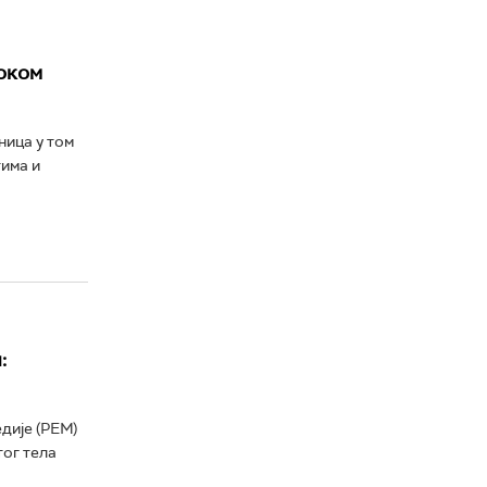
током
ница у том
има и
:
дије (РЕМ)
тог тела