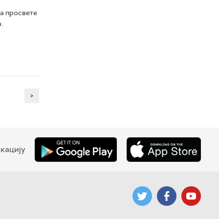
ва просвете
.
>
кацију