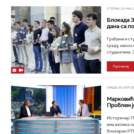
УТОРАК, 13. МАЈ 20
Блокада 3
дана са п
Грађани и ст
граду, након
студентима. 
Прочитај
СРЕДА, 30. АПР 202
Марковић:
Проблем ј
Историчар Пр
има велика ов
блокиран РТС 