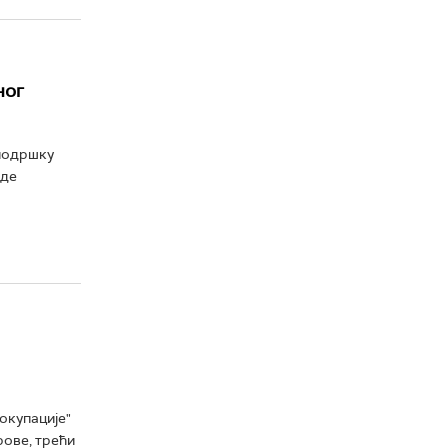
ног
 подршку
аде
окупације"
рове, трећи