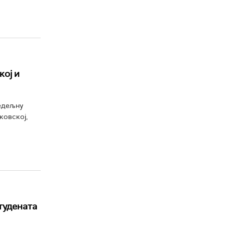
кој и
недељну
ковској,
тудената