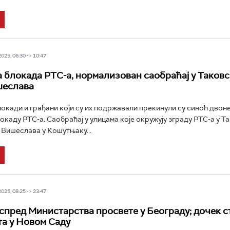
25, 06:30 -> 10:47
 блокада РТС-а, нормализован саобраћај у Таковс
шеслава
локади и грађани који су их подржавали прекинули су синоћ дво
окаду РТС-а. Саобраћај у улицама које окружују зграду РТС-а у Та
а Вишеслава у Кошутњаку...
25, 08:25 -> 23:47
спред Министарства просвете у Београду; дочек с
а у Новом Саду