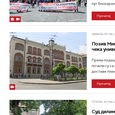
пут блокирали
Прочитај
НЕДЕЉА, 25. МАЈ 2
Позив Мин
чека унив
Према подаци
почели су са
доставе план 
Прочитај
УТОРАК, 20. МАЈ 20
Суд делим