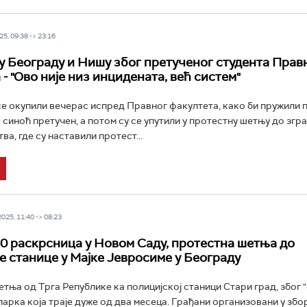
5, 09:38 -> 23:16
у Београду и Нишу због претученог студента Прав
- "Ово није низ инцидената, већ систем"
се окупили вечерас испред Правног факултета, како би пружили
е синоћ претучен, а потом су се упутили у протестну шетњу до згр
а, где су наставили протест...
25, 11:40 -> 08:23
0 раскрсница у Новом Саду, протестна шетња до
е станице у Мајке Јевросиме у Београду
тња од Трга Републике ка полицијској станици Стари град, због "
арка која траје дуже од два месеца. Грађани организовани у збо