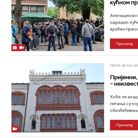
кућном пр
Апелациони с
одредио кућни
враћен првос
Прочитај
ПЕТАК, 16. МАЈ 202
Пријемни,
– неизвес
Хоће ли акад
питања су кој
обезбеђивању
Прочитај