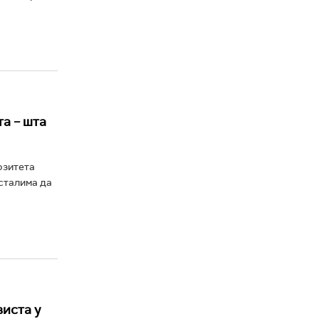
а – шта
рзитета
сталима да
виста у