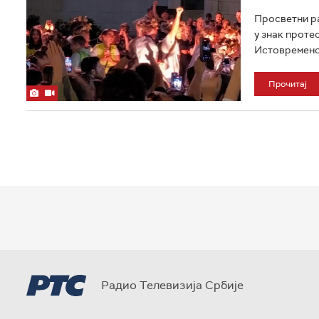
Просветни ра
у знак проте
Истовремено, 
Прочитај
Радио Телевизија Србије