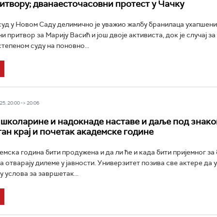
итвору; дванаесточасовни протест у Чачку
уд у Новом Саду делимично је уважио жалбу бранилаца ухапшени
 притвор за Марију Васић и још двоје активиста, док је случај за
тепеном суду на поновно...
5, 20:00 -> 20:06
 школарине и надокнаде наставе и даље под знак
тан крај и почетак академске године
емска година бити продужена и да ли ће и када бити пријемног за
а отварају дилеме у јавности. Универзитет позива све актере да у
 услова за завршетак...