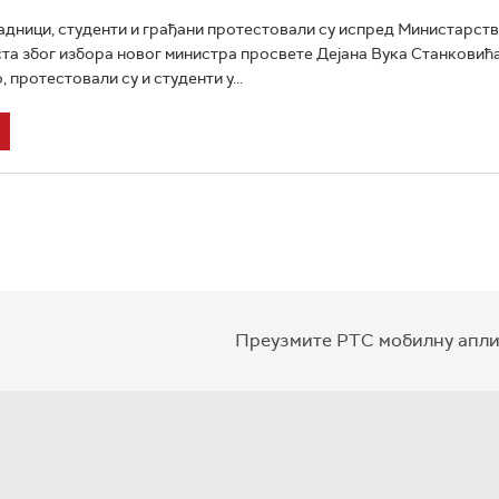
дници, студенти и грађани протестовали су испред Министарст
ста због избора новог министра просвете Дејана Вука Станковића
протестовали су и студенти у...
Преузмите РТС мобилну апли