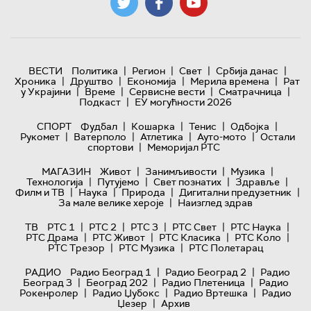
|
|
|
|
ВЕСТИ
Политика
Регион
Свет
Србија данас
|
|
|
|
Хроника
Друштво
Економија
Мерила времена
Рат
|
|
|
|
у Украјини
Време
Сервисне вести
Сматрачница
|
Подкаст
ЕУ могућности 2026
|
|
|
|
СПОРТ
Фудбал
Кошарка
Тенис
Одбојка
|
|
|
|
Рукомет
Ватерполо
Атлетика
Ауто-мото
Остали
|
спортови
Меморијал РТС
|
|
|
МАГАЗИН
Живот
Занимљивости
Музика
|
|
|
|
Технологијa
Путујемо
Свет познатих
Здравље
|
|
|
|
Филм и ТВ
Наука
Природа
Дигитални предузетник
|
За мале велике хероје
Наизглед здрав
|
|
|
|
|
ТВ
РТС 1
РТС 2
РТС 3
РТС Свет
РТС Наука
|
|
|
|
РТС Драма
РТС Живот
РТС Класика
РТС Коло
|
|
РТС Трезор
РТС Музика
РТС Полетарац
|
|
РАДИО
Радио Београд 1
Радио Београд 2
Радио
|
|
|
Београд 3
Београд 202
Радио Плетеница
Радио
|
|
|
Рокенролер
Радио Џубокс
Радио Вртешка
Радио
|
Џезер
Архив