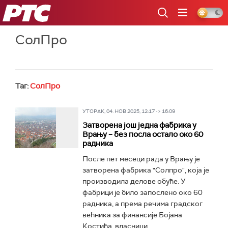
РТС
СолПро
Таг:
СолПро
УТОРАК, 04. НОВ 2025, 12:17 -> 16:09
Затворена још једна фабрика у
Врању – без посла остало око 60
радника
После пет месеци рада у Врању је
затворена фабрика "Солпро", која је
производила делове обуће. У
фабрици је било запослено око 60
радника, а према речима градског
већника за финансије Бојана
Костића, власници...