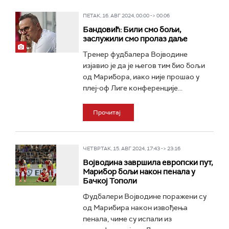
ПЕТАК, 16. АВГ 2024, 00:00 -> 00:06
Бандовић: Били смо бољи,
заслужили смо пролаз даље
Тренер фудбалера Војводине
изјавио је да је његов тим био бољи
од Марибора, иако није прошао у
плеј-оф Лиге конференције...
Прочитај
ЧЕТВРТАК, 15. АВГ 2024, 17:43 -> 23:16
Војводина завршила европски пут,
Марибор бољи након пенала у
Бачкој Тополи
Фудбалери Војводине поражени су
од Марибира након извођења
пенала, чиме су испали из