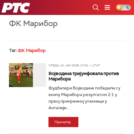
РТС
ФК Марибор
Таг:
ФК Марибор
СРЕДА, 14. ЈАН 2026, 17:42 -> 17:47
Војводина тријумфовала против
Марибора
Фудбалери Војводине победили су
екипу Марибора резултатом 2:1 у
првој припремној утакмици у
Анталији...
Прочитај