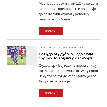
Марибора резултатом 1:2 каже да је
задовољан приказаним и да верује
да ће његови играчи у реваншу
одиграти још боље...
Прочитај
ЧЕТВРТАК, 08. АВГ 2024, 16:35 -> 22:31
Ел Судани у дубокој надокнади
срушио Војводину у Марибору
Фудбалери Војводине поражени су
од Марибора резултатом 2:1 у првом
мечу треће рунде квалификација за
Лигу конференција...
Прочитај