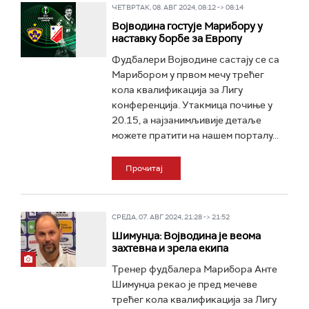
ЧЕТВРТАК, 08. АВГ 2024, 08:12 -> 08:14
Војводина гостује Марибору у
наставку борбе за Европу
Фудбалери Војводине састају се са
Марибором у првом мечу трећег
кола квалификација за Лигу
конференција. Утакмица почиње у
20.15, а најзанимљивије детаље
можете пратити на нашем порталу...
Прочитај
СРЕДА, 07. АВГ 2024, 21:28 -> 21:52
Шимунџа: Војводина је веома
захтевна и зрела екипа
Тренер фудбалера Марибора Анте
Шимунџа рекао је пред мечеве
трећег кола квалификација за Лигу