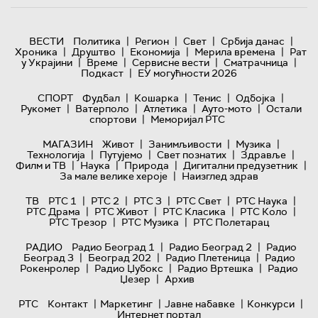
|
|
|
|
ВЕСТИ
Политика
Регион
Свет
Србија данас
|
|
|
|
Хроника
Друштво
Економија
Мерила времена
Рат
|
|
|
|
у Украјини
Време
Сервисне вести
Сматрачница
|
Подкаст
ЕУ могућности 2026
|
|
|
|
СПОРТ
Фудбал
Кошарка
Тенис
Одбојка
|
|
|
|
Рукомет
Ватерполо
Атлетика
Ауто-мото
Остали
|
спортови
Меморијал РТС
|
|
|
МАГАЗИН
Живот
Занимљивости
Музика
|
|
|
|
Технологијa
Путујемо
Свет познатих
Здравље
|
|
|
|
Филм и ТВ
Наука
Природа
Дигитални предузетник
|
За мале велике хероје
Наизглед здрав
|
|
|
|
|
ТВ
РТС 1
РТС 2
РТС 3
РТС Свет
РТС Наука
|
|
|
|
РТС Драма
РТС Живот
РТС Класика
РТС Коло
|
|
РТС Трезор
РТС Музика
РТС Полетарац
|
|
РАДИО
Радио Београд 1
Радио Београд 2
Радио
|
|
|
Београд 3
Београд 202
Радио Плетеница
Радио
|
|
|
Рокенролер
Радио Џубокс
Радио Вртешка
Радио
|
Џезер
Архив
|
|
|
|
РТС
Контакт
Маркетинг
Јавне набавке
Конкурси
Интернет портал