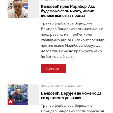
Бандовић пред Марибор: Ако
будемо на свом нивоу, имамо
велике шансе за пролаз
Тренер фудбалера Војводине
Божидар Бандовић оптимистичан је
пред реванш меч трећег кола
квалификација за Лигу конференција
против екипе Марибора. Верује да
његов тим може до преокрета иако
ће бити ослабљен...
Прочитај
ПЕТАК, 09. АВГ 2024, 08:15 -> 09:51
Бандовић: Верујем да можемо да
се вратимо у реваншу
Тренер фудбалера Војводине
Божидар Бандовић после пораза од