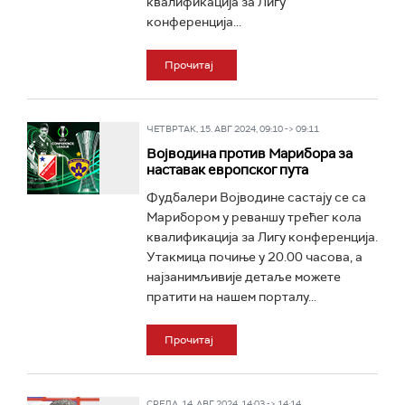
квалификација за Лигу
конференција...
Прочитај
ЧЕТВРТАК, 15. АВГ 2024, 09:10 -> 09:11
Војводина против Марибора за
наставак европског пута
Фудбалери Војводине састају се са
Марибором у реваншу трећег кола
квалификација за Лигу конференција.
Утакмица почиње у 20.00 часова, а
најзанимљивије детаље можете
пратити на нашем порталу...
Прочитај
СРЕДА, 14. АВГ 2024, 14:03 -> 14:14