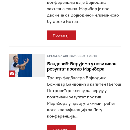
конференција да је Војводина
захтевна екипа. Марибор је пре
двомеча са Војводином елиминисао
бугарски Ботев...
Прочитај
СРЕДА, 07. АВГ 2024, 21:26 -> 21:48
Бандовић: Верујемо у позитиван
резултат против Марибора
Тренер фудбалера Војводине
Божидар Бандовић и капитен Његош
Петровић рекли су да верују у
позитиван резултат против
Марибора у првој утакмици трећег
кола квалификација за Лигу
конференција...