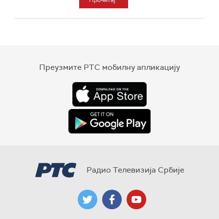
Прочитај
Преузмите РТС мобилну апликацију
Радио Телевизија Србије