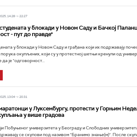
25, 14:28 -> 22:27
студената у блокади у Новом Саду и Бачкој Паланц
ст - пут до правде"
ената у блокади у Новом Саду и грађана који их подржавају почео
а порука окупљених, који су у протестној шетњи кренули од униве
е да је "одговорност...
25, 13:04 -> 20:31
маратонци у Луксембургу, протести у Горњим Нед
купљања у више градова
ји Побуњеног универзитета у Београду и Слободних универзитета
одржавају се скупови под називом "Бранимо знање(м)". После скуп