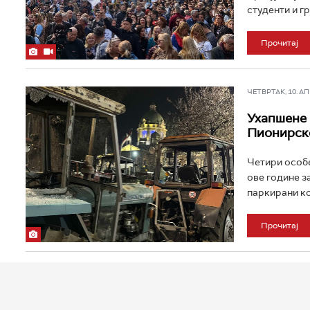
студенти и гра
Прочитај
ЧЕТВРТАК, 10. АПР
Ухапшене 
Пионирск
Четири особе 
ове године з
паркирани ко
Прочитај