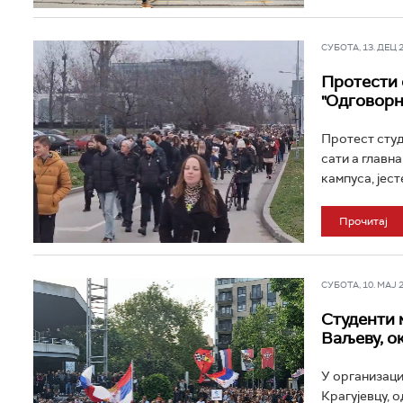
СУБОТА, 13. ДЕЦ 20
Протести 
"Одговорно
Протест студ
сати а главн
кампуса, јест
Прочитај
СУБОТА, 10. МАЈ 20
Студенти 
Ваљеву, о
У организаци
Крагујевцу, 