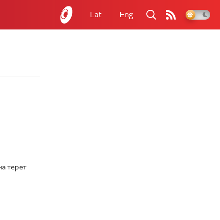
Lat
Eng
на терет