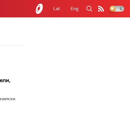
Lat
Eng
ели,
азилски