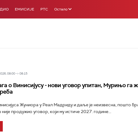
АДИО
ЕМИСИЈЕ
РТС
Остало
26, 08:00 -> 08:15
га о Винисијусу - нови уговор упитан, Мурињо га ж
реба
нисијуса Жуниора у Реал Мадриду и даље је неизвесна, пошто бр
није продужио уговор, који му истиче 2027. године...