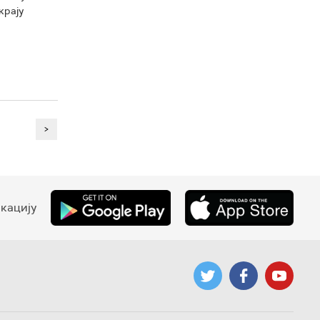
крају
>
кацију