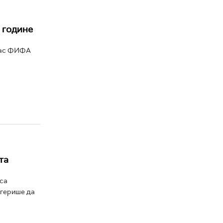
 године
ерас ФИФА
та
уса
угерише да