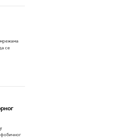
 мрежама
да се
орног
у
мофобичног