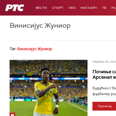
РТС
ВЕСТИ
СПОРТ
OKO
МАГАЗИН
ТВ
Р
Винисијус Жуниор
Таг:
Винисијус Жуниор
НЕДЕЉА, 26. ЈУЛ 20
Почиње са
Арсенал в
Будућност Ви
фудбалер још 
Прочитај