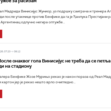
тужбе за расизам
л Мадрида Винисијус Жуниор, уз подршку саиграча и тренера А
ди после утакмице против Бенфике да га је Ђанлука Престијани 
 Аргентинац одлучно негира оптужбе...
6, 07:23 -> 08:12
осле онаквог гола Винисијус не треба да се петља
ди на стадиону
лера Бенфике Жозе Мурињо рекао је након пораза од Реал Мадр
 картон јер је рекао нешто врло очигледно...