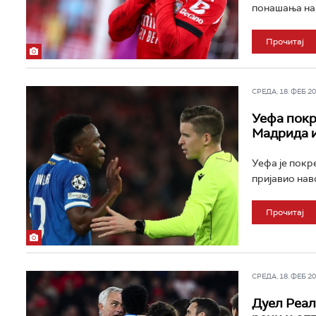
понашања на 
Прочитај
СРЕДА, 18. ФЕБ 202
Уефа покр
Мадрида 
Уефа је покр
пријавио нав
Прочитај
СРЕДА, 18. ФЕБ 202
Дуел Реал