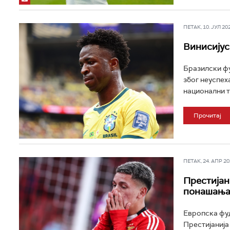
ПЕТАК, 10. ЈУЛ 202
Винисијус
Бразилски фу
због неуспех
национални ти
Прочитај
ПЕТАК, 24. АПР 202
Престијан
понашањ
Европска фуд
Престијанија