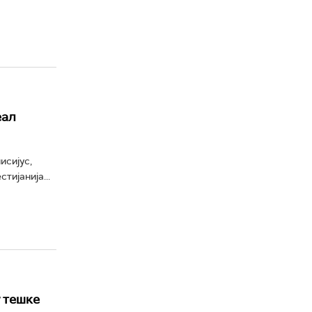
еал
исијус,
ијанија...
 тешке