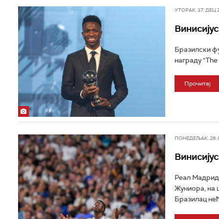
УТОРАК, 17. ДЕЦ 20
Винисијус
Бразилски фу
награду "The 
Прочитај
ПОНЕДЕЉАК, 28. ОК
Винисијус
Реал Мадрид 
Жуниора, на 
Бразилац нећ