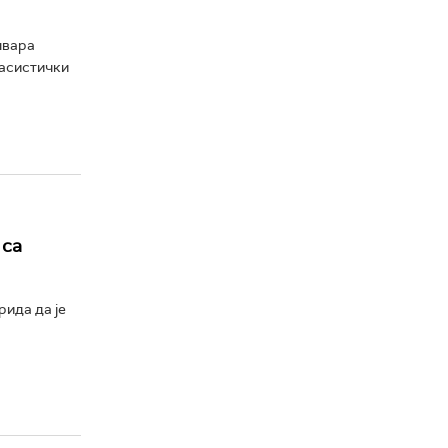
лвара
расистички
 са
ида да је