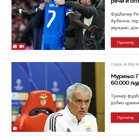
речи и оп
Фудбалер Реа
Арбелое, твр
увредио, док
Прочитај
СРЕДА, 18. ФЕБ 202
Мурињо: П
60.000 љу
Тренер фудба
добио црвени
Прочитај