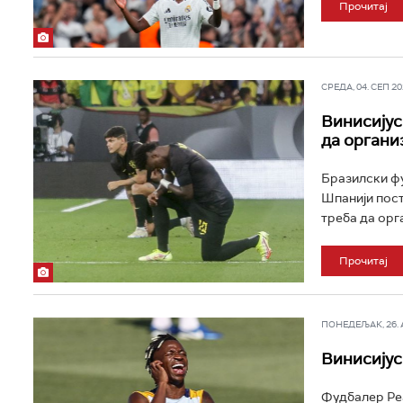
Прочитај
СРЕДА, 04. СЕП 202
Винисијус
да органи
Бразилски фу
Шпанији пост
треба да орга
Прочитај
ПОНЕДЕЉАК, 26. АВ
Винисијус
Фудбалер Реа