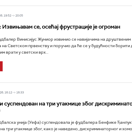
6, 19:52 -> 20:05
: Извињавам се, осећај фрустрације је огроман
дбалер Винисијус Жуниор извинио се навијачима на друштвеним
а на Светском првенству и поручио да ће се у будућности борити 
м врати у светски врх...
6, 16:12 -> 16:33
и суспендован на три утакмице због дискриминат
а
балска унија (Уефа) суспендовала је фудбалера Бенфике Ђанлук
 на три утакмице због, како је наведено, дискриминаторног и хо