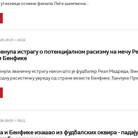
утакмици осмине финала Лиге шампиона...
6, 16:15 -> 16:22
енула истрагу о потенцијалном расизму на мечу Р
и Бенфике
енула званичну истрагу након што је фудбалер Реал Мадрида, Вин
одну расистичку увреду од стране везисте Бенфике, Ђанлуке Прест
6, 09:05 -> 09:21
а и Бенфике изашао из фудбалских оквира - падају