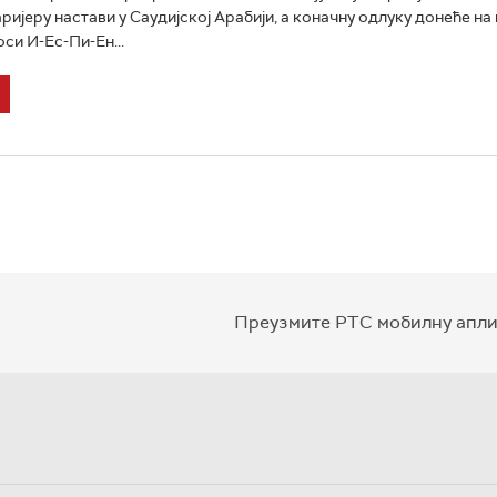
ријеру настави у Саудијској Арабији, а коначну одлуку донеће на 
си И-Ес-Пи-Ен...
Преузмите РТС мобилну апли