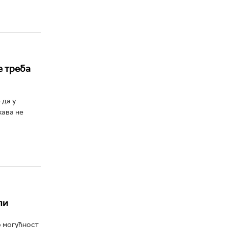
е треба
 да у
жава не
ли
о могућност