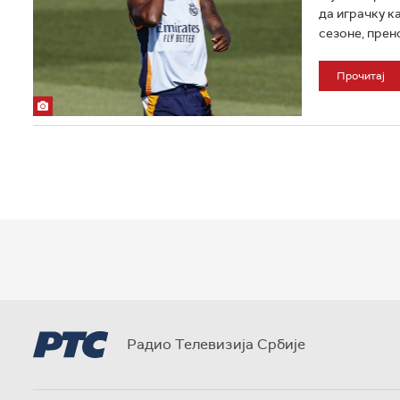
да играчку ка
сезоне, прено
Прочитај
Радио Телевизија Србије