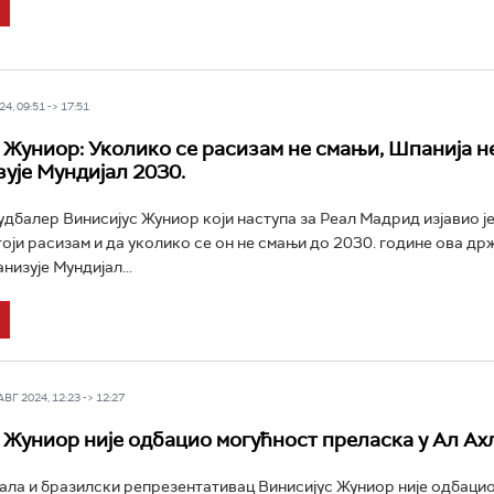
4, 09:51 -> 17:51
 Жуниор: Уколико се расизам не смањи, Шпанија н
зује Мундијал 2030.
дбалер Винисијус Жуниор који наступа за Реал Мадрид изјавио је
оји расизам и да уколико се он не смањи до 2030. године ова др
низује Мундијал...
Г 2024, 12:23 -> 12:27
 Жуниор није одбацио могућност преласка у Ал Ах
ла и бразилски репрезентативац Винисијус Жуниор није одбаци