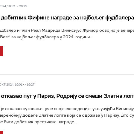
24, 19:52 -> 20:25
 добитник Фифине награде за најбољег фудбалера
дбалер и члан Реал Мадрида Винисијус Жуниор освојио је веч
Best" за најбољег фудбалера у 2024. години...
Т 2024, 16:01 -> 16:27
 отказао пут у Париз, Родрију се смеши Златна лоп
је отказао путовање целе своје експедиције, укључујући Винисиј
церемонију доделе Златне лопте која се одржава у Паризу, што с
е бити добитник престижне награде...