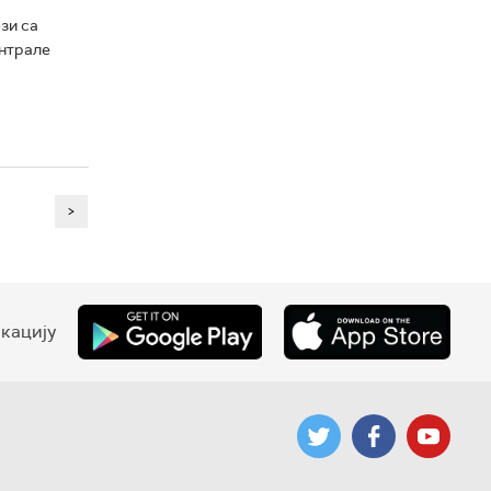
зи са
ентрале
>
кацију