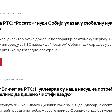
26, 08:15 -> 12:41
а РТС: "Росатом" нуди Србији улазак у глобалну ну
у
чов, директор руске државне корпорације за атомску енергију "Р
 интервјују за РТС наводи да "Росатом" Србији нуди сарадњу у ра
ергетике, од изградње електрана...
25, 05:50 -> 05:59
"Винче" за РТС: Нуклеарке су наша насушна потре
елимо да дишемо чистији ваздух
титута "Винча" Славко Димовић каже за РТС да нуклеарне елект
т, већ насушна потреба. Навео је пример Француске, где се нукл