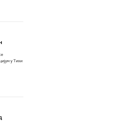
н
ке
ијум у Тихи
д