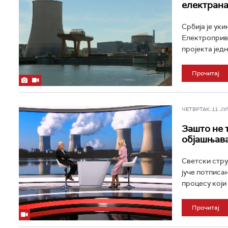
електран
Србија је ук
Електропривр
пројекта јед
Прочитај
ЧЕТВРТАК, 11. ЈУЛ 
Зашто не 
објашњава
Светски стру
јуче потписа
процесу који 
Прочитај