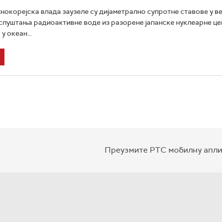
жнокорејска влада заузеле су дијаметрално супротне ставове у ве
пуштања радиоактивне воде из разорене јапанске нуклеарне ц
у океан...
Преузмите РТС мобилну апли