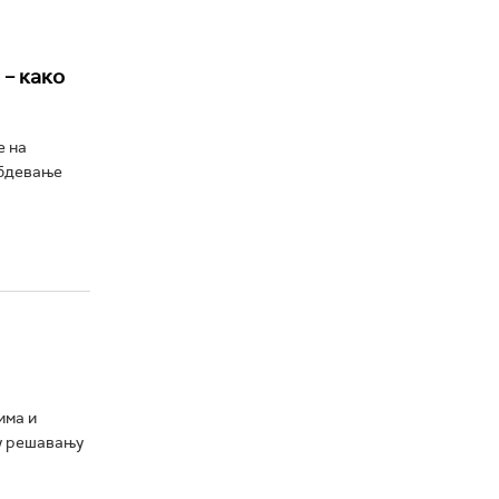
– како
е на
абдевање
има и
 у решавању