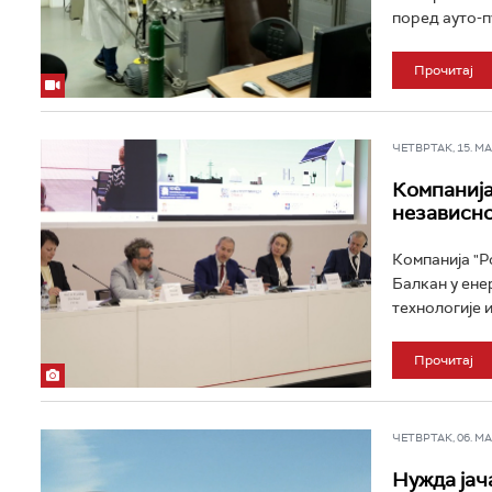
поред ауто-пу
Прочитај
ЧЕТВРТАК, 15. МАЈ
Компанија
независн
Компанија "Р
Балкан у ене
технологије и
Прочитај
ЧЕТВРТАК, 06. МАР
Нужда јач