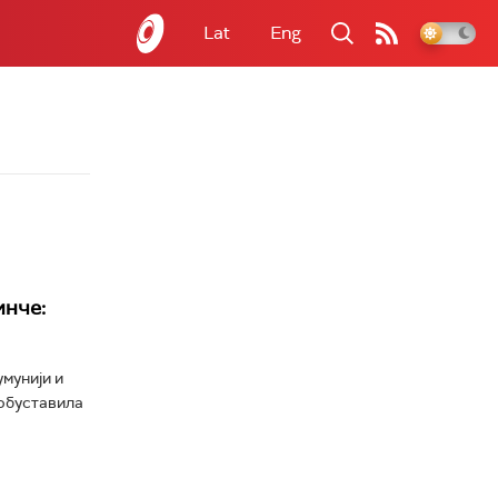
Lat
Eng
инче:
мунији и
 обуставила