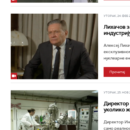
УТОРАК, 24. ФЕБ 20
Лихачов з
индустриј
Алексеј Лиха
ексклузивном
нуклеарне ен
Прочитај
УТОРАК, 25. НОВ 20
Директор 
уколико ж
Директор Инс
само реалнос