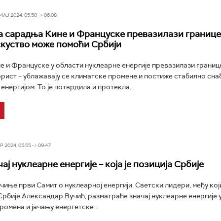
Ј 2024, 05:50 -> 06:08
 сарадња Кине и Француске превазилази границе 
куство може помоћи Србији
 и Француске у области нуклеарне енергије превазилази границ
рист – ублажавају се климатске промене и постиже стабилно сн
нергијом. То је потврдила и протекла...
 2024, 05:55 -> 09:47
ај нуклеарне енергије – која је позиција Србије
чиње први Самит о нуклеарној енергији. Светски лидери, међу кој
рбије Александар Вучић, разматраће значај нуклеарне енергије
ромена и јачању енергетске...