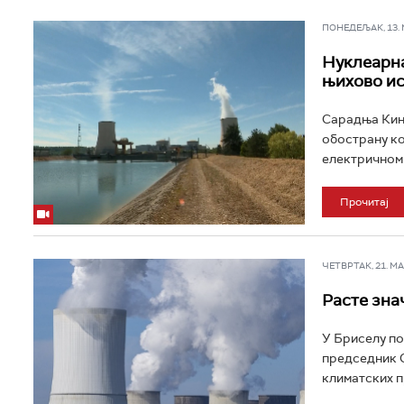
ПОНЕДЕЉАК, 13. МА
Нуклеарна
њихово ис
Сарадња Кине
обострану ко
електричном е
Прочитај
ЧЕТВРТАК, 21. МАР
Расте знач
У Бриселу по
председник С
климатских п