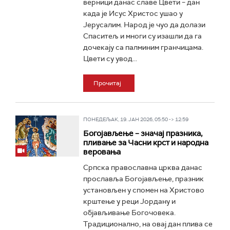
верници данас славе Цвети – дан
када је Исус Христос ушао у
Јерусалим. Народ је чуо да долази
Спаситељ и многи су изашли да га
дочекају са палминим гранчицама.
Цвети су увод...
Прочитај
ПОНЕДЕЉАК, 19. ЈАН 2026, 05:50 -> 12:59
Богојављење – значај празника,
пливање за Часни крст и народна
веровања
Српска православна црква данас
прославља Богојављење, празник
установљен у спомен на Христово
крштење у реци Јордану и
објављивање Богочовека.
Традиционално, на овај дан плива се