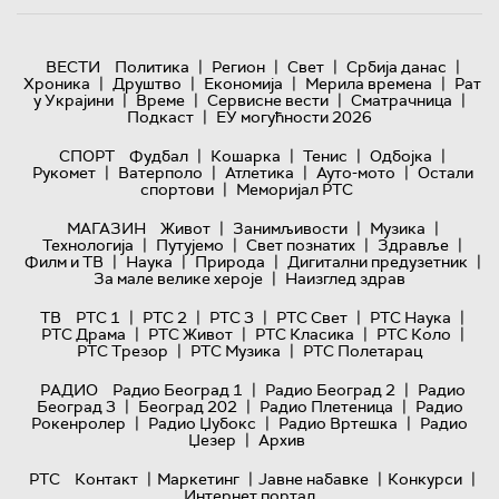
|
|
|
|
ВЕСТИ
Политика
Регион
Свет
Србија данас
|
|
|
|
Хроника
Друштво
Економија
Мерила времена
Рат
|
|
|
|
у Украјини
Време
Сервисне вести
Сматрачница
|
Подкаст
ЕУ могућности 2026
|
|
|
|
СПОРТ
Фудбал
Кошарка
Тенис
Одбојка
|
|
|
|
Рукомет
Ватерполо
Атлетика
Ауто-мото
Остали
|
спортови
Меморијал РТС
|
|
|
МАГАЗИН
Живот
Занимљивости
Музика
|
|
|
|
Технологијa
Путујемо
Свет познатих
Здравље
|
|
|
|
Филм и ТВ
Наука
Природа
Дигитални предузетник
|
За мале велике хероје
Наизглед здрав
|
|
|
|
|
ТВ
РТС 1
РТС 2
РТС 3
РТС Свет
РТС Наука
|
|
|
|
РТС Драма
РТС Живот
РТС Класика
РТС Коло
|
|
РТС Трезор
РТС Музика
РТС Полетарац
|
|
РАДИО
Радио Београд 1
Радио Београд 2
Радио
|
|
|
Београд 3
Београд 202
Радио Плетеница
Радио
|
|
|
Рокенролер
Радио Џубокс
Радио Вртешка
Радио
|
Џезер
Архив
|
|
|
|
РТС
Контакт
Маркетинг
Јавне набавке
Конкурси
Интернет портал