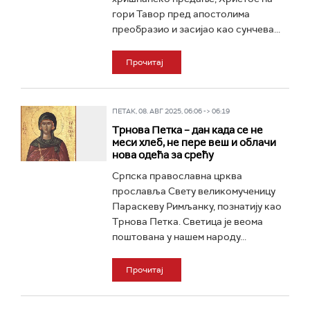
гори Тавор пред апостолима
преобразио и засијао као сунчева...
Прочитај
ПЕТАК, 08. АВГ 2025, 06:06 -> 06:19
Трнова Петка – дан када се не
меси хлеб, не пере веш и облачи
нова одећа за срећу
Српска православна црква
прославља Свету великомученицу
Параскеву Римљанку, познатију као
Трнова Петка. Светица је веома
поштована у нашем народу...
Прочитај