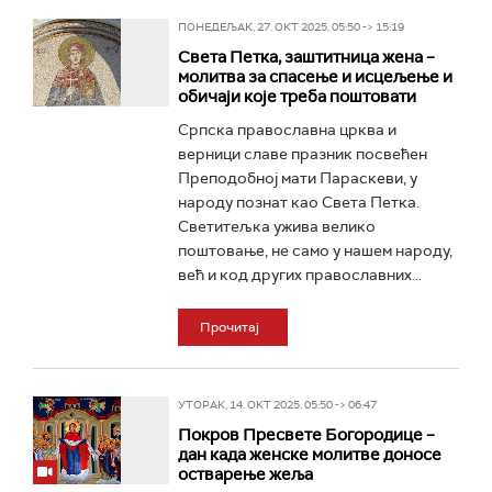
ПОНЕДЕЉАК, 27. ОКТ 2025, 05:50 -> 15:19
Света Петка, заштитница жена –
молитва за спасење и исцељење и
обичаји које треба поштовати
Српска православна црква и
верници славе празник посвећен
Преподобној мати Параскеви, у
народу познат као Света Петка.
Светитељкa ужива велико
поштовање, не само у нашем народу,
већ и код других православних...
Прочитај
УТОРАК, 14. ОКТ 2025, 05:50 -> 06:47
Покров Пресвете Богородице –
дан када женске молитве доносе
остварење жеља