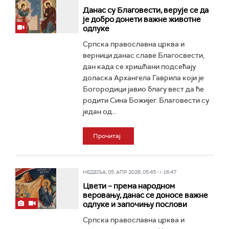
Данас су Благовести, верује се да
је добро донети важне животне
одлуке
Српска православна црква и
верници данас славе Благосвести,
дан када се хришћани подсећају
доласка Архангела Гаврила који је
Богородици јавио благу вест да ће
родити Сина Божијег. Благовести су
један од...
Прочитај
НЕДЕЉА, 05. АПР 2026, 05:45 -> 16:47
Цвети – према народном
веровању, данас се доносе важне
одлуке и започињу послови
Српска православна црква и