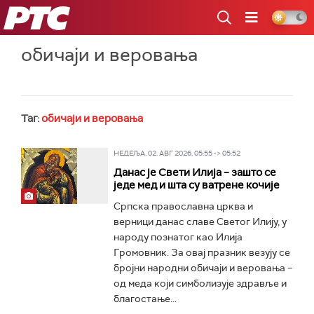
РТС
обичаји и веровања
Таг:
обичаји и веровања
НЕДЕЉА, 02. АВГ 2026, 05:55 -> 05:52
Данас је Свети Илија – зашто се
једе мед и шта су ватрене кочије
Српска православна црква и
верници данас славе Светог Илију, у
народу познатог као Илија
Громовник. За овај празник везују се
бројни народни обичаји и веровања –
од меда који симболизује здравље и
благостање...