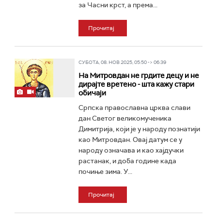
за Часни крст, а према...
Прочитај
СУБОТА, 08. НОВ 2025, 05:50 -> 06:39
На Митровдан не грдите децу и не
дирајте вретено - шта кажу стари
обичаји
Српска православна црква слави
дан Светог великомученика
Димитрија, који је у народу познатији
као Митровдан. Овај датум се у
народу означава и као хајдучки
растанак, и доба године када
почиње зима. У...
Прочитај