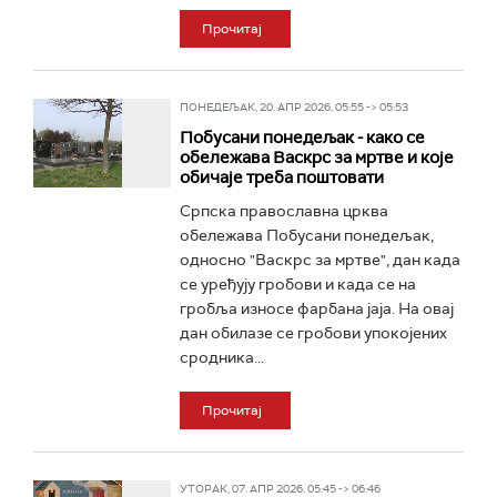
Прочитај
ПОНЕДЕЉАК, 20. АПР 2026, 05:55 -> 05:53
Побусани понедељак - како се
обележава Васкрс за мртве и које
обичаје треба поштовати
Српска православна црква
обележава Побусани понедељак,
односно "Васкрс за мртве", дан када
се уређују гробови и када се на
гробља износе фарбана јаја. На овај
дан обилазе се гробови упокојених
сродника...
Прочитај
УТОРАК, 07. АПР 2026, 05:45 -> 06:46