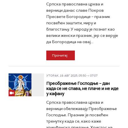
Српска православна црква и
верници данас славе Покров
Пресвете Богородице – празник
посвећен заштити, миру и
благостању. У народу је познат као
велики женски празник, јер се верује
да Богородица на овај...
Прочитај
УТОРАК, 19. АВГ 2025, 05:50 -> 07:07
Преображење Господње – дан
када се не спава, не плаче и не иде
у кафану
Српска православна црква и
верници обележавају Преображење
Господње. Празник је посвећен
тренутку када се, како каже
хришћанско предање, Христос на