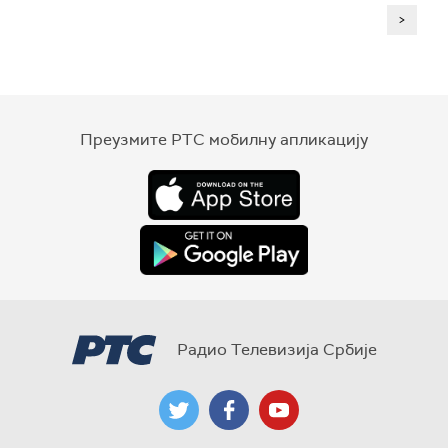
>
Преузмите РТС мобилну апликацију
Радио Телевизија Србије