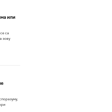
има или
се са
а зову
не
споразуму,
ори