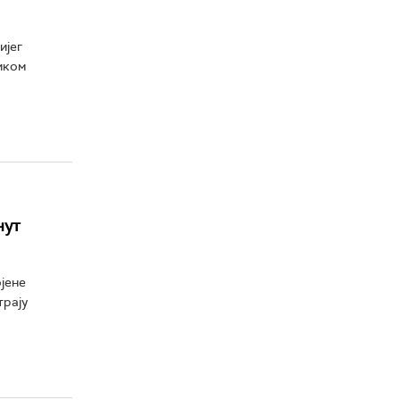
ијег
иком
нут
јене
трају