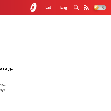
Lat
Eng
ити да
над
пут