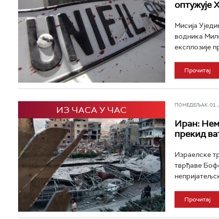
оптужује 
Мисија Уједи
водника Мило
експлозије пр
Прочитај
ПОНЕДЕЉАК, 01. ЈУ
ИЗ ЧАСА У ЧАС
Иран: Нем
прекид ва
Израелске тр
тврђаве Бофо
непријатељске
Прочитај