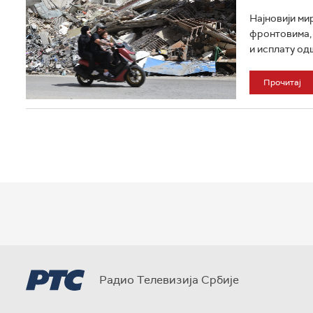
Најновији ми
фронтовима, 
и исплату од
Прочитај
Радио Телевизија Србије