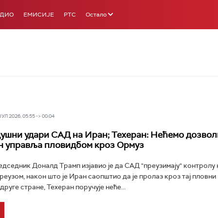
АДИО
ЕМИСИЈЕ
РТС
Остало
Л 2026, 05:55 -> 00:04
ушни удари САД на Иран; Техеран: Нећемо дозвол
н управља пловидбом кроз Ормуз
дседник Доналд Трамп изјавио је да САД "преузимају" контролу 
еузом, након што је Иран саопштио да је пролаз кроз тај пловни 
друге стране, Техеран поручује неће...