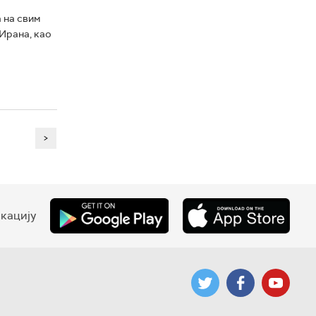
 на свим
Ирана, као
>
кацију