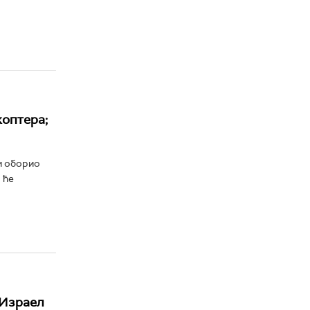
коптера;
и оборио
 ће
 Израел