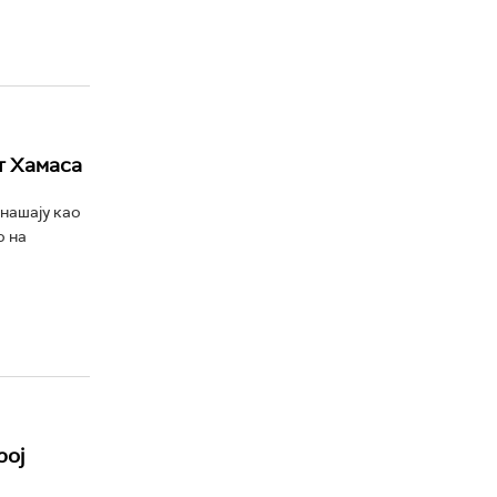
т Хамаса
нашају као
о на
рој