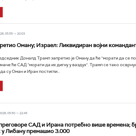
6, 05:55 -> 20:03
ретио Оману; Израел: Ликвидиран војни командан
дседник Доналд Трамп запретио је Оману да ће "морати да се по
иначе ће САД "морати да их дигну у ваздух". Трамп се тако осврну
да су Оман и Иран постигли...
26, 05:50 -> 22:45
 преговоре САД и Ирана потребно више времена; б
 у Либану премашио 3.000