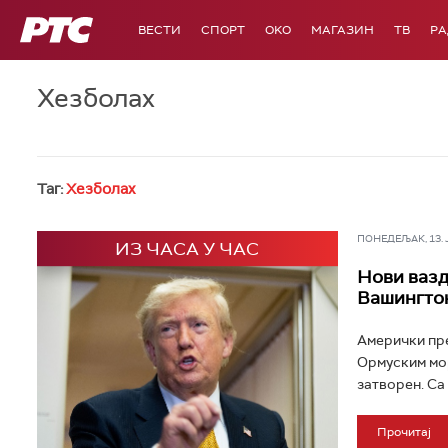
РТС
ВЕСТИ
СПОРТ
OKO
МАГАЗИН
ТВ
Р
Хезболах
Таг:
Хезболах
ПОНЕДЕЉАК, 13. ЈУ
ИЗ ЧАСА У ЧАС
Нови вазд
Вашингто
Амерички пре
Ормуским мор
затворен. Са 
Прочитај