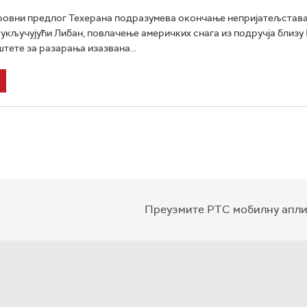
ровни предлог Техерана подразумева окончање непријатељстава
укључујући Либан, повлачење америчких снага из подручја близу 
штете за разарања изазвана...
Преузмите РТС мобилну апли