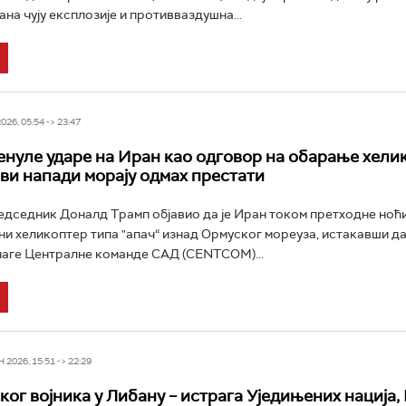
на чују експлозије и противваздушна...
26, 05:54 -> 23:47
нуле ударе на Иран као одговор на обарање хели
Сви напади морају одмах престати
дседник Доналд Трамп објавио да је Иран током претходне ноћ
ни хеликоптер типа "апач“ изнад Ормуског мореуза, истакавши да
наге Централне команде САД (CENTCOM)...
2026, 15:51 -> 22:29
ког војника у Либану – истрага Уједињених нација,