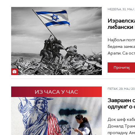
НЕДЕЉА, 31. МАЈ 2
Израелска
либански
Најбољи погл
бедема замка
Арапи. Са ост
Прочитај
ПЕТАК, 29. МАЈ 202
ИЗ ЧАСА У ЧАС
Завршен с
одлуке" о
Док шеф каби
Доналд Трамп
пропадну. Ам