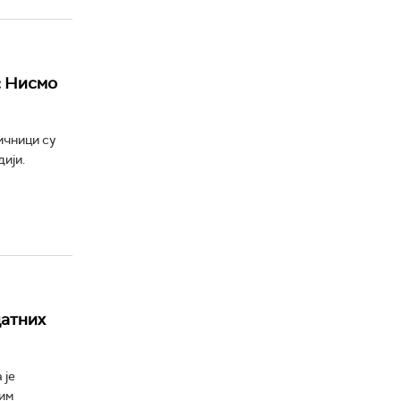
: Нисмо
ичници су
ији.
датних
 је
им