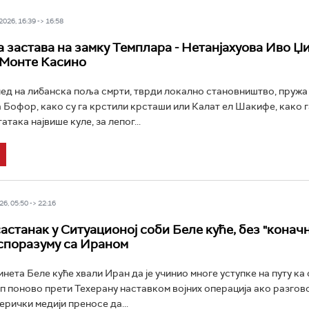
026, 16:39 -> 16:58
 застава на замку Темплара - Нетанјахуова Иво Џ
 Монте Касино
ед на либанска поља смрти, тврди локално становништво, пружа 
 Бофор, како су га крстили крсташи или Калат ел Шакифе, како г
атака највише куле, за лепог...
6, 05:50 -> 22:16
астанак у Ситуационој соби Беле куће, без "конач
 споразуму са Ираном
нета Беле куће хвали Иран да је учинио многе уступке на путу ка 
 поново прети Техерану наставком војних операција ако разгов
ерички медији преносе да...