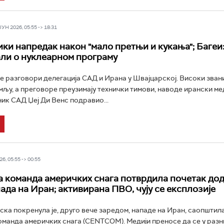
Н 2026, 05:55 -> 18:31
ики напредак након "мало претњи и кукања"; Багеи
ли о нуклеарном програму
е разговори делегација САД и Ирана у Швајцарској. Високи зван
мљу, а преговоре преузимају технички тимови, наводе ирански мед
к САД Џеј Ди Венс подравио...
6, 05:55 -> 00:55
 команда америчких снага потврдила почетак до
падa на Иран; активирана ПВО, чују се експлозије
ска покренула је, друго вече заредом, нападе на Иран, саопштила
манда америчких снага (CENTCOM). Медији преносе да се у разн