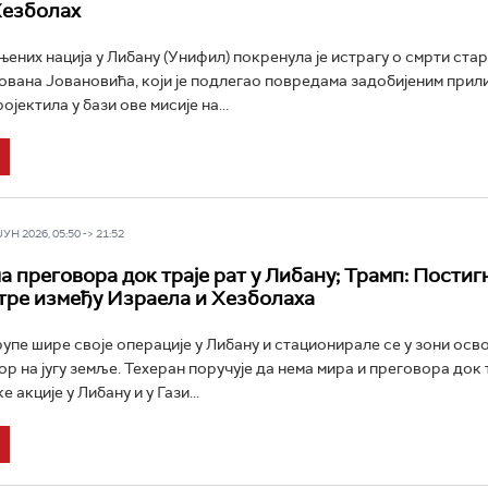
Хезболах
њених нација у Либану (Унифил) покренула је истрагу о смрти стар
вана Јовановића, који је подлегао повредама задобијеним прил
ојектила у бази ове мисије на...
Н 2026, 05:50 -> 21:52
а преговора док траје рат у Либану; Трамп: Постиг
тре између Израела и Хезболаха
упе шире своје операције у Либану и стационирале се у зони осво
р на југу земље. Техеран поручује да нема мира и преговора док 
 акције у Либану и у Гази...