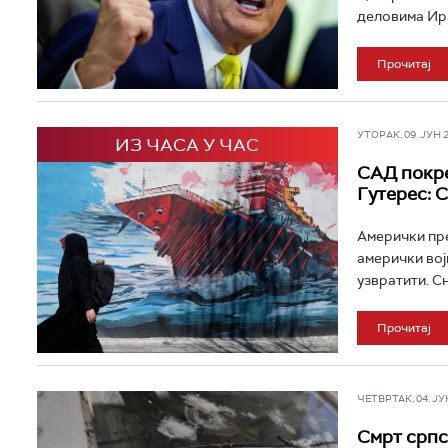
деловима Ира
Прочитај
УТОРАК, 09. ЈУН 20
ИЗ ЧАСА У ЧАС
САД покре
Гутерес: 
Амерички пре
амерички вој
узвратити. С
Прочитај
ЧЕТВРТАК, 04. ЈУН 
Смрт српс