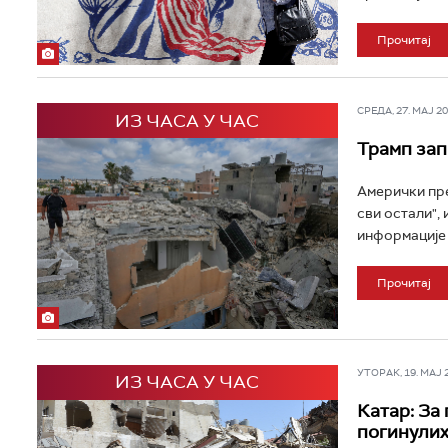
Прочитај
СРЕДА, 27. МАЈ 202
ИЗ ЧАСА У ЧАС
Трамп зап
Амерички пре
сви остали", 
информације 
Прочитај
УТОРАК, 19. МАЈ 20
ИЗ ЧАСА У ЧАС
Катар: За
погинулих