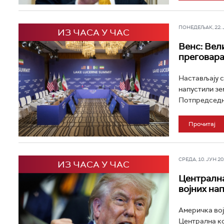
ПОНЕДЕЉАК, 22. ЈУ
ИЗ ЧАСА У ЧАС
Венс: Вел
преговара
Настављају с
напустили зе
Потпредседни
Прочитај
СРЕДА, 10. ЈУН 202
ИЗ ЧАСА У ЧАС
Централна
војних на
Америчка вој
Централна ко