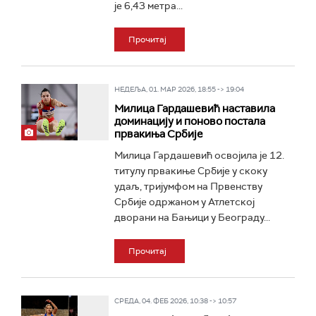
је 6,43 метра...
Прочитај
НЕДЕЉА, 01. МАР 2026, 18:55 -> 19:04
Милица Гардашевић наставила
доминацију и поново постала
првакиња Србије
Милица Гардашевић освојила je 12.
титулу првакиње Србије у скоку
удаљ, тријумфом на Првенству
Србије одржаном у Атлетској
дворани на Бањици у Београду...
Прочитај
СРЕДА, 04. ФЕБ 2026, 10:38 -> 10:57