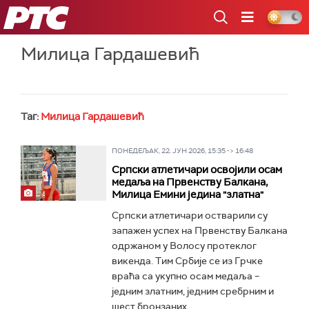
РТС
Милица Гардашевић
Таг:
Милица Гардашевић
ПОНЕДЕЉАК, 22. ЈУН 2026, 15:35 -> 16:48
Српски атлетичари освојили осам
медаља на Првенству Балкана,
Милица Емини једина "златна"
Српски атлетичари остварили су
запажен успех на Првенству Балкана
одржаном у Волосу протеклог
викенда. Тим Србије се из Грчке
враћа са укупно осам медаља –
једним златним, једним сребрним и
шест бронзаних...