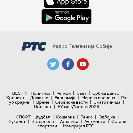
Радио Телевизија Србије
|
|
|
|
ВЕСТИ
Политика
Регион
Свет
Србија данас
|
|
|
|
Хроника
Друштво
Економија
Мерила времена
Рат
|
|
|
|
у Украјини
Време
Сервисне вести
Сматрачница
|
Подкаст
ЕУ могућности 2026
|
|
|
|
СПОРТ
Фудбал
Кошарка
Тенис
Одбојка
|
|
|
|
Рукомет
Ватерполо
Атлетика
Ауто-мото
Остали
|
спортови
Меморијал РТС