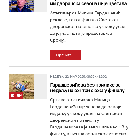
ми дворанска сезона није цветала
Атлетичарка Милица Гардашевић
рекла је, након финала Светског
дворанског првенства у скоку удаљ,
да јој част што је представља
Србију...
Прочитај
НЕДЕЉА, 22. МАР 2026, 09:55 -> 12:02
Гардашевићева без прилике за
медаљу након три скока у финалу
Српска атлетичарка Милица
Гардашевић није успела да освоји
медаљу у скоку удаљ на Светском
дворанском првенству.
Гардашевићева је завршила као 13. у
финалу, а њен најбољи скок износио