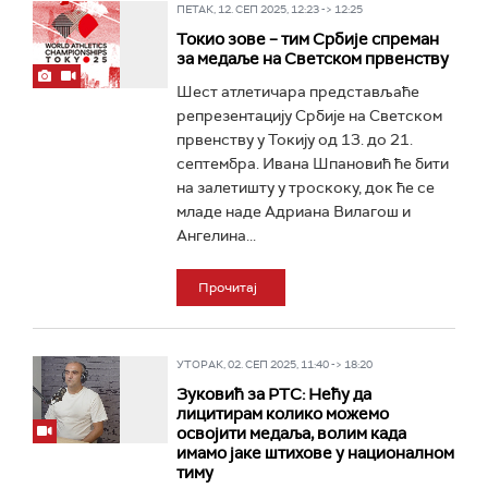
ПЕТАК, 12. СЕП 2025, 12:23 -> 12:25
Токио зове – тим Србије спреман
за медаље на Светском првенству
Шест атлетичара представљаће
репрезентацију Србије на Светском
првенству у Токију од 13. до 21.
септембра. Ивана Шпановић ће бити
на залетишту у троскоку, док ће се
младе наде Адриана Вилагош и
Ангелина...
Прочитај
УТОРАК, 02. СЕП 2025, 11:40 -> 18:20
Зуковић за РТС: Нећу да
лицитирам колико можемо
освојити медаља, волим када
имамо јаке штихове у националном
тиму