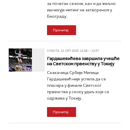
за почетак сезоне, као и да жељно
ишчекује митинг на затвореном у
Београду...
Прочитај
СУБОТА, 13. СЕП 2025, 12:28 -> 12:57
Гардашевићева завршила учешће
на Светском првенству у Токију
Скакачица Србије Милица
Гардашевић није успела да се
пласира у финале Светског
првенства у скоку удаљ које се
одржава у Токију...
Прочитај