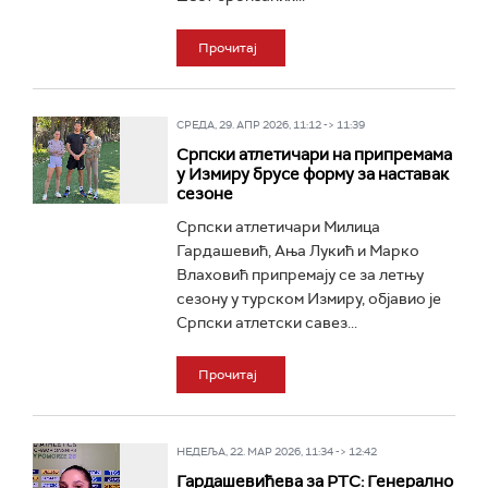
Прочитај
СРЕДА, 29. АПР 2026, 11:12 -> 11:39
Српски атлетичари на припремама
у Измиру брусе форму за наставак
сезоне
Српски атлетичари Милица
Гардашевић, Ања Лукић и Марко
Влаховић припремају се за летњу
сезону у турском Измиру, објавио је
Српски атлетски савез...
Прочитај
НЕДЕЉА, 22. МАР 2026, 11:34 -> 12:42
Гардашевићева за РТС: Генерално