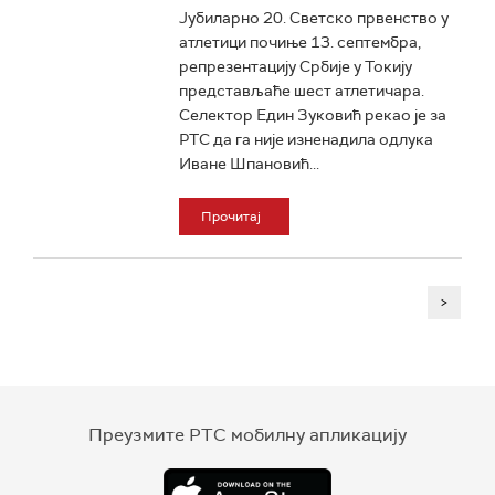
Јубиларно 20. Светско првенство у
атлетици почиње 13. септембра,
репрезентацију Србије у Токију
представљаће шест атлетичара.
Селектор Един Зуковић рекао је за
РТС да га није изненадила одлука
Иване Шпановић...
Прочитај
>
Преузмите РТС мобилну апликацију