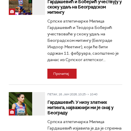
Гардашевић и Боберић учествују у
скоку удаљ на Београдском
митингу
Српске атлетичарке Милица
Гардашевић и Теодора Боберић
учествоваће у скоку удаљ на
Београдском митингу (Белграде
Индоор Меетинг), који ће бити
одржан 11. фебруара, саопштено је
данас из Српског атлетског...
Прочитај
ПЕТАК, 16. ЈАН 2026, 10:25 -> 10:40
Гардашевић: У низу златних
митинга, најважнији ми је онај у
Београду
Српска атлетичарка Милица
Гардашевић изјавила је да је спремна