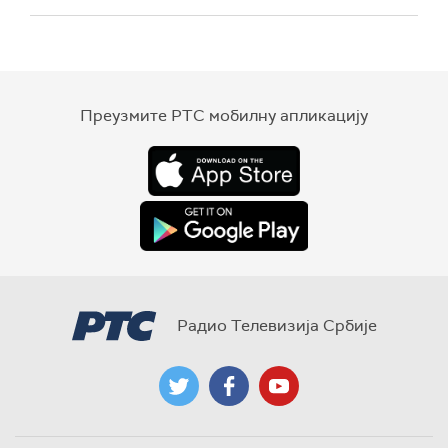
Преузмите РТС мобилну апликацију
Радио Телевизија Србије