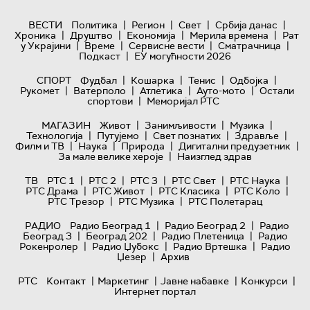
|
|
|
|
ВЕСТИ
Политика
Регион
Свет
Србија данас
|
|
|
|
Хроника
Друштво
Економија
Мерила времена
Рат
|
|
|
|
у Украјини
Време
Сервисне вести
Сматрачница
|
Подкаст
ЕУ могућности 2026
|
|
|
|
СПОРТ
Фудбал
Кошарка
Тенис
Одбојка
|
|
|
|
Рукомет
Ватерполо
Атлетика
Ауто-мото
Остали
|
спортови
Меморијал РТС
|
|
|
МАГАЗИН
Живот
Занимљивости
Музика
|
|
|
|
Технологијa
Путујемо
Свет познатих
Здравље
|
|
|
|
Филм и ТВ
Наука
Природа
Дигитални предузетник
|
За мале велике хероје
Наизглед здрав
|
|
|
|
|
ТВ
РТС 1
РТС 2
РТС 3
РТС Свет
РТС Наука
|
|
|
|
РТС Драма
РТС Живот
РТС Класика
РТС Коло
|
|
РТС Трезор
РТС Музика
РТС Полетарац
|
|
РАДИО
Радио Београд 1
Радио Београд 2
Радио
|
|
|
Београд 3
Београд 202
Радио Плетеница
Радио
|
|
|
Рокенролер
Радио Џубокс
Радио Вртешка
Радио
|
Џезер
Архив
|
|
|
|
РТС
Контакт
Маркетинг
Јавне набавке
Конкурси
Интернет портал