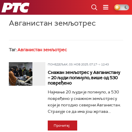
РТС
Авганистан земљотрес
Таг:
Авганистан земљотрес
ПОНЕДЕЉАК, 03. НОВ 2025, 07:17 -> 12:43
Снажан земљотрес у Авганистану
– 20 људи погинуло, више од 530
повређено
Најмање 20 људи је погинуло, а 530
повређено у снажном земљотресу
који је погодио северни Авганистан.
Страхује се да има још жртава...
Прочитај