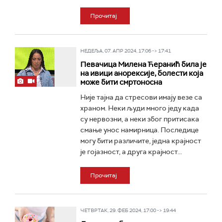
Прочитај
НЕДЕЉА, 07. АПР 2024, 17:06 -> 17:41
Певачица Милена Ћеранић била је
на ивици анорексије, болести која
може бити смртоносна
Није тајна да стресови имају везе са
храном. Неки људи много једу када
су нервозни, а неки због притисака
смање унос намирница. Последице
могу бити различите, једна крајност
је гојазност, а друга крајност...
Прочитај
ЧЕТВРТАК, 29. ФЕБ 2024, 17:00 -> 19:44