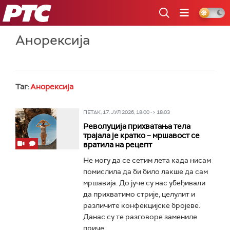
РТС
Анорексија
Таг:
Анорексија
ПЕТАК, 17. ЈУЛ 2026, 18:00 -> 18:03
Револуција прихватања тела
трајала је кратко – мршавост се
вратила на рецепт
Не могу да се сетим лета када нисам
помислила да би било лакше да сам
мршавија. До јуче су нас убеђивали
да прихватимо стрије, целулит и
различите конфекцијске бројеве.
Данас су те разговоре замениле
приче...