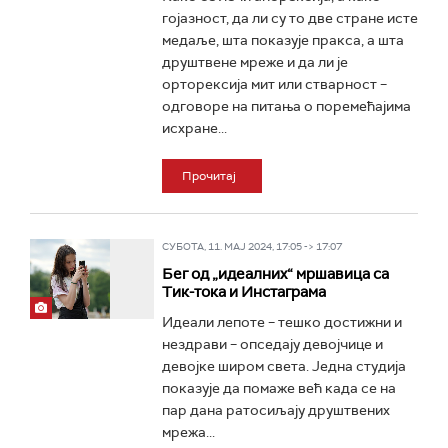
гојазност, да ли су то две стране исте
медаље, шта показује пракса, а шта
друштвене мреже и да ли је
орторексија мит или стварност –
одговоре на питања о поремећајима
исхране...
Прочитај
СУБОТА, 11. МАЈ 2024, 17:05 -> 17:07
Бег од „идеалних“ мршавица са
Тик-тока и Инстаграма
Идеали лепоте – тешко достижни и
нездрави – опседају девојчице и
девојке широм света. Једна студија
показује да помаже већ када се на
пар дана ратосиљају друштвених
мрежа...