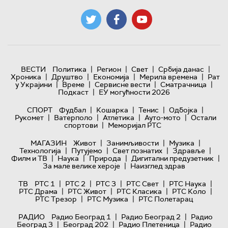
|
|
|
|
ВЕСТИ
Политика
Регион
Свет
Србија данас
|
|
|
|
Хроника
Друштво
Економија
Мерила времена
Рат
|
|
|
|
у Украјини
Време
Сервисне вести
Сматрачница
|
Подкаст
ЕУ могућности 2026
|
|
|
|
СПОРТ
Фудбал
Кошарка
Тенис
Одбојка
|
|
|
|
Рукомет
Ватерполо
Атлетика
Ауто-мото
Остали
|
спортови
Меморијал РТС
|
|
|
МАГАЗИН
Живот
Занимљивости
Музика
|
|
|
|
Технологијa
Путујемо
Свет познатих
Здравље
|
|
|
|
Филм и ТВ
Наука
Природа
Дигитални предузетник
|
За мале велике хероје
Наизглед здрав
|
|
|
|
|
ТВ
РТС 1
РТС 2
РТС 3
РТС Свет
РТС Наука
|
|
|
|
РТС Драма
РТС Живот
РТС Класика
РТС Коло
|
|
РТС Трезор
РТС Музика
РТС Полетарац
|
|
РАДИО
Радио Београд 1
Радио Београд 2
Радио
|
|
|
Београд 3
Београд 202
Радио Плетеница
Радио