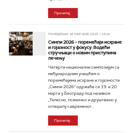
Прочитај
ПОНЕДЕЉАК, 16. МАР 2026, 13:10 -> 13:14
Симпи 2026 – поремећаји исхране
и гојазност у фокусу: Водећи
стручњаци о новим приступима
лечењу
Четврти национални симпозијум са
међународним учешћем о
поремећајима исхране и гојазности
„Симпи 2026“ одржаће се 19. и 20.
марта у Београду под називом
„Телесно, психичко и друштвено у
огледалу савременог...
Прочитај