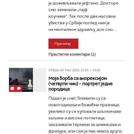
је доживљавали јефтино. Докторе
смо заменили „лајф
коучима“. Тек после два масовна
убиства у Србији поглед нам је
на менталном здрављу, док смо...
Прочитај
Пристигли коментари (1)
СРЕДА, 03. МАЈ 2023, 10:23 -> 13:20
Моја борба са анорексијом
(четврти чин) – портрет једне
породице
Падао је снег, ближили су се
новогодишњи и божићни празници,
увелико су се куповале шљокичаве
хаљине и високе потпетице,
заказивали термини за шминкaње и
фризуре, али сам ја пак имала други,