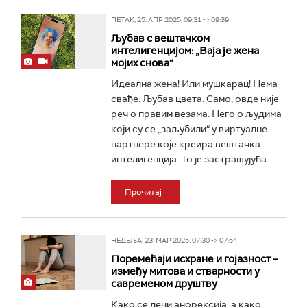
ПЕТАК, 25. АПР 2025, 09:31 -> 09:39
Љубав с вештачком
интелигенцијом: „Ваја је жена
мојих снова“
Идеална жена! Или мушкарац! Нема
свађе. Љубав цвета. Само, овде није
реч о правим везама. Него о људима
који су се „заљубили“ у виртуалне
партнере које креира вештачка
интелигенција. То је застрашујућа...
Прочитај
НЕДЕЉА, 23. МАР 2025, 07:30 -> 07:54
Поремећаји исхране и гојазност –
између митова и стварности у
савременом друштву
Како се лечи анорексија, а како