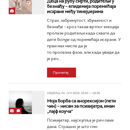
Деца на рубу смрти, родитељи у
безнађу – епидемија поремећаја
исхране међу тинејџерима
Страх, забринутост, збуњеност и
безнађе – кроз такав вртлог емоција
пролазе родитељи када схвате да
дете болује од поремећаја исхране. У
први мах мисле да je
то пролазнa фазa, али када увиде да
је реч...
Прочитај
НЕДЕЉА, 04. ЈУН 2023, 16:00 -> 18:39
Моја борба са анорексијом (пети
чин) – нисам за психијатра, имам
„лајф коуча“
Психијатар, најскупља је реч ових
дана. Страшно је што смо