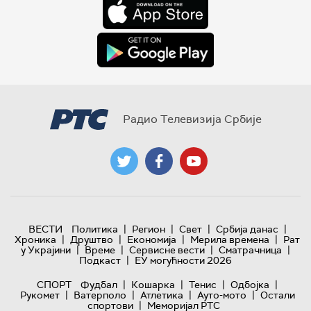
Радио Телевизија Србије
|
|
|
|
ВЕСТИ
Политика
Регион
Свет
Србија данас
|
|
|
|
Хроника
Друштво
Економија
Мерила времена
Рат
|
|
|
|
у Украјини
Време
Сервисне вести
Сматрачница
|
Подкаст
ЕУ могућности 2026
|
|
|
|
СПОРТ
Фудбал
Кошарка
Тенис
Одбојка
|
|
|
|
Рукомет
Ватерполо
Атлетика
Ауто-мото
Остали
|
спортови
Меморијал РТС