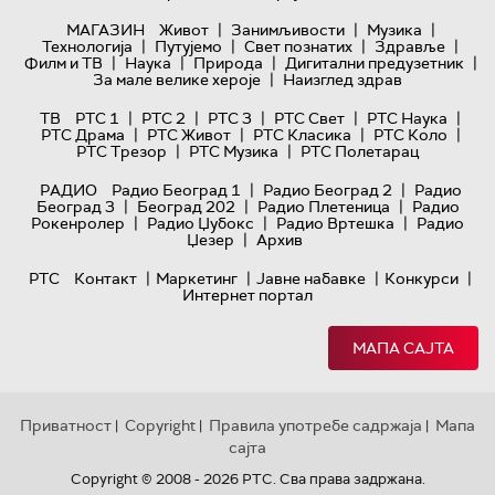
|
|
|
МАГАЗИН
Живот
Занимљивости
Музика
|
|
|
|
Технологијa
Путујемо
Свет познатих
Здравље
|
|
|
|
Филм и ТВ
Наука
Природа
Дигитални предузетник
|
За мале велике хероје
Наизглед здрав
|
|
|
|
|
ТВ
РТС 1
РТС 2
РТС 3
РТС Свет
РТС Наука
|
|
|
|
РТС Драма
РТС Живот
РТС Класика
РТС Коло
|
|
РТС Трезор
РТС Музика
РТС Полетарац
|
|
РАДИО
Радио Београд 1
Радио Београд 2
Радио
|
|
|
Београд 3
Београд 202
Радио Плетеница
Радио
|
|
|
Рокенролер
Радио Џубокс
Радио Вртешка
Радио
|
Џезер
Архив
|
|
|
|
РТС
Контакт
Маркетинг
Јавне набавке
Конкурси
Интернет портал
МАПА САЈТА
Приватност
Copyright
Правила употребе садржаја
Мапа
|
|
|
сајта
Copyright © 2008 - 2026 РТС. Сва права задржана.