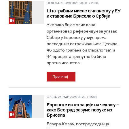
НЕДЕЉА, 13. ЈУЛ 2025, 20:00 -> 20:34
Шта грађани мисле о чланству у ЕУ
и ставовима Брисела о Србији
Уколико би се ових дана
организовао референдум за улазак
Србије у Европску унију, према
последњим истраживањима Цесида,
46 одсто грађана би гласало "за", а
44 процента тренутно би било
против чланства...
Прочитај
СРЕДА, 26. МАР 2025, 08:20 -> 15:04
Европске интеграције на чекању –
како Београд разуме поруке из
Брисела
Елвира Ковач, потпредседница