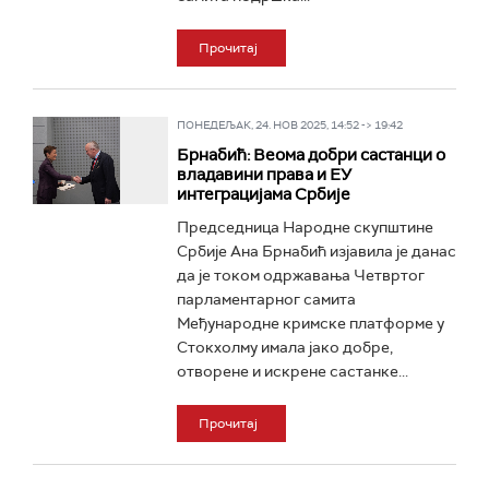
Прочитај
ПОНЕДЕЉАК, 24. НОВ 2025, 14:52 -> 19:42
Брнабић: Веома добри састанци о
владавини права и ЕУ
интеграцијама Србије
Председница Народне скупштине
Србије Ана Брнабић изјавила је данас
да је током одржавања Четвртог
парламентарног самита
Међународне кримске платформе у
Стокхолму имала јако добре,
отворене и искрене састанке...
Прочитај