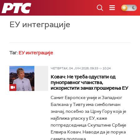
РТС
ЕУ интеграције
Таг:
ЕУ интеграције
ЧЕТВРТАК, 04. ЈУН 2026, 09:33 -> 10:24
Ковач: Не треба одустати од
пуноправног чланства,
искористити замах проширења ЕУ
Самит Европске уније и Западног
Балкана у Тивту има симболичан
значај, посебно за Црну Гору која је
најближа уласку у ЕУ, каже
потпредседница Скупштине Србије
Елвира Ковач. Наводи да је порука
самита подршка...