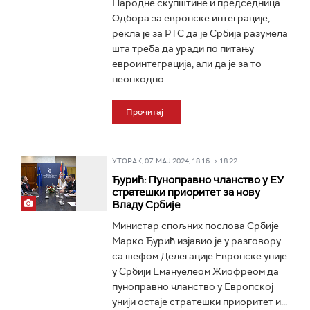
Народне скупштине и председница
Одбора за европске интеграције,
рекла је за РТС да је Србија разумела
шта треба да уради по питању
евроинтеграција, али да је за то
неопходно...
Прочитај
УТОРАК, 07. МАЈ 2024, 18:16 -> 18:22
Ђурић: Пуноправно чланство у ЕУ
стратешки приоритет за нову
Владу Србије
Министар спољних послова Србије
Марко Ђурић изјавио је у разговору
са шефом Делегације Европске уније
у Србији Емануелеом Жиофреом да
пуноправно чланство у Европској
унији остаје стратешки приоритет и...