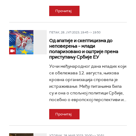
Прочитај
ПЕТАК, 28. ЈУЛ 2023, 19:45 -> 19:50
Од апатије и скептицизма до
неповерења – млади
поларизовано и оштрије према
приступању Србије ЕУ
Уочи међународног дана младих који
се обележава 12. августа, њихова
кровна организација спровела је
истраживање. Међу питањима била
су и она о спољној политици Србије,
посебно о европској перспективи и...
Прочитај
УТОРАК, 28. МАР 2023, 20:00 -> 20:51