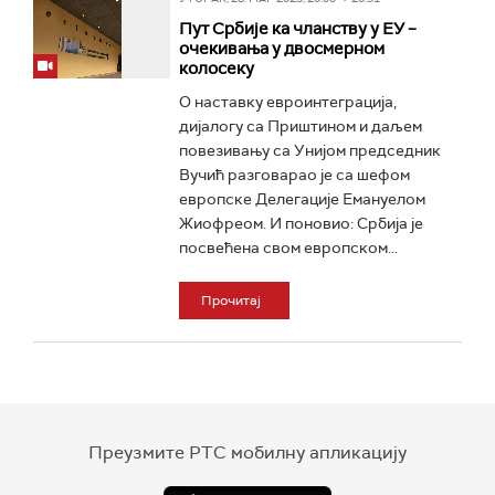
Пут Србије ка чланству у ЕУ –
очекивања у двосмерном
колосеку
О наставку евроинтеграција,
дијалогу са Приштином и даљем
повезивању са Унијом председник
Вучић разговарао је са шефом
европске Делегације Емануелом
Жиофреом. И поновио: Србија је
посвећена свом европском...
Прочитај
Преузмите РТС мобилну апликацију