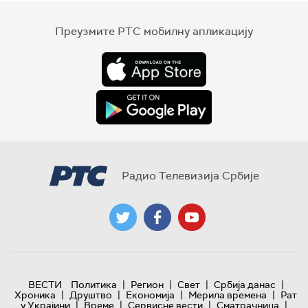
Преузмите РТС мобилну апликацију
Радио Телевизија Србије
|
|
|
|
ВЕСТИ
Политика
Регион
Свет
Србија данас
|
|
|
|
Хроника
Друштво
Економија
Мерила времена
Рат
|
|
|
|
у Украјини
Време
Сервисне вести
Сматрачница