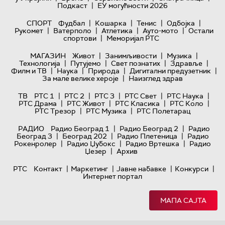
|
Подкаст
ЕУ могућности 2026
|
|
|
|
СПОРТ
Фудбал
Кошарка
Тенис
Одбојка
|
|
|
|
Рукомет
Ватерполо
Атлетика
Ауто-мото
Остали
|
спортови
Меморијал РТС
|
|
|
МАГАЗИН
Живот
Занимљивости
Музика
|
|
|
|
Технологијa
Путујемо
Свет познатих
Здравље
|
|
|
|
Филм и ТВ
Наука
Природа
Дигитални предузетник
|
За мале велике хероје
Наизглед здрав
|
|
|
|
|
ТВ
РТС 1
РТС 2
РТС 3
РТС Свет
РТС Наука
|
|
|
|
РТС Драма
РТС Живот
РТС Класика
РТС Коло
|
|
РТС Трезор
РТС Музика
РТС Полетарац
|
|
РАДИО
Радио Београд 1
Радио Београд 2
Радио
|
|
|
Београд 3
Београд 202
Радио Плетеница
Радио
|
|
|
Рокенролер
Радио Џубокс
Радио Вртешка
Радио
|
Џезер
Архив
|
|
|
|
РТС
Контакт
Маркетинг
Јавне набавке
Конкурси
Интернет портал
МАПА САЈТА