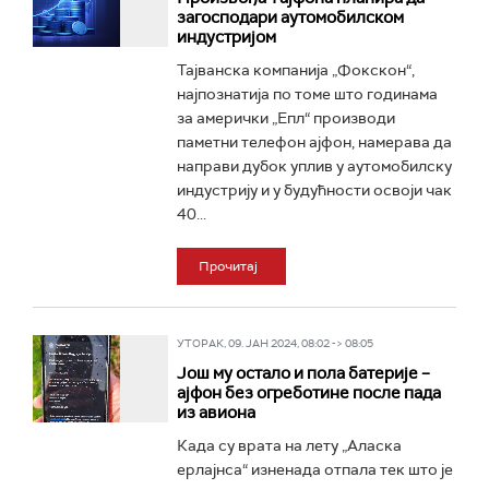
загосподари аутомобилском
индустријом
Тајванска компанија „Фокскон“,
најпознатија по томе што годинама
за амерички „Епл“ производи
паметни телефон ајфон, намерава да
направи дубок уплив у аутомобилску
индустрију и у будућности освоји чак
40...
Прочитај
УТОРАК, 09. ЈАН 2024, 08:02 -> 08:05
Још му остало и пола батерије –
ајфон без огреботине после пада
из авиона
Када су врата на лету „Аласка
ерлајнса“ изненада отпала тек што је