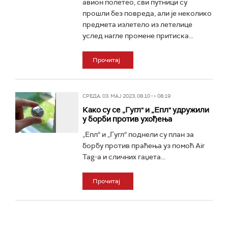
авион полетео, сви путници су
прошли без повреда, али је неколико
предмета излетело из летелице
услед нагле промене притиска...
Прочитај
СРЕДА, 03. МАЈ 2023, 08:10 -> 08:19
Како су се „Гугл" и „Епл" удружили
у борби против ухођења
„Епл“ и „Гугл“ поднели су план за
борбу против праћења уз помоћ Air
Tag-а и сличних гаџета...
Прочитај