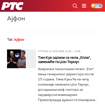
РТС
Ајфон
Таг:
Ајфон
УТОРАК, 21. АПР 2026, 11:29 -> 12:36
Тим Кук одлази са чела „Епла“,
замениће га Џон Тернус
Амерички технолошки гигант „Епл“
мења генералног директора после
15 година. Тима Кука ће на челу
компаније заменити Џон Тернус,
досадашњи шеф сектора за
хардверски инжењеринг.
Примопредаја дужности планирана...