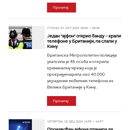
Прочитај
УТОРАК, 07. ОКТ 2025, 09:06 -> 09:36
Један "ајфон" открио банду – крали
телефоне у Британији, па слали у
Кину
Британска Метрополитен полиција
ухапсила је 46 особа и открила
криминалну мрежу која је
прокријумчарила око 40.000
украдених мобилних телефона из
Велике Британије у Кину...
Прочитај
ЧЕТВРТАК, 19. ДЕЦ 2024, 14:55 -> 14:57
Произвођач ајфона планира да