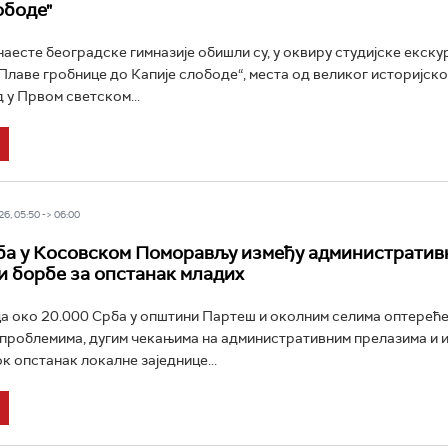
ободе"
аесте београдске гимназије обишли су, у оквиру студијске екску
Плаве гробнице до Капије слободе“, места од великог историјског
 у Првом светском...
6, 05:50 -> 06:00
а у Косовском Поморављу између административ
и борбе за опстанак младих
 око 20.000 Срба у општини Партеш и околним селима оптереће
проблемима, дугим чекањима на административним прелазима и и
к опстанак локалне заједнице...