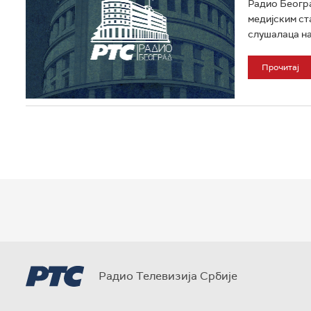
Радио Београ
медијским ст
слушалаца на
Прочитај
Радио Телевизија Србије