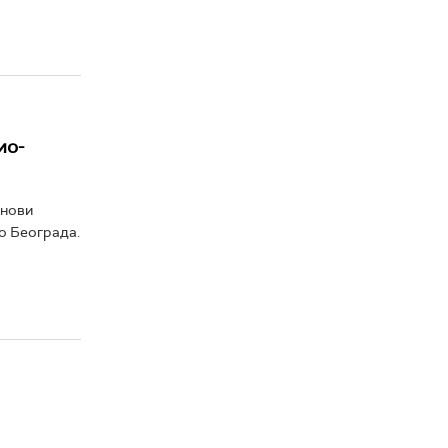
ио-
 нови
ио Београда.