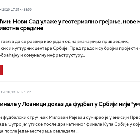
2026, 17:25 -> 18:56
ин: Нови Сад улаже у геотермално грејање, нове 
ивотне средине
тавља да се развија као један од најзначајнијих привредних,
ких и културних центара Србије. Пред градом су бројни пројекти 
обраћајну и комуналну инфраструктуру...
 2026, 13:02 -> 13:11
инале у Лозници доказ да фудбал у Србији није "ум
фудбалски стручњак Милован Рајевац сумирао је у емисији Прв
да "Јутро је" утиске после драматичног финала Купа Србије у које
а после једанаестераца савладала...