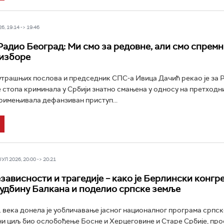
6, 19:14 -> 19:46
Радио Београд: Ми смо за редовне, али смо спремн
изборе
трашњих послова и председник СПС-а Ивица Дачић рекао је за 
е стопа криминала у Србији знатно смањена у односу на претходн
примењивала дефанзиван приступ...
Л 2026, 20:00 -> 20:21
зависности и трагедије – како је Берлински конгр
удбину Балкана и поделио српске земље
 века донела је уобличавање јасног националног програма српс
вни циљ био ослобођење Босне и Херцеговине и Старе Србије, про