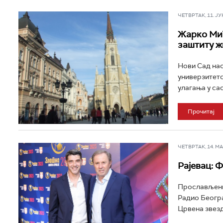
ЧЕТВРТАК, 11. ЈУН 
Жарко Мић
заштиту ж
Нови Сад нас
универзитетс
улагања у са
Прочитај
ЧЕТВРТАК, 14. МАЈ
Рајевац: Ф
Прослављени 
Радио Београ
Црвена звезд