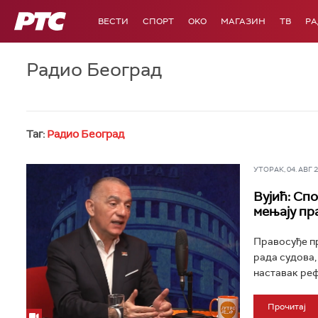
РТС
ВЕСТИ
СПОРТ
OKO
МАГАЗИН
ТВ
Р
Радио Београд
Таг:
Радио Београд
УТОРАК, 04. АВГ 20
Вујић: Сп
мењају пр
Правосуђе п
рада судова,
наставак реф
Прочитај