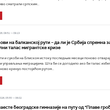
иво сматрали српским...
6, 08:51 -> 09:13
ви на балканској рути – да ли је Србија спремна з
лни талас мигрантске кризе
и и сукоби на Блиском истоку последњих месеци поново отвара
и управљања миграцијама. Шта би се догодило ако би талас избег
ново кренуо постојећом рутом...
26, 05:55 -> 06:02
аесте београдске гимназије на путу од "Плаве гро