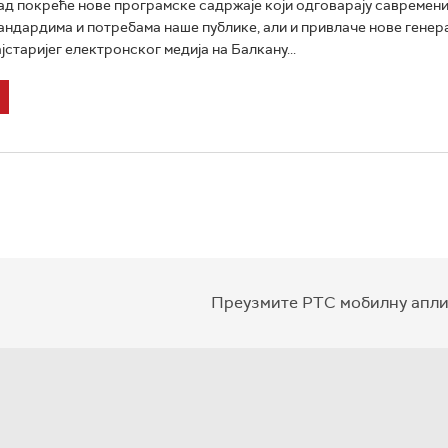
д покреће нове програмске садржаје који одговарају савремен
андардима и потребама наше публике, али и привлаче нове генер
јстаријег електронског медија на Балкану...
Преузмите РТС мобилну апли