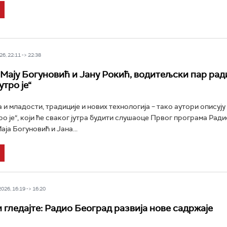
6, 22:11 -> 22:38
 Мају Богуновић и Јану Рокић, водитељски пар рад
утро је“
 и младости, традиције и нових технологија – тако аутори описују
ро је“, који ће сваког јутра будити слушаоце Првог програма Рад
ја Богуновић и Јана...
26, 16:19 -> 16:20
 гледајте: Радио Београд развија нове садржаје