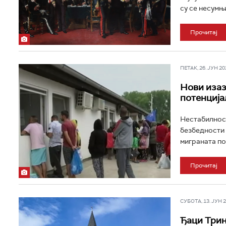
су се несумњ
Прочитај
ПЕТАК, 26. ЈУН 202
Нови изазо
потенција
Нестабилност
безбедности 
миграната по
Прочитај
СУБОТА, 13. ЈУН 20
Ђаци Трин