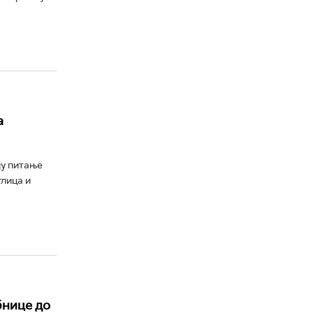
а
ју питање
лица и
бнице до