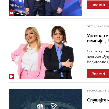
Прочитај
ПЕТАК, 24. АПР 202
Упознајте
емисије „Ј
Спој искуства
програм „Јут
Водитељке Ма
Прочитај
УТОРАК, 21. АПР 20
Слушајте и