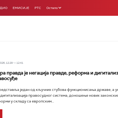
АДИО
ЕМИСИЈЕ
РТС
Остало
26, 12:29 -> 12:41
ора правда је негација правде, реформа и дигитали
авосуђе
редставља један од кључних стубова функционисања државе, а 
 дигитализација правосудног система, доношење нових законски
орми у складу са европским...