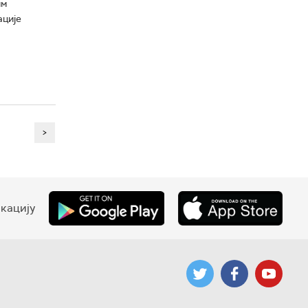
им
ације
>
кацију