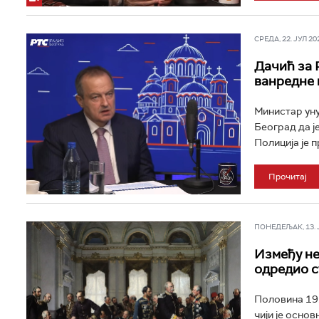
СРЕДА, 22. ЈУЛ 202
Дачић за 
ванредне 
Министар уну
Београд да ј
Полиција је 
Прочитај
ПОНЕДЕЉАК, 13. ЈУ
Између не
одредио с
Половина 19.
чији је осно