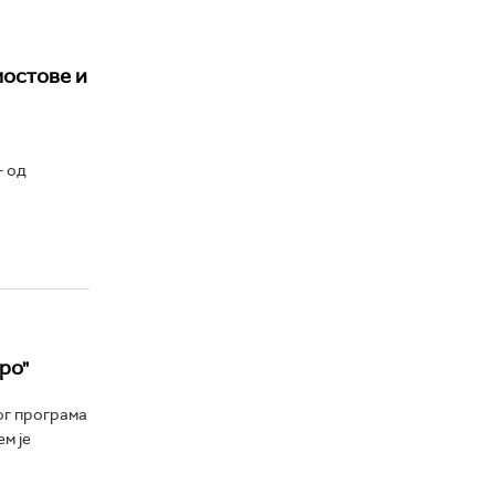
мостове и
– од
ро"
ог програма
м је