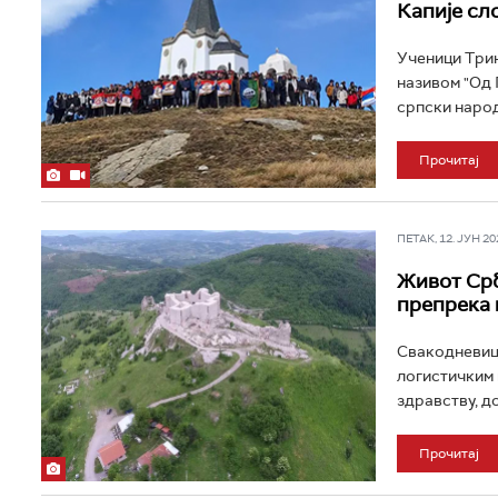
Капије сл
Ученици Трин
називом "Од 
српски народ
Прочитај
ПЕТАК, 12. ЈУН 202
Живот Срб
препрека 
Свакодневица
логистичким 
здравству, до
Прочитај