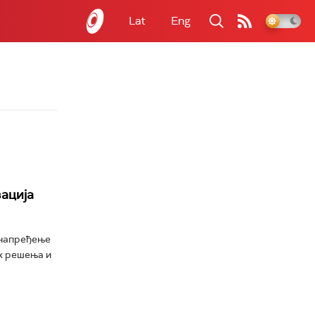
Lat
Eng
зација
унапређење
х решења и