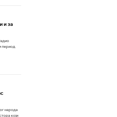
и и за
Радио
и период.
ес
ког народа
стора који