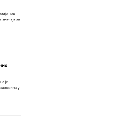
рзије под
 значаја за
них
на је
зазовима у