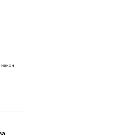
 након
за