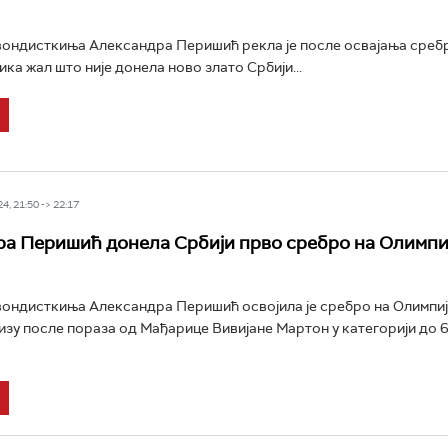
вондисткиња Александра Перишић рекла је после освајања среб
ика жал што није донела ново злато Србији...
4, 21:50 -> 22:17
а Перишић донела Србији прво сребро на Олимпи
вондисткиња Александра Перишић освојила је сребро на Олимпи
изу после пораза од Мађарице Вивијане Мартон у категорији до 