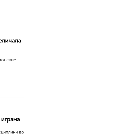
еличала
вропским
 играма
сциплини до