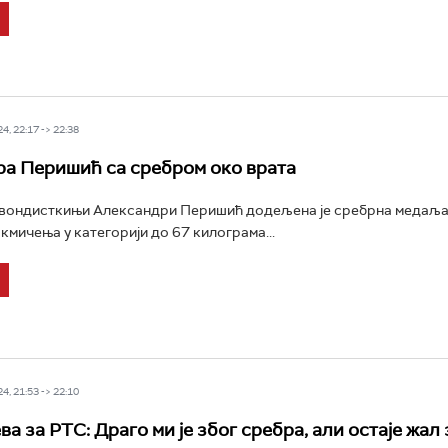
4, 22:17 -> 22:38
а Перишић са сребром око врата
квондисткињи Александри Перишић додељена је сребрна медаља
кмичења у категорији до 67 килограма...
4, 21:53 -> 22:10
 за РТС: Драго ми је због сребра, али остаје жал 