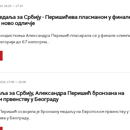
4, 16:25 -> 17:15
едаља за Србију - Перишићева пласманом у финал
 ново одличје
вондисткиња Александра Перишић пласирала се у финале олимпи
егорији до 67 килогрма...
24, 17:06 -> 20:06
ља за Србију, Александра Перишић бронзана на
 првенству у Београду
еришић освојила је бронзану медаљу на Европском првенству у
ва у Београду...