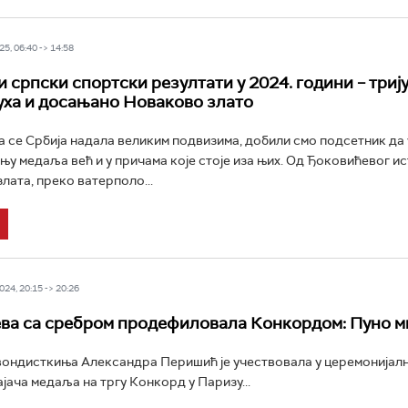
5, 06:40 -> 14:58
и српски спортски резултати у 2024. години – триј
уха и досањано Новаково злато
а се Србија надала великим подвизима, добили смо подсетник да 
ању медаља већ и у причама које стоје иза њих. Од Ђоковићевог и
лата, преко ватерполо...
24, 20:15 -> 20:26
а са сребром продефиловала Конкордом: Пуно ми
вондисткиња Александра Перишић је учествовала у церемонијал
јача медаља на тргу Конкорд у Паризу...