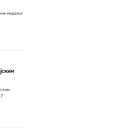
рне медаље
јским
јским
67