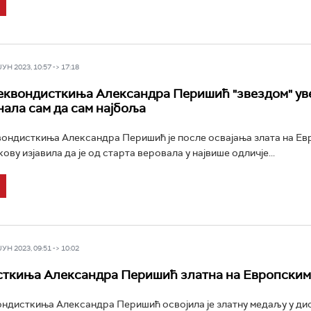
Н 2023, 10:57 -> 17:18
еквондисткиња Александра Перишић "звездом" ув
нала сам да сам најбоља
ондисткиња Александра Перишић је после освајања злата на Е
ову изјавила да је од старта веровала у највише одличје...
Н 2023, 09:51 -> 10:02
ткиња Александра Перишић златна на Европским
ндисткиња Александра Перишић освојила је златну медаљу у ди