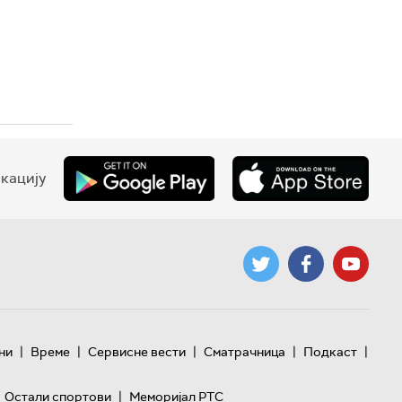
кацију
|
|
|
|
|
ни
Време
Сервисне вести
Сматрачница
Подкаст
|
Остали спортови
Меморијал РТС