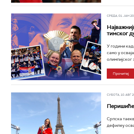
СРЕДА, 01. ЈАН 202
Најважниј
тимског д
У години кад
само у освај
олимпијског з
Прочитај
СУБОТА, 10. АВГ 20
Перишићев
Српска таек
дефилеу осва