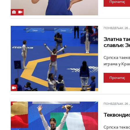
Прочитај
ПОНЕДЕЉАК, 26. ЈУ
Златна та
славље: З
Српска таекв
играма у Крак
Прочитај
ПОНЕДЕЉАК, 26. ЈУ
Теквондис
Српска текво