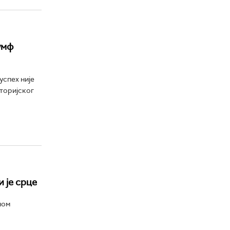
умф
успех није
сторијског
 је срце
ном