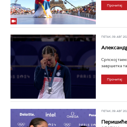
Прочитај
ПЕТАК, 09. АВГ 202
Александр
Српској тае
завршетка та
Прочитај
ПЕТАК, 09. АВГ 202
Перишићева