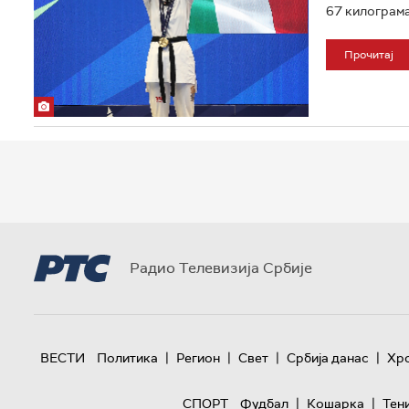
67 килограма
Прочитај
Радио Телевизија Србије
|
|
|
|
ВЕСТИ
Политика
Регион
Свет
Србија данас
Хр
|
|
СПОРТ
Фудбал
Кошарка
Тен