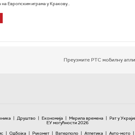
 на Европским играма у Кракову...
Преузмите РТС мобилну апли
|
|
|
|
оника
Друштво
Економија
Мерила времена
Рат у Украји
ЕУ могућности 2026
|
|
|
|
|
|
ис
Одбојка
Рукомет
Ватерполо
Атлетика
Ауто-мото