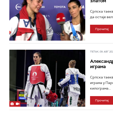
златом
Српска таек
да остаје вел
Прочитај
ПЕТАК, 09. АВГ 202
Александр
играма
Српска таек
играма у Пар
килограма...
Прочитај