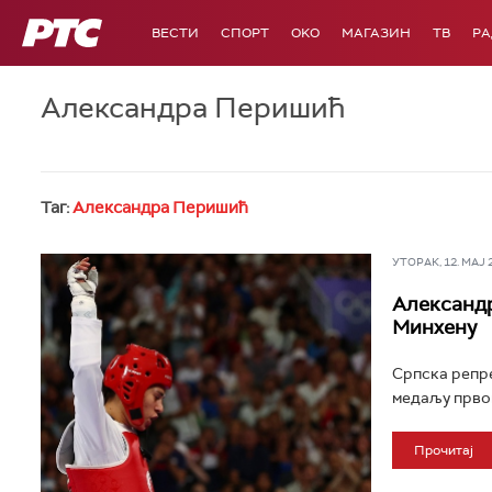
РТС
ВЕСТИ
СПОРТ
OKO
МАГАЗИН
ТВ
Р
Александра Перишић
Таг:
Александра Перишић
УТОРАК, 12. МАЈ 20
Александр
Минхену
Српска репре
медаљу првог
Прочитај