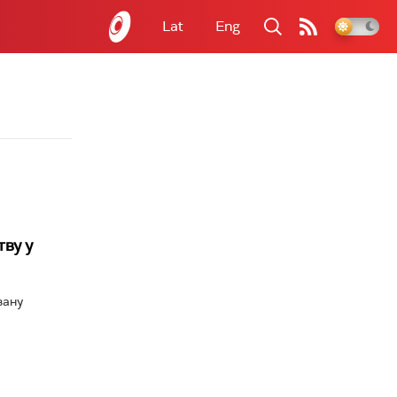
Lat
Eng
ву у
зану