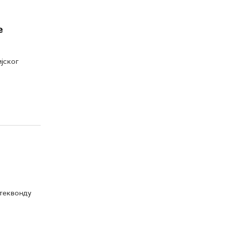
е
јског
 теквонду