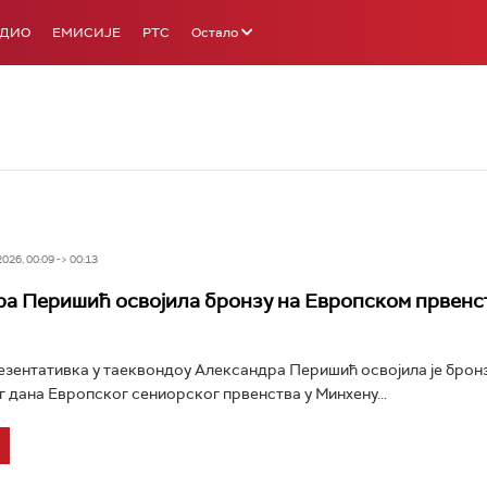
АДИО
ЕМИСИЈЕ
РТС
Остало
26, 00:09 -> 00:13
а Перишић освојила бронзу на Европском првенст
зентативка у таеквондоу Александра Перишић освојила је брон
 дана Европског сениорског првенства у Минхену...