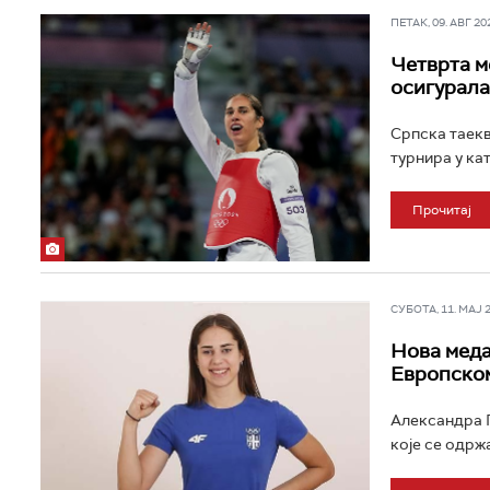
ПЕТАК, 09. АВГ 202
Четврта м
осигурала
Српска таек
турнира у кат
Прочитај
СУБОТА, 11. МАЈ 20
Нова меда
Европском
Александра П
које се одржа