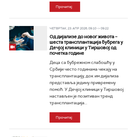
Прочитај
ЧЕТВРТАК, 23. АПР 2026, 09:10 -> 09:22
Од дијализе до новог живота –
шеста трансплантација бубрега у
Дечјој клиници у Тиршовој од
почетка године
Деца са бубрежном слабошћу у
Србији често годинама чекају на
трансплантацију, док им дијализа
представља једину привремену
помоћ. У Дечјој клиници у Тиршовој
настављен је позитиван тренд
трансплантација...
Прочитај