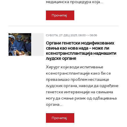
медицинска процедура која...
Прочитај
СУБОТА, 27. ДЕЦ 2025, 08:00 -> 08:06
Органи генетски модификованих
свиња као нова нада – може ли
ксенотрансплантација надмашити
људске органе
Хирург који води испитивање
ксенотрансплантације како би се
превазишао проблем несташице
људских органа, наводи да одређене
генетске интервенције на свињама
могу да смање ризик од одбацивања
органа...
Прочитај