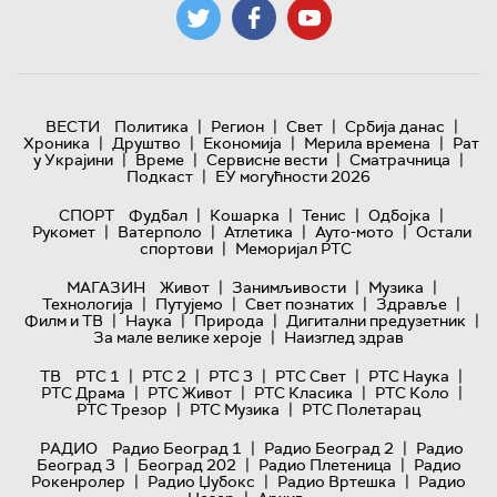
|
|
|
|
ВЕСТИ
Политика
Регион
Свет
Србија данас
|
|
|
|
Хроника
Друштво
Економија
Мерила времена
Рат
|
|
|
|
у Украјини
Време
Сервисне вести
Сматрачница
|
Подкаст
ЕУ могућности 2026
|
|
|
|
СПОРТ
Фудбал
Кошарка
Тенис
Одбојка
|
|
|
|
Рукомет
Ватерполо
Атлетика
Ауто-мото
Остали
|
спортови
Меморијал РТС
|
|
|
МАГАЗИН
Живот
Занимљивости
Музика
|
|
|
|
Технологијa
Путујемо
Свет познатих
Здравље
|
|
|
|
Филм и ТВ
Наука
Природа
Дигитални предузетник
|
За мале велике хероје
Наизглед здрав
|
|
|
|
|
ТВ
РТС 1
РТС 2
РТС 3
РТС Свет
РТС Наука
|
|
|
|
РТС Драма
РТС Живот
РТС Класика
РТС Коло
|
|
РТС Трезор
РТС Музика
РТС Полетарац
|
|
РАДИО
Радио Београд 1
Радио Београд 2
Радио
|
|
|
Београд 3
Београд 202
Радио Плетеница
Радио
|
|
|
Рокенролер
Радио Џубокс
Радио Вртешка
Радио