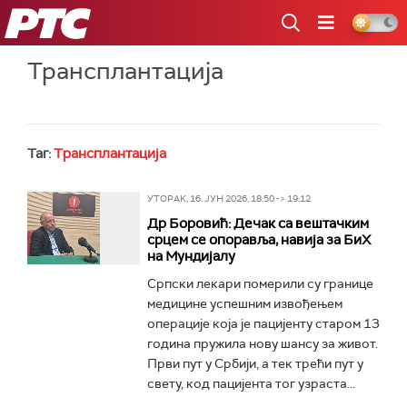
РТС
Трансплантација
Таг:
Трансплантација
УТОРАК, 16. ЈУН 2026, 18:50 -> 19:12
Др Боровић: Дечак са вештачким
срцем се опоравља, навија за БиХ
на Мундијалу
Српски лекари померили су границе
медицине успешним извођењем
операције која је пацијенту старом 13
година пружила нову шансу за живот.
Први пут у Србији, а тек трећи пут у
свету, код пацијента тог узраста...