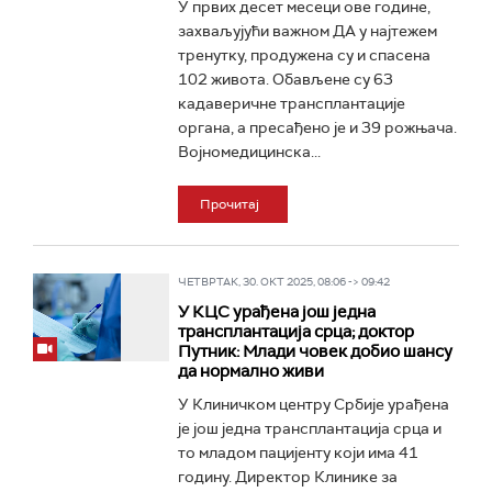
У првих десет месеци ове године,
захваљујући важном ДА у најтежем
тренутку, продужена су и спасена
102 живота. Обављене су 63
кадаверичне трансплантације
органа, а пресађено је и 39 рожњача.
Војномедицинска...
Прочитај
ЧЕТВРТАК, 30. ОКТ 2025, 08:06 -> 09:42
У КЦС урађена још једна
трансплантација срца; доктор
Путник: Млади човек добио шансу
да нормално живи
У Клиничком центру Србије урађена
је још једна трансплантација срца и
то младом пацијенту који има 41
годину. Директор Клинике за