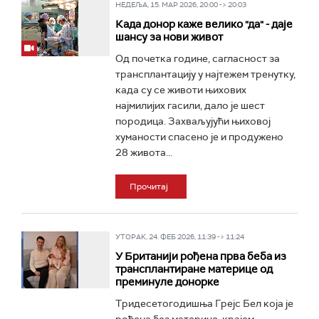
НЕДЕЉА, 15. МАР 2026, 20:00 -> 20:03
Када донор каже велико "да" - даје
шансу за нови живот
Од почетка године, сагласност за
трансплантацију у најтежем тренутку,
када су се животи њихових
најмилијих гасили, дало је шест
породица. Захваљујући њиховој
хуманости спасено је и продужено
28 живота...
Прочитај
УТОРАК, 24. ФЕБ 2026, 11:39 -> 11:24
У Британији рођена прва беба из
трансплантиране материце од
преминуле донорке
Тридесетогодишња Грејс Бел која је