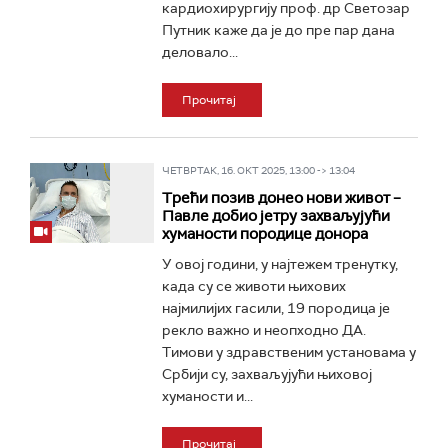
кардиохирургију проф. др Светозар
Путник каже да је до пре пар дана
деловало...
Прочитај
ЧЕТВРТАК, 16. ОКТ 2025, 13:00 -> 13:04
Трећи позив донео нови живот –
Павле добио јетру захваљујући
хуманости породице донора
У овој години, у најтежем тренутку,
када су се животи њихових
најмилијих гасили, 19 породица је
рекло важно и неопходно ДА.
Тимови у здравственим установама у
Србији су, захваљујући њиховој
хуманости и...
Прочитај