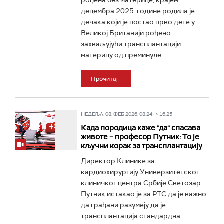
рођена без материце, крајем
децембра 2025. године родила је
дечака који је постао прво дете у
Великој Британији рођено
захваљујући трансплантацији
материцу од преминуле...
Прочитај
НЕДЕЉА, 08. ФЕБ 2026, 08:24 -> 16:25
Када породица каже "да" спасава
животе – професор Путник: То је
кључни корак за трансплантацију
Директор Клинике за
кардиохирургију Универзитетског
клиничког центра Србије Светозар
Путник истакао је за РТС да је важно
да грађани разумеју да је
трансплантација стандардна