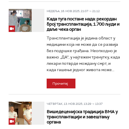
НЕДЕЉА, 16. НОВ 2025, 21:07 -> 21:12
Када туга постане нада: рекордан
број трансплантација, 1.700 људи и
даље чека орган
Трансплантација је једина област у
медицини која не може да се развија
без подршке грађана. Неопходно је
важно „ДА“, у најтежем тренутку, када
лекари потврде мождану смрт, и
када гашење једног живота може...
Прочитај
ЧЕТВРТАК, 13. НОВ 2025, 13:29 -> 13:37
Вишедеценијска традиција ВМА у
трансплантацији и завештању
органа