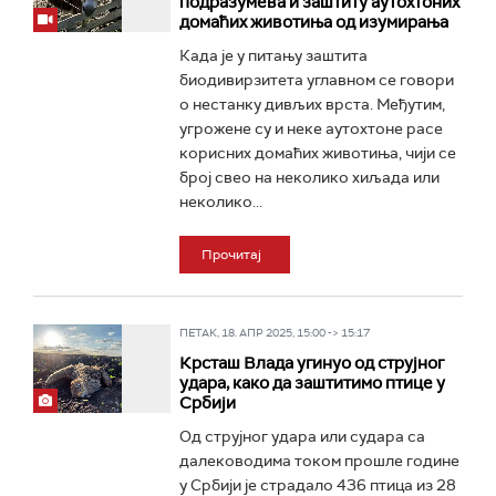
подразумева и заштиту аутохтоних
домаћих животиња од изумирања
Када је у питању заштита
биодивирзитета углавном се говори
о нестанку дивљих врста. Међутим,
угрожене су и неке аутохтоне расе
корисних домаћих животиња, чији се
број свео на неколико хиљада или
неколико...
Прочитај
ПЕТАК, 18. АПР 2025, 15:00 -> 15:17
Крсташ Влада угинуо од струјног
удара, како да заштитимо птице у
Србији
Oд струјног удара или судара са
далеководима током прошле године
у Србији је страдало 436 птица из 28