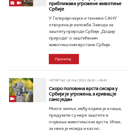
приближава угрожене животиње
Србије
У Галерији науке и технике САНУ
отворена је изложба Завода за
заштиту природе Србије „Додир
природе" о заштићеним
животињским врстама Србије...
Прочитај
ЧЕТВРТАК, 18. МАЈ 2023, 08:30 -> 08:45
Скоро половина врста сисара у
Србији је угрожена, а кривац је
само један
Многе земље, међу којима је и наша,
предузеле су мере заштите и
очувања животињских врста. Ипак,
за неке је можда и касно...