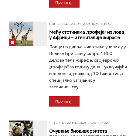
Прочитај
ПОНЕДЕЉАК, 23. ЈУН 2025, 10:50 -> 10:52
Међу стотинама „трофеја“ из лова
у Африци – и гениталије жирафа
Ловци на дивље животиње унели су у
Велику Британију скоро 1.800
делова тела жирафе, својеврсних
„трофеја“ за годину дана – укључујући
и делове од више од 100 животиња
специјално узгајаних у
заточеништву...
Прочитај
ЧЕТВРТАК, 22. МАЈ 2025, 14:28 -> 14:32
Очување биодиверзитета