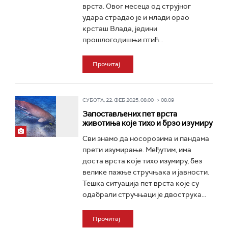
врста. Овог месеца од струјног
удара страдао је и млади орао
крсташ Влада, једини
прошлогодишњи птић...
Прочитај
СУБОТА, 22. ФЕБ 2025, 08:00 -> 08:09
Запостављених пет врста
животиња које тихо и брзо изумиру
Сви знамо да носорозима и пандама
прети изумирање. Међутим, има
доста врста које тихо изумиру, без
велике пажње стручњака и јавности.
Тешка ситуација пет врста које су
одабрали стручњаци је двострука...
Прочитај