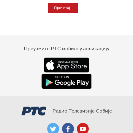
Прочитај
Преузмите РТС мобилну апликацију
Радио Телевизија Србије