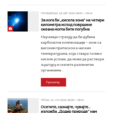
ПОНЕДЕЉАК, 19. АВГ 2024, 09:00 -> 09:14
За кога би „кисела зона“ на четири
километра испод површине
океана могла бити погубна
Научници страхују да би дубина
карбонатне компензације – зоне са
високим притиском а ниским
температурама, која ствара толико
киселе услове, да може да раствори
љуштуру и скелете различитих
организама...
Прочитај
ПЕТАК, 14. ЈУН 2024, 08:39 -> 08:41
Осетите, сазнајте, чувајте...
изложба „Додир природе“ нам