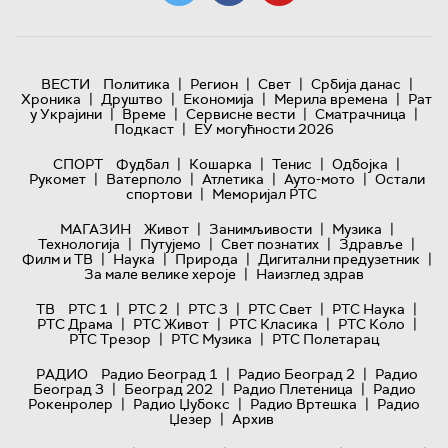
|
|
|
|
ВЕСТИ
Политика
Регион
Свет
Србија данас
|
|
|
|
Хроника
Друштво
Економија
Мерила времена
Рат
|
|
|
|
у Украјини
Време
Сервисне вести
Сматрачница
|
Подкаст
ЕУ могућности 2026
|
|
|
|
СПОРТ
Фудбал
Кошарка
Тенис
Одбојка
|
|
|
|
Рукомет
Ватерполо
Атлетика
Ауто-мото
Остали
|
спортови
Меморијал РТС
|
|
|
МАГАЗИН
Живот
Занимљивости
Музика
|
|
|
|
Технологијa
Путујемо
Свет познатих
Здравље
|
|
|
|
Филм и ТВ
Наука
Природа
Дигитални предузетник
|
За мале велике хероје
Наизглед здрав
|
|
|
|
|
ТВ
РТС 1
РТС 2
РТС 3
РТС Свет
РТС Наука
|
|
|
|
РТС Драма
РТС Живот
РТС Класика
РТС Коло
|
|
РТС Трезор
РТС Музика
РТС Полетарац
|
|
РАДИО
Радио Београд 1
Радио Београд 2
Радио
|
|
|
Београд 3
Београд 202
Радио Плетеница
Радио
|
|
|
Рокенролер
Радио Џубокс
Радио Вртешка
Радио
|
Џезер
Архив