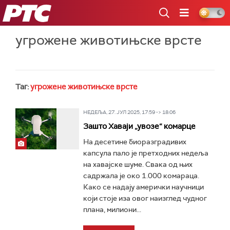
РТС
угрожене животињске врсте
Таг:
угрожене животињске врсте
НЕДЕЉА, 27. ЈУЛ 2025, 17:59 -> 18:06
Зашто Хаваји „увозе“ комарце
На десетине биоразградивих
капсула пало је претходних недеља
на хавајске шуме. Свака од њих
садржала је око 1.000 комараца.
Како се надају амерички научници
који стоје иза овог наизглед чудног
плана, милиони...