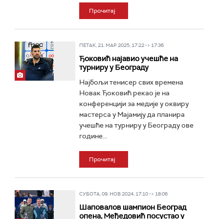
Прочитај
ПЕТАК, 21. МАР 2025, 17:22 -> 17:36
Ђоковић најавио учешће на
турниру у Београду
Најбољи тенисер свих времена
Новак Ђоковић рекао је на
конференцији за медије у оквиру
мастерса у Мајамију да планира
учешће на турниру у Београду ове
године...
Прочитај
СУБОТА, 09. НОВ 2024, 17:10 -> 18:06
Шаповалов шампион Београд
опена, Међедовић посустао у