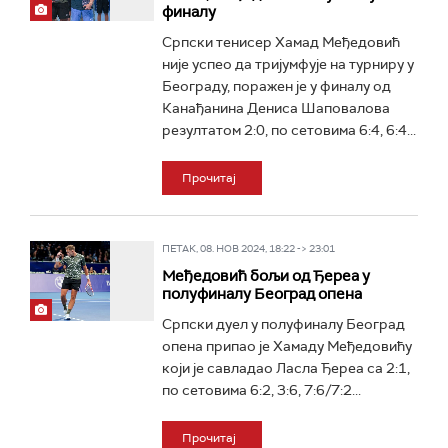
финалу
Српски тенисер Хамад Међедовић
није успео да тријумфује на турниру у
Београду, поражен је у финалу од
Канађанина Дениса Шаповалова
резултатом 2:0, по сетовима 6:4, 6:4...
Прочитај
ПЕТАК, 08. НОВ 2024, 18:22 -> 23:01
Међедовић бољи од Ђереа у
полуфиналу Београд опена
Српски дуел у полуфиналу Београд
опена припао је Хамаду Међедовићу
који је савладао Ласла Ђереа са 2:1,
по сетовима 6:2, 3:6, 7:6/7:2...
Прочитај