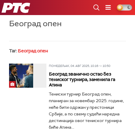
РТС
Београд опен
Таг:
Београд опен
ПОНЕДЕЉАК, 04. АВГ 2025, 10:16 -> 10:50
Београд званично остао без
тениског турнира, заменила га
Атина
Тениски турнир Београд опен,
планиран за новембар 2025. године,
неће бити одржан у престоници
Србије, а по свему судећи наредна
дестинација овог тениског турнира
биће Атина...