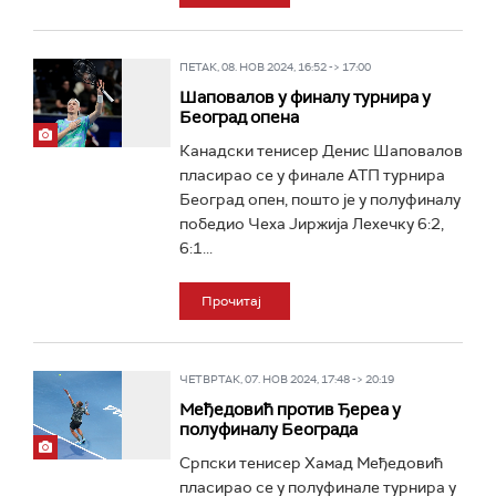
ПЕТАК, 08. НОВ 2024, 16:52 -> 17:00
Шаповалов у финалу турнира у
Београд опена
Канадски тенисер Денис Шаповалов
пласирао се у финале АТП турнира
Београд опен, пошто је у полуфиналу
победио Чеха Јиржија Лехечку 6:2,
6:1...
Прочитај
ЧЕТВРТАК, 07. НОВ 2024, 17:48 -> 20:19
Међедовић против Ђереа у
полуфиналу Београда
Српски тенисер Хамад Међедовић
пласирао се у полуфинале турнира у