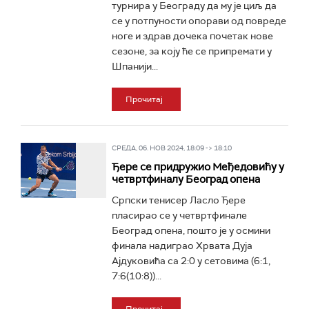
турнира у Београду да му је циљ да
се у потпуности опорави од повреде
ноге и здрав дочека почетак нове
сезоне, за коју ће се припремати у
Шпанији...
Прочитај
СРЕДА, 06. НОВ 2024, 18:09 -> 18:10
Ђере се придружио Међедовићу у
четвртфиналу Београд опена
Српски тенисер Ласло Ђере
пласирао се у четвртфинале
Београд опена, пошто је у осмини
финала надиграо Хрвата Дуја
Ајдуковића са 2:0 у сетовима (6:1,
7:6(10:8))...