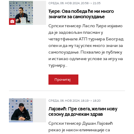
СРЕДА, 06. НОВ 2024, 20:58 -> 21:05
Ђере: Ова победа ће ми много
значити за самопоуздање
Српски тенисер Ласло Ђере изјавио
да је задовољан пласман у
четвртфинале АТП турнира Београд
опен и да му тај успех много значи за
самопоуздање. Похвалио је публику
и истакао одличне услове за игру на
турниру...
Прочитај
СРЕДА, 06. НОВ 2024, 18:19 -> 18:20
Лајовић: Пре свега, желим нову
сезону да дочекам здрав
Српски тенисер Душан Лајовић
рекао је након елиминације са