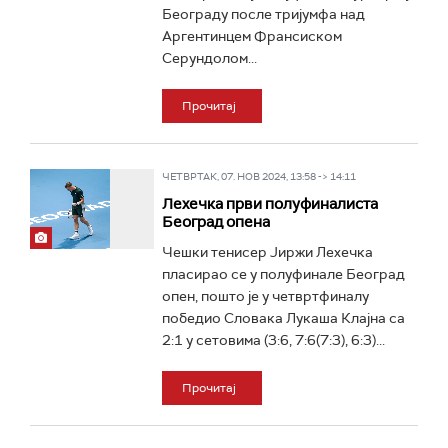
Београду после тријумфа над
Аргентинцем Франсиском
Серундолом...
Прочитај
ЧЕТВРТАК, 07. НОВ 2024, 13:58 -> 14:11
Лехечка први полуфиналиста
Београд опена
Чешки тенисер Јиржи Лехечка
пласирао се у полуфинале Београд
опен, пошто је у четвртфиналу
победио Словака Лукаша Клајна са
2:1 у сетовима (3:6, 7:6(7:3), 6:3)...
Прочитај