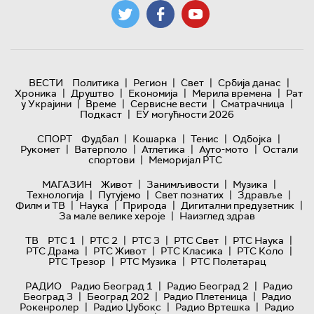
|
|
|
|
ВЕСТИ
Политика
Регион
Свет
Србија данас
|
|
|
|
Хроника
Друштво
Економија
Мерила времена
Рат
|
|
|
|
у Украјини
Време
Сервисне вести
Сматрачница
|
Подкаст
ЕУ могућности 2026
|
|
|
|
СПОРТ
Фудбал
Кошарка
Тенис
Одбојка
|
|
|
|
Рукомет
Ватерполо
Атлетика
Ауто-мото
Остали
|
спортови
Меморијал РТС
|
|
|
МАГАЗИН
Живот
Занимљивости
Музика
|
|
|
|
Технологијa
Путујемо
Свет познатих
Здравље
|
|
|
|
Филм и ТВ
Наука
Природа
Дигитални предузетник
|
За мале велике хероје
Наизглед здрав
|
|
|
|
|
ТВ
РТС 1
РТС 2
РТС 3
РТС Свет
РТС Наука
|
|
|
|
РТС Драма
РТС Живот
РТС Класика
РТС Коло
|
|
РТС Трезор
РТС Музика
РТС Полетарац
|
|
РАДИО
Радио Београд 1
Радио Београд 2
Радио
|
|
|
Београд 3
Београд 202
Радио Плетеница
Радио
|
|
|
Рокенролер
Радио Џубокс
Радио Вртешка
Радио