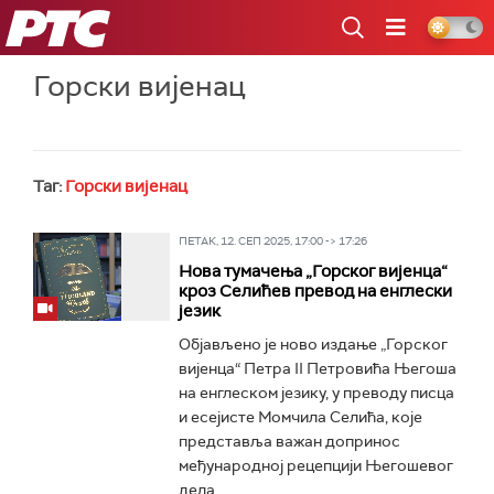
РТС
Горски вијенац
Таг:
Горски вијенац
ПЕТАК, 12. СЕП 2025, 17:00 -> 17:26
Нова тумачења „Горског вијенца“
кроз Селићев превод на енглески
језик
Објављено је ново издање „Горског
вијенца“ Петра II Петровића Његоша
на енглеском језику, у преводу писца
и есејисте Момчила Селића, које
представља важан допринос
међународној рецепцији Његошевог
дела...