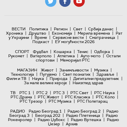
|
|
|
|
ВЕСТИ
Политика
Регион
Свет
Србија данас
|
|
|
|
Хроника
Друштво
Економија
Мерила времена
Рат
|
|
|
|
у Украјини
Време
Сервисне вести
Сматрачница
|
Подкаст
ЕУ могућности 2026
|
|
|
|
СПОРТ
Фудбал
Кошарка
Тенис
Одбојка
|
|
|
|
Рукомет
Ватерполо
Атлетика
Ауто-мото
Остали
|
спортови
Меморијал РТС
|
|
|
МАГАЗИН
Живот
Занимљивости
Музика
|
|
|
|
Технологијa
Путујемо
Свет познатих
Здравље
|
|
|
|
Филм и ТВ
Наука
Природа
Дигитални предузетник
|
За мале велике хероје
Наизглед здрав
|
|
|
|
|
ТВ
РТС 1
РТС 2
РТС 3
РТС Свет
РТС Наука
|
|
|
|
РТС Драма
РТС Живот
РТС Класика
РТС Коло
|
|
РТС Трезор
РТС Музика
РТС Полетарац
|
|
РАДИО
Радио Београд 1
Радио Београд 2
Радио
|
|
|
Београд 3
Београд 202
Радио Плетеница
Радио
|
|
|
Рокенролер
Радио Џубокс
Радио Вртешка
Радио
|
Џезер
Архив