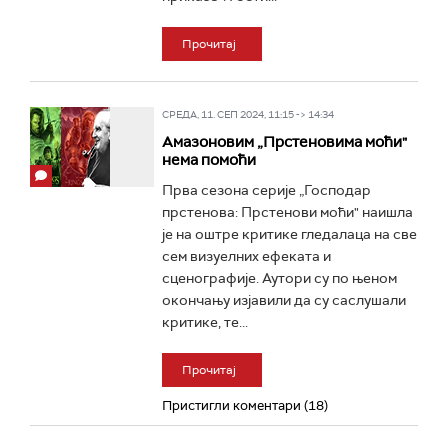
Прочитај
СРЕДА, 11. СЕП 2024, 11:15 -> 14:34
Амазоновим „Прстеновима моћи"
нема помоћи
Прва сезона серије „Господар
прстенова: Прстенови моћи" наишла
је на оштре критике гледалаца на све
сем визуелних ефеката и
сценографије. Аутори су по њеном
окончању изјавили да су саслушали
критике, те...
Прочитај
Пристигли коментари (18)