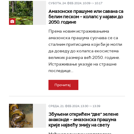
СУБОТА, 24. ФЕБ 2024, 10:09 -> 10:17
Амазонске прашуме или савана са
белим песком – колапс у најави до
2050. године
Према новим истраживањима
амазонска прашума суочава се са
сталним притисцима који би је могли
да доведу до колапса екосистема
великих размера већ 2050. године.
Истраживање указује на страшне
последице...
Прочитај
СРЕДА, 21. ФЕБ 2024, 13:30 -> 13:39
Збуњени открићем "две" зелене
анаконде – амазонска прашума
крије највећу змију на свету