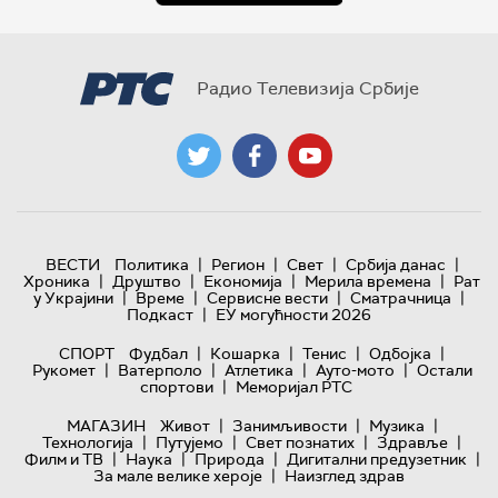
Радио Телевизија Србије
|
|
|
|
ВЕСТИ
Политика
Регион
Свет
Србија данас
|
|
|
|
Хроника
Друштво
Економија
Мерила времена
Рат
|
|
|
|
у Украјини
Време
Сервисне вести
Сматрачница
|
Подкаст
ЕУ могућности 2026
|
|
|
|
СПОРТ
Фудбал
Кошарка
Тенис
Одбојка
|
|
|
|
Рукомет
Ватерполо
Атлетика
Ауто-мото
Остали
|
спортови
Меморијал РТС
|
|
|
МАГАЗИН
Живот
Занимљивости
Музика
|
|
|
|
Технологијa
Путујемо
Свет познатих
Здравље
|
|
|
|
Филм и ТВ
Наука
Природа
Дигитални предузетник
|
За мале велике хероје
Наизглед здрав