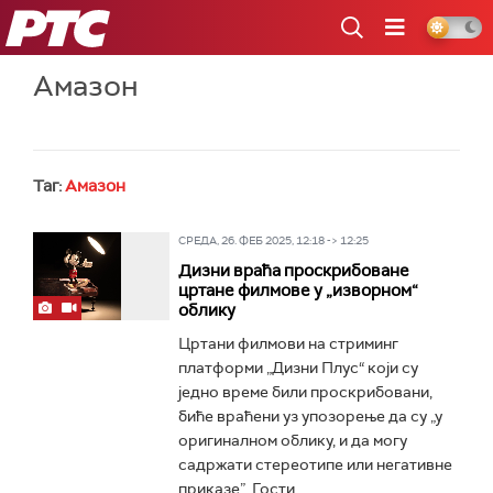
РТС
Амазон
Таг:
Амазон
СРЕДА, 26. ФЕБ 2025, 12:18 -> 12:25
Дизни враћа проскрибоване
цртане филмове у „изворном“
облику
Цртани филмови на стриминг
платформи „Дизни Плус“ који су
једно време били проскрибовани,
биће враћени уз упозорење да су „у
оригиналном облику, и да могу
садржати стереотипе или негативне
приказе”. Гости...