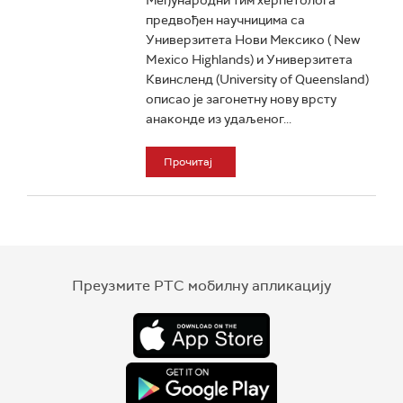
Међународни тим херпетолога
предвођен научницима са
Универзитета Нови Мексико ( New
Mexico Highlands) и Универзитета
Квинсленд (University of Queensland)
описао је загонетну нову врсту
анаконде из удаљеног...
Прочитај
Преузмите РТС мобилну апликацију