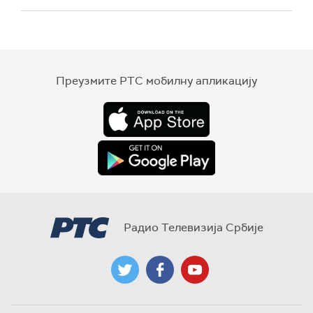
Преузмите РТС мобилну апликацију
Радио Телевизија Србије