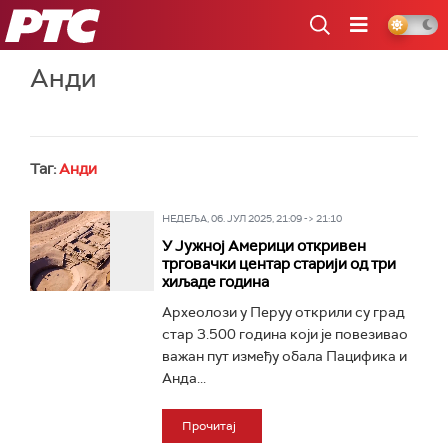
РТС
Анди
Таг:
Анди
НЕДЕЉА, 06. ЈУЛ 2025, 21:09 -> 21:10
У Јужној Америци откривен
трговачки центар старији од три
хиљаде година
Археолози у Перуу открили су град
стар 3.500 година који је повезивао
важан пут између обала Пацифика и
Анда...
Прочитај