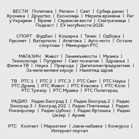
|
|
|
|
ВЕСТИ
Политика
Регион
Свет
Србија данас
|
|
|
|
Хроника
Друштво
Економија
Мерила времена
Рат
|
|
|
|
у Украјини
Време
Сервисне вести
Сматрачница
|
Подкаст
ЕУ могућности 2026
|
|
|
|
СПОРТ
Фудбал
Кошарка
Тенис
Одбојка
|
|
|
|
Рукомет
Ватерполо
Атлетика
Ауто-мото
Остали
|
спортови
Меморијал РТС
|
|
|
МАГАЗИН
Живот
Занимљивости
Музика
|
|
|
|
Технологијa
Путујемо
Свет познатих
Здравље
|
|
|
|
Филм и ТВ
Наука
Природа
Дигитални предузетник
|
За мале велике хероје
Наизглед здрав
|
|
|
|
|
ТВ
РТС 1
РТС 2
РТС 3
РТС Свет
РТС Наука
|
|
|
|
РТС Драма
РТС Живот
РТС Класика
РТС Коло
|
|
РТС Трезор
РТС Музика
РТС Полетарац
|
|
РАДИО
Радио Београд 1
Радио Београд 2
Радио
|
|
|
Београд 3
Београд 202
Радио Плетеница
Радио
|
|
|
Рокенролер
Радио Џубокс
Радио Вртешка
Радио
|
Џезер
Архив
|
|
|
|
РТС
Контакт
Маркетинг
Јавне набавке
Конкурси
Интернет портал