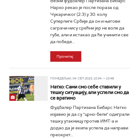
Везни фудбалер Партизана Бибарс
Нархо рекао је после пораза од
Чукаричког (2:3) у 30. колу
Суперлиге Србије да он и његови
саграчи нису срећни јер не воле да
губе, али и истакао да ће учинити све
да победе...
Прочитај
ПОНЕДЕЉАК, 04. СЕП 2023, 10:34 -> 10:48
Натхо: Сами смо себе ставили у
тешку ситуацију, али успели смо да
се вратимо
Фудбалер Партизана Бибарс Натхо
изјавио је да су "црно-бели" одиграли
тешку утакмицу против ИМТ-а и
додао да је екипа успела да направи
преокрет...