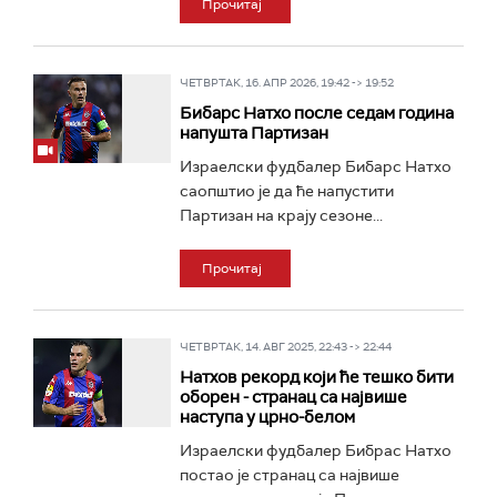
Прочитај
ЧЕТВРТАК, 16. АПР 2026, 19:42 -> 19:52
Бибарс Натхо после седам година
напушта Партизан
Израелски фудбалер Бибарс Натхо
саопштио је да ће напустити
Партизан на крају сезоне...
Прочитај
ЧЕТВРТАК, 14. АВГ 2025, 22:43 -> 22:44
Натхов рекорд који ће тешко бити
оборен - странац са највише
наступа у црно-белом
Израелски фудбалер Бибрас Натхо
постао је странац са највише