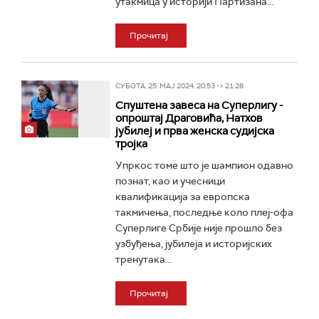
утакмица у историји Партизана...
Прочитај
СУБОТА, 25. МАЈ 2024, 20:53 -> 21:28
Спуштена завеса на Суперлигу -
опроштај Драговића, Натхов
јубилеј и прва женска судијска
тројка
Упркос томе што је шампион одавно
познат, као и учесници
квалификација за европска
такмичења, последње коло плеј-офа
Суперлиге Србије није прошло без
узбуђења, јубилеја и историјских
тренутака...
Прочитај