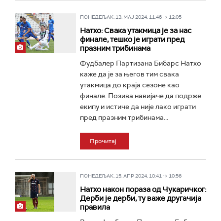
ПОНЕДЕЉАК, 13. МАЈ 2024, 11:46 -> 12:05
Натхо: Свака утакмица је за нас
финале, тешко је играти пред
празним трибинама
Фудбалер Партизана Бибарс Натхо
каже да је за његов тим свака
утакмица до краја сезоне као
финале. Позива навијаче да подрже
екипу и истиче да није лако играти
пред празним трибинама...
Прочитај
ПОНЕДЕЉАК, 15. АПР 2024, 10:41 -> 10:56
Натхо након пораза од Чукаричког:
Дерби је дерби, ту важе другачија
правила