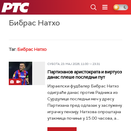
РТС
Бибрас Натхо
Таг:
Бибрас Натхо
СУБОТА, 23. МАЈ 2026, 11:00 -> 23:31
Партизанов аристократа и виртуоз
данас плеше последњи пут
Израелски фудбалер Бибрас Натхо
одиграће данас против Радника из
Сурдулице последњи меч у дресу
Партизана пред одлазак у заслужену
играчку пензију. Натхова опроштајна
утакмица почиње у 15.00 часова, а...