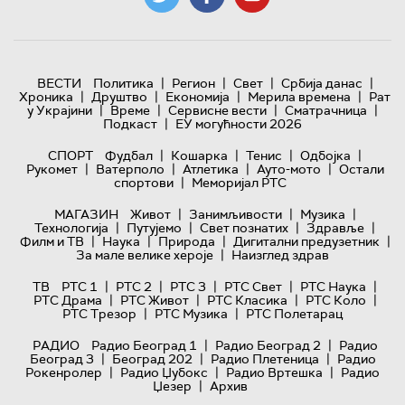
|
|
|
|
ВЕСТИ
Политика
Регион
Свет
Србија данас
|
|
|
|
Хроника
Друштво
Економија
Мерила времена
Рат
|
|
|
|
у Украјини
Време
Сервисне вести
Сматрачница
|
Подкаст
ЕУ могућности 2026
|
|
|
|
СПОРТ
Фудбал
Кошарка
Тенис
Одбојка
|
|
|
|
Рукомет
Ватерполо
Атлетика
Ауто-мото
Остали
|
спортови
Меморијал РТС
|
|
|
МАГАЗИН
Живот
Занимљивости
Музика
|
|
|
|
Технологијa
Путујемо
Свет познатих
Здравље
|
|
|
|
Филм и ТВ
Наука
Природа
Дигитални предузетник
|
За мале велике хероје
Наизглед здрав
|
|
|
|
|
ТВ
РТС 1
РТС 2
РТС 3
РТС Свет
РТС Наука
|
|
|
|
РТС Драма
РТС Живот
РТС Класика
РТС Коло
|
|
РТС Трезор
РТС Музика
РТС Полетарац
|
|
РАДИО
Радио Београд 1
Радио Београд 2
Радио
|
|
|
Београд 3
Београд 202
Радио Плетеница
Радио
|
|
|
Рокенролер
Радио Џубокс
Радио Вртешка
Радио
|
Џезер
Архив