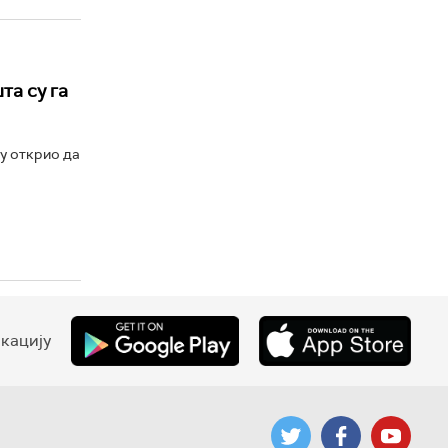
та су га
у открио да
кацију