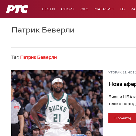
РТС
ВЕСТИ
СПОРТ
OKO
МАГАЗИН
ТВ
Р
Патрик Беверли
Таг:
Патрик Беверли
УТОРАК, 18. НОВ 20
Нова афер
Бивши НБА ко
тешко породи
Прочитај