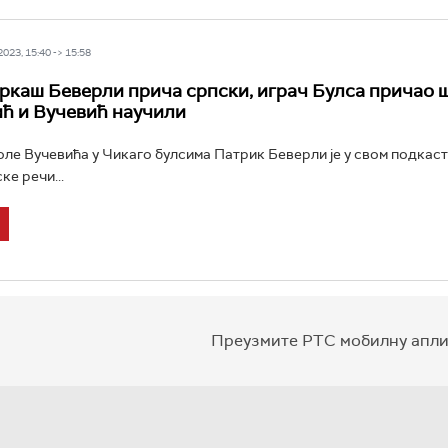
23, 15:40 -> 15:58
каш Беверли прича српски, играч Булса причао ш
ћ и Вучевић научили
ле Вучевића у Чикаго булсима Патрик Беверли је у свом подкаст
ке речи...
Преузмите РТС мобилну апли