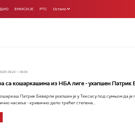
АДИО
ЕМИСИЈЕ
РТС
Остало
25, 09:23 -> 09:33
а са кошаркашима из НБА лиге - ухапшен Патрик 
шаркаш Патрик Беверли ухапшен је у Тексасу под сумњом да је
чно насиље - кривично дело трећег степена...