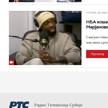
УТОРАК, 28. МАР 20
НБА кошар
Марјанови
Саиграч Нико
зна неке српс
Прочитај
Радио Телевизија Србије