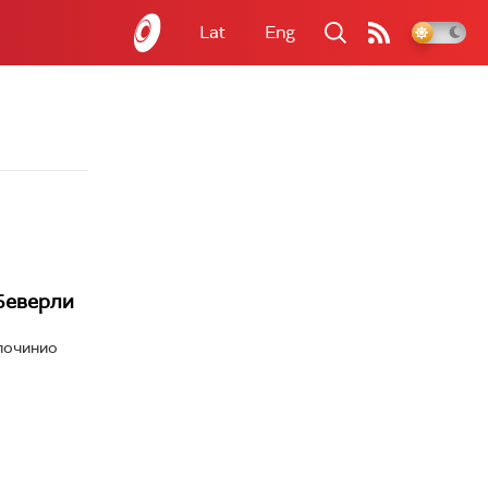
Lat
Eng
Беверли
 починио