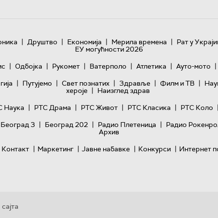
|
|
|
|
оника
Друштво
Економија
Мерила времена
Рат у Украји
ЕУ могућности 2026
|
|
|
|
|
|
ис
Одбојка
Рукомет
Ватерполо
Атлетика
Ауто-мото
|
|
|
|
|
гијa
Путујемо
Свет познатих
Здравље
Филм и ТВ
Нау
|
хероје
Наизглед здрав
|
|
|
|
С Наука
РТС Драма
РТС Живот
РТС Класика
РТС Коло
|
|
|
 Београд 3
Београд 202
Радио Плетеница
Радио Рокенро
Архив
|
|
|
|
Контакт
Маркетинг
Јавне набавке
Конкурси
Интернет п
 сајта