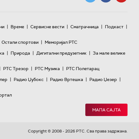
|
|
|
|
|
ни
Време
Сервисне вести
Сматрачница
Подкаст
|
Остали спортови
Меморијал РТС
|
|
|
ка
Природа
Дигитални предузетник
За мале велике
|
|
|
РТС Трезор
РТС Музика
РТС Полетарац
|
|
|
|
лер
Радио Џубокс
Радио Вртешка
Радио Џезер
ортал
МАПА САЈТА
Copyright © 2008 - 2026 РТС. Сва права задржана.