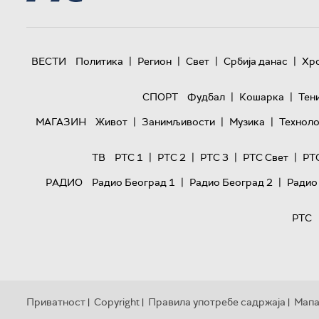
|
|
|
|
ВЕСТИ
Политика
Регион
Свет
Србија данас
Хр
|
|
СПОРТ
Фудбал
Кошарка
Тен
|
|
|
МАГАЗИН
Живот
Занимљивости
Музика
Техноло
|
|
|
|
ТВ
РТС 1
РТС 2
РТС 3
РТС Свет
РТ
|
|
РАДИО
Радио Београд 1
Радио Београд 2
Радио
РТС
Приватност
Copyright
Правила употребе садржаја
Мапа
|
|
|