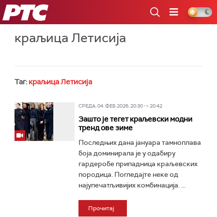
РТС
краљица Летисија
Таг:
краљица Летисија
СРЕДА, 04. ФЕБ 2026, 20:30 -> 20:42
Зашто је тегет краљевски модни
тренд ове зиме
Последњих дана јануара тамноплава
боја доминирала је у одабиру
гардеробе припадница краљевских
породица. Погледајте неке од
најупечатљивијих комбинација. ...
Прочитај