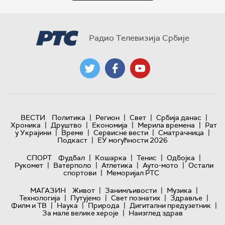
Радио Телевизија Србије
|
|
|
|
ВЕСТИ
Политика
Регион
Свет
Србија данас
|
|
|
|
Хроника
Друштво
Економија
Мерила времена
Рат
|
|
|
|
у Украјини
Време
Сервисне вести
Сматрачница
|
Подкаст
ЕУ могућности 2026
|
|
|
|
СПОРТ
Фудбал
Кошарка
Тенис
Одбојка
|
|
|
|
Рукомет
Ватерполо
Атлетика
Ауто-мото
Остали
|
спортови
Меморијал РТС
|
|
|
МАГАЗИН
Живот
Занимљивости
Музика
|
|
|
|
Технологијa
Путујемо
Свет познатих
Здравље
|
|
|
|
Филм и ТВ
Наука
Природа
Дигитални предузетник
|
За мале велике хероје
Наизглед здрав