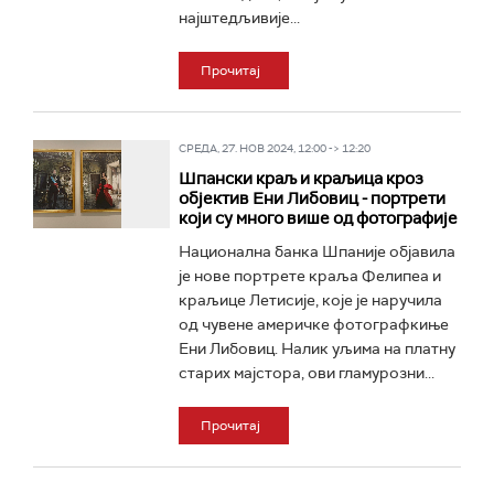
најштедљивије...
Прочитај
СРЕДА, 27. НОВ 2024, 12:00 -> 12:20
Шпански краљ и краљица кроз
објектив Ени Либовиц - портрети
који су много више од фотографије
Национална банка Шпаније објавила
је нове портрете краља Фелипеа и
краљице Летисије, које је наручила
од чувене америчке фотографкиње
Ени Либовиц. Налик уљима на платну
старих мајстора, ови гламурозни...
Прочитај