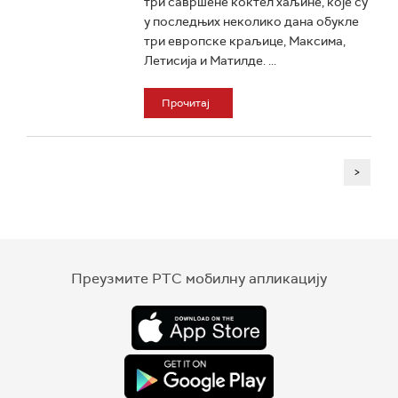
три савршене коктел хаљине, које су
у последњих неколико дана обукле
три европске краљице, Максима,
Летисија и Матилде. ...
Прочитај
>
Преузмите РТС мобилну апликацију