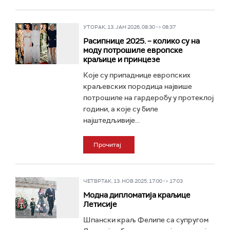
УТОРАК, 13. ЈАН 2026, 08:30 -> 08:37
Расипнице 2025. – колико су на
моду потрошиле европске
краљице и принцезе
Које су припаднице европских
краљевских породица највише
потрошиле на гардеробу у протеклој
години, а које су биле
најштедљивије...
Прочитај
ЧЕТВРТАК, 13. НОВ 2025, 17:00 -> 17:03
Модна дипломатија краљице
Летисије
Шпански краљ Фелипе са супругом