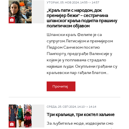
УТОРАК, 05. НОВ 2024, 14:55 -> 14:57
„Краљ пати с народом, док
премијер бежи" – сестричина
шпанског краља подигла прашину
политичком објавом
Шпански краљ Фелипе је са
супругом Летисијом и премијером
Педром Санчезом посетио
Паипорту, предграђе Валенсије у
којем је у поплавама страдало
највише људи. Окупљени грађани су
краљевски пар гађали блатом...
Прочитај
СРЕДА, 25. СЕП 2024, 14:10 -> 14:14
Три краљице, три коктел хаљине
За љубитеље моде, издвојили смо