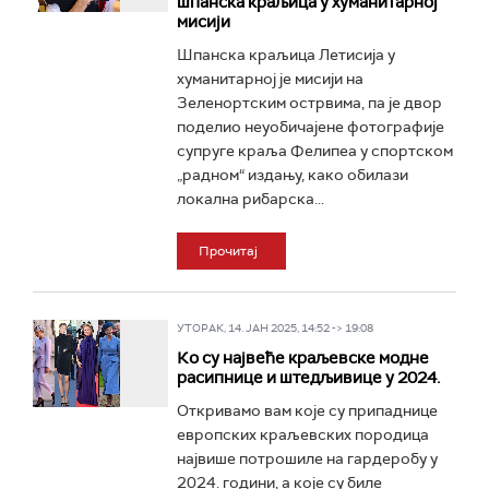
шпанска краљица у хуманитарној
мисији
Шпанска краљица Летисија у
хуманитарној је мисији на
Зеленортским острвима, па је двор
поделио неуобичајене фотографије
супруге краља Фелипеа у спортском
„радном“ издању, како обилази
локална рибарска...
Прочитај
УТОРАК, 14. ЈАН 2025, 14:52 -> 19:08
Ко су највеће краљевске модне
расипнице и штедљивице у 2024.
Откривамо вам које су припаднице
европских краљевских породица
највише потрошиле на гардеробу у
2024. години, а које су биле