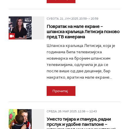
СУБОТА, 21. ЈУН 2025, 20:59 -> 20:59
Повратак на мале екране –
шпанска краљица Летисија поново
пред ТВ камерама
Шпанска краљица Летисија, која је
годинама била телевизијска
новинарка на бројним шпанским
телевизијама, одлучила је да се
после више од две деценије, бар
накратко, врати на мале екране...
Прочитај
СРЕДА, 26. МАР 2025, 12:38 -> 12:43
Уместо тијара и гламура, радни
прслук и удобне панталоне –