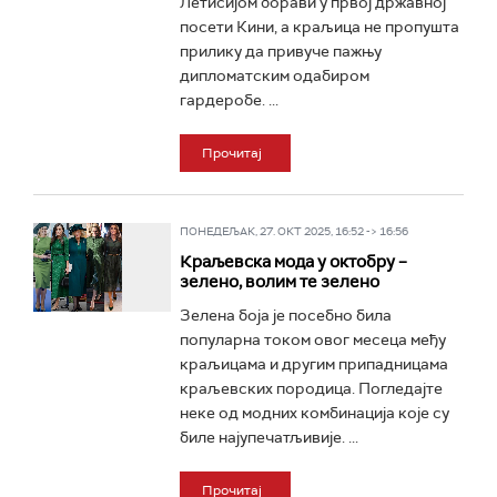
Летисијом борави у првој државној
посети Кини, а краљица не пропушта
прилику да привуче пажњу
дипломатским одабиром
гардеробе. ...
Прочитај
ПОНЕДЕЉАК, 27. ОКТ 2025, 16:52 -> 16:56
Краљевска мода у октобру –
зелено, волим те зелено
Зелена боја је посебно била
популарна током овог месеца међу
краљицама и другим припадницама
краљевских породица. Погледајте
неке од модних комбинација које су
биле најупечатљивије. ...
Прочитај