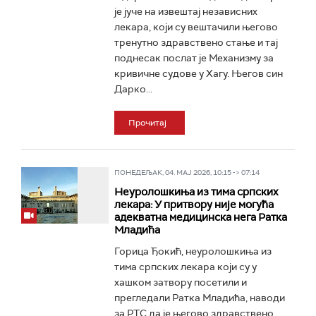
је јуче на извештај независних
лекара, који су вештачили његово
тренутно здравствено стање и тај
поднесак послат је Механизму за
кривичне судове у Хагу. Његов син
Дарко...
Прочитај
ПОНЕДЕЉАК, 04. МАЈ 2026, 10:15 -> 07:14
Неуролошкиња из тима српских
лекара: У притвору није могућа
адекватна медицинска нега Ратка
Младића
Горица Ђокић, неуролошкиња из
тима српских лекара који су у
хашком затвору посетили и
прегледали Ратка Младића, наводи
за РТС да је његово здравствено