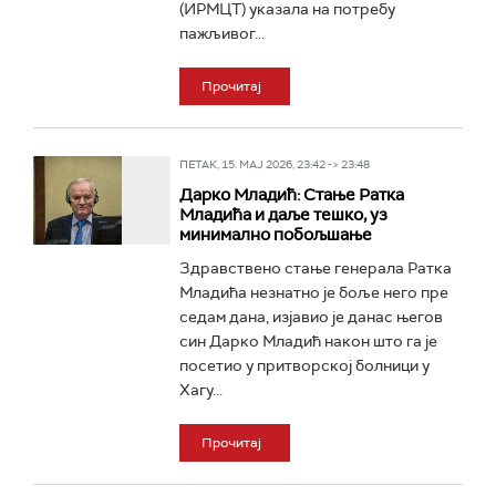
(ИРМЦТ) указала на потребу
пажљивог...
Прочитај
ПЕТАК, 15. МАЈ 2026, 23:42 -> 23:48
Дарко Младић: Стање Ратка
Младића и даље тешко, уз
минимално побољшање
Здравствено стање генерала Ратка
Младића незнатно је боље него пре
седам дана, изјавио је данас његов
син Дарко Младић након што га је
посетио у притворској болници у
Хагу...
Прочитај