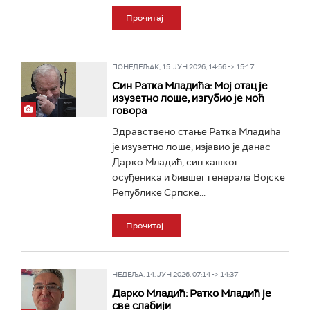
Прочитај
ПОНЕДЕЉАК, 15. ЈУН 2026, 14:56 -> 15:17
Син Ратка Младића: Мој отац је
изузетно лоше, изгубио је моћ
говора
Здравствено стање Ратка Младића
је изузетно лоше, изјавио је данас
Дарко Младић, син хашког
осуђеника и бившег генерала Војске
Републике Српске...
Прочитај
НЕДЕЉА, 14. ЈУН 2026, 07:14 -> 14:37
Дарко Младић: Ратко Младић је
све слабији