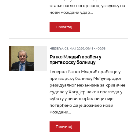
стање нагло погоршано, уз сумњу на
нови мождани удар...
Прочитај
НЕДЕЉА, 03. МАЈ 2026, 06:48 -> 06:53
Ратко Младић враћен у
притворску болницу
Генерал Ратко Младић враћен је у
притворску болницу Међународог
резидуалног механизма за кривичне
судове у Хагу, јер након прегледа у
суботу у цивилној болници није
потврђено да је доживео нови
мождани...
Прочитај