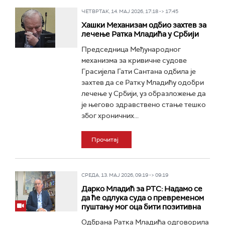
ЧЕТВРТАК, 14. МАЈ 2026, 17:18 -> 17:45
Хашки Механизам одбио захтев за
лечење Ратка Младића у Србији
Председница Међународног
механизма за кривичне судове
Грасијела Гати Сантана одбила је
захтев да се Ратку Младићу одобри
лечење у Србији, уз образложење да
је његово здравствено стање тешко
због хроничних...
Прочитај
СРЕДА, 13. МАЈ 2026, 09:19 -> 09:19
Дарко Младић за РТС: Надамо се
да ће одлука суда о превременом
пуштању мог оца бити позитивна
Одбрана Ратка Младића одговорила