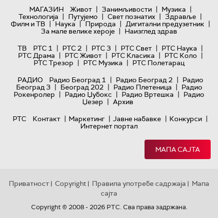
|
|
|
МАГАЗИН
Живот
Занимљивости
Музика
|
|
|
|
Технологијa
Путујемо
Свет познатих
Здравље
|
|
|
|
Филм и ТВ
Наука
Природа
Дигитални предузетник
|
За мале велике хероје
Наизглед здрав
|
|
|
|
|
ТВ
РТС 1
РТС 2
РТС 3
РТС Свет
РТС Наука
|
|
|
|
РТС Драма
РТС Живот
РТС Класика
РТС Коло
|
|
РТС Трезор
РТС Музика
РТС Полетарац
|
|
РАДИО
Радио Београд 1
Радио Београд 2
Радио
|
|
|
Београд 3
Београд 202
Радио Плетеница
Радио
|
|
|
Рокенролер
Радио Џубокс
Радио Вртешка
Радио
|
Џезер
Архив
|
|
|
|
РТС
Контакт
Маркетинг
Јавне набавке
Конкурси
Интернет портал
МАПА САЈТА
Приватност
Copyright
Правила употребе садржаја
Мапа
|
|
|
сајта
Copyright © 2008 - 2026 РТС. Сва права задржана.