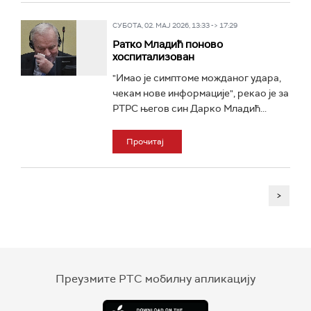
СУБОТА, 02. МАЈ 2026, 13:33 -> 17:29
Ратко Младић поново
хоспитализован
"Имао је симптоме можданог удара,
чекам нове информације", рекао је за
РТРС његов син Дарко Младић...
Прочитај
>
Преузмите РТС мобилну апликацију