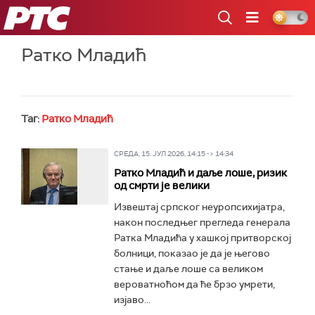
РТС
Ратко Младић
Таг:
Ратко Младић
СРЕДА, 15. ЈУЛ 2026, 14:15 -> 14:34
Ратко Младић и даље лоше, ризик
од смрти је велики
Извештај српског неуропсихијатра,
након последњег прегледа генерала
Ратка Младића у хашкој притворској
болници, показао је да је његово
стање и даље лоше са великом
вероватноћом да ће брзо умрети,
изјаво...