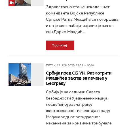
Здравствено стање некадашњег
команданта Војске Републике
Српске Ратка Младића се погоршава
и он је све слабији, изјавио је његов
син Дарко Младић...
Прочитај
ПЕТАК, 12. ЈУН 2026, 23:53 -> 00:04
Србија пред СБ УН: Размотрити
Младићев захтев за лечење у
Београду
Србија је на седници Савета
безбедности Уједињених нација,
посвећеној разматрању
шестомесечног извештаја о раду
Међународног резидуалног
механизма за кривичне трибунале