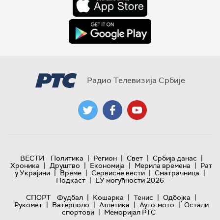
Радио Телевизија Србије
|
|
|
|
ВЕСТИ
Политика
Регион
Свет
Србија данас
|
|
|
|
Хроника
Друштво
Економија
Мерила времена
Рат
|
|
|
|
у Украјини
Време
Сервисне вести
Сматрачница
|
Подкаст
ЕУ могућности 2026
|
|
|
|
СПОРТ
Фудбал
Кошарка
Тенис
Одбојка
|
|
|
|
Рукомет
Ватерполо
Атлетика
Ауто-мото
Остали
|
спортови
Меморијал РТС