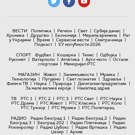
|
|
|
|
ВЕСТИ
Политика
Регион
Свет
Србија данас
|
|
|
|
Хроника
Друштво
Економија
Мерила времена
Рат
|
|
|
|
у Украјини
Време
Сервисне вести
Сматрачница
|
Подкаст
ЕУ могућности 2026
|
|
|
|
СПОРТ
Фудбал
Кошарка
Тенис
Одбојка
|
|
|
|
Рукомет
Ватерполо
Атлетика
Ауто-мото
Остали
|
спортови
Меморијал РТС
|
|
|
МАГАЗИН
Живот
Занимљивости
Музика
|
|
|
|
Технологијa
Путујемо
Свет познатих
Здравље
|
|
|
|
Филм и ТВ
Наука
Природа
Дигитални предузетник
|
За мале велике хероје
Наизглед здрав
|
|
|
|
|
ТВ
РТС 1
РТС 2
РТС 3
РТС Свет
РТС Наука
|
|
|
|
РТС Драма
РТС Живот
РТС Класика
РТС Коло
|
|
РТС Трезор
РТС Музика
РТС Полетарац
|
|
РАДИО
Радио Београд 1
Радио Београд 2
Радио
|
|
|
Београд 3
Београд 202
Радио Плетеница
Радио
|
|
|
Рокенролер
Радио Џубокс
Радио Вртешка
Радио
|
Џезер
Архив