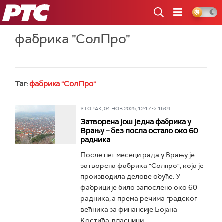
РТС
фабрика "СолПро"
Таг:
фабрика "СолПро"
УТОРАК, 04. НОВ 2025, 12:17 -> 16:09
Затворена још једна фабрика у
Врању – без посла остало око 60
радника
После пет месеци рада у Врању је
затворена фабрика "Солпро", која је
производила делове обуће. У
фабрици је било запослено око 60
радника, а према речима градског
већника за финансије Бојана
Костића, власници...