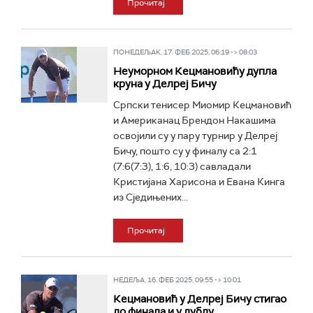
Прочитај
ПОНЕДЕЉАК, 17. ФЕБ 2025, 06:19 -> 08:03
Неуморном Кецмановићу дупла
круна у Делреј Бичу
Српски тенисер Миомир Кецмановић
и Американац Брендон Накашима
освојили су у пару турнир у Делреј
Бичу, пошто су у финалу са 2:1
(7:6(7:3), 1:6, 10:3) савладали
Кристијана Харисона и Евана Кинга
из Сједињених...
Прочитај
НЕДЕЉА, 16. ФЕБ 2025, 09:55 -> 10:01
Кецмановић у Делреј Бичу стигао
до финала и у дублу