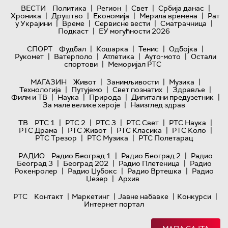
|
|
|
|
ВЕСТИ
Политика
Регион
Свет
Србија данас
|
|
|
|
Хроника
Друштво
Економија
Мерила времена
Рат
|
|
|
|
у Украјини
Време
Сервисне вести
Сматрачница
|
Подкаст
ЕУ могућности 2026
|
|
|
|
СПОРТ
Фудбал
Кошарка
Тенис
Одбојка
|
|
|
|
Рукомет
Ватерполо
Атлетика
Ауто-мото
Остали
|
спортови
Меморијал РТС
|
|
|
МАГАЗИН
Живот
Занимљивости
Музика
|
|
|
|
Технологијa
Путујемо
Свет познатих
Здравље
|
|
|
|
Филм и ТВ
Наука
Природа
Дигитални предузетник
|
За мале велике хероје
Наизглед здрав
|
|
|
|
|
ТВ
РТС 1
РТС 2
РТС 3
РТС Свет
РТС Наука
|
|
|
|
РТС Драма
РТС Живот
РТС Класика
РТС Коло
|
|
РТС Трезор
РТС Музика
РТС Полетарац
|
|
РАДИО
Радио Београд 1
Радио Београд 2
Радио
|
|
|
Београд 3
Београд 202
Радио Плетеница
Радио
|
|
|
Рокенролер
Радио Џубокс
Радио Вртешка
Радио
|
Џезер
Архив
|
|
|
|
РТС
Контакт
Маркетинг
Јавне набавке
Конкурси
Интернет портал