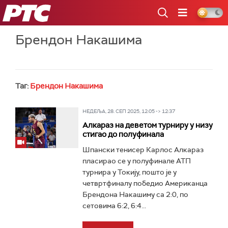
РТС
Брендон Накашима
Таг:
Брендон Накашима
НЕДЕЉА, 28. СЕП 2025, 12:05 -> 12:37
Алкараз на деветом турниру у низу
стигао до полуфинала
Шпански тенисер Карлос Алкараз
пласирао се у полуфинале АТП
турнира у Токију, пошто је у
четвртфиналу победио Американца
Брендона Накашиму са 2:0, по
сетовима 6:2, 6:4...