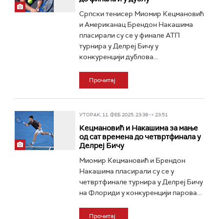
Српски тенисер Миомир Кецмановић
и Американац Брендон Накашима
пласирали су се у финале АТП
турнира у Делреј Бичу у
конкуренцији дублова...
Прочитај
УТОРАК, 11. ФЕБ 2025, 23:38 -> 23:51
Кецмановић и Накашима за мање
од сат времена до четвртфинала у
Делреј Бичу
Миомир Кецмановић и Брендон
Накашима пласирали су се у
четвртфинале турнира у Делреј Бичу
на Флориди у конкуренцији парова...
Прочитај