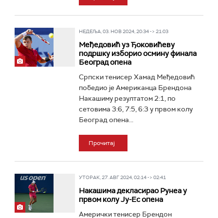
НЕДЕЉА, 03. НОВ 2024, 20:34 -> 21:03
Међедовић уз Ђоковићеву
подршку изборио осмину финала
Београд опена
Српски тенисер Хамад Међедовић
победио је Американца Брендона
Накашиму резултатом 2:1, по
сетовима 3:6, 7:5, 6:3 у првом колу
Београд опена...
Прочитај
УТОРАК, 27. АВГ 2024, 02:14 -> 02:41
Накашима декласирао Рунеа у
првом колу Ју-Ес опена
Амерички тенисер Брендон