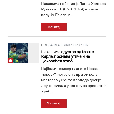
Накашима победио је Данца Холгера
Рунеа са 3:0 (6:2, 6:1, 6:4) у првом
колу Ју-Ес опена...
Прочитај
НЕДЕЉА, 09. АПР 2023, 12:37 -> 13:35
Накашима одустао од Монте
Карла, промена утиче и на
Ђоковићев жреб
Најбољи тенисер планете Новак
Ђоковић могао би у другом колу
мастерса у Монте Карлу да добије
другог ривала у односу на првобитни
жреб...
Прочитај