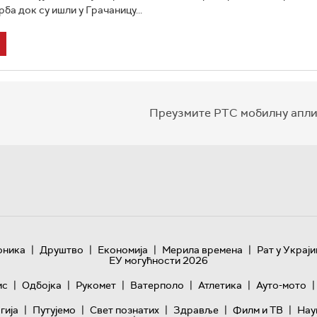
ба док су ишли у Грачаницу...
Преузмите РТС мобилну апли
|
|
|
|
оника
Друштво
Економија
Мерила времена
Рат у Украји
ЕУ могућности 2026
|
|
|
|
|
|
ис
Одбојка
Рукомет
Ватерполо
Атлетика
Ауто-мото
|
|
|
|
|
гијa
Путујемо
Свет познатих
Здравље
Филм и ТВ
Нау