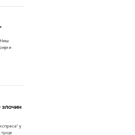
"
 Ниш
рији и
– злочин
кспреса" у
 троје