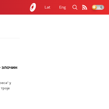
Lat
Eng
– злочин
реса" у
 троје