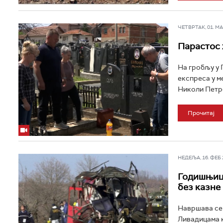
ЧЕТВРТАК, 01. МАЈ
Парастос 
На гробљу у 
експреса у м
Николи Петро
Прочитај
НЕДЕЉА, 16. ФЕБ 2
Годишњица
без казне
Навршава се 
Ливадицама к