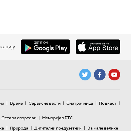
кацију
|
|
|
|
|
ни
Време
Сервисне вести
Сматрачница
Подкаст
|
Остали спортови
Меморијал РТС
|
|
|
ка
Природа
Дигитални предузетник
За мале велике