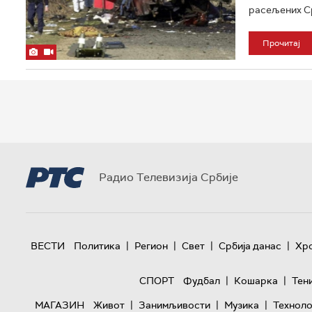
расељених Ср
Прочитај
Радио Телевизија Србије
|
|
|
|
ВЕСТИ
Политика
Регион
Свет
Србија данас
Хр
|
|
СПОРТ
Фудбал
Кошарка
Тен
|
|
|
МАГАЗИН
Живот
Занимљивости
Музика
Техноло