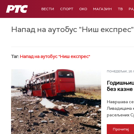
РТС
ВЕСТИ
СПОРТ
OKO
МАГАЗИН
ТВ
Р
Напад на аутобус "Ниш експрес"
Таг:
Напад на аутобус "Ниш експрес"
ПОНЕДЕЉАК, 16. ФЕ
Годишњица
без казне
Навршава се 
Ливадицама к
расељених Срб
Прочитај