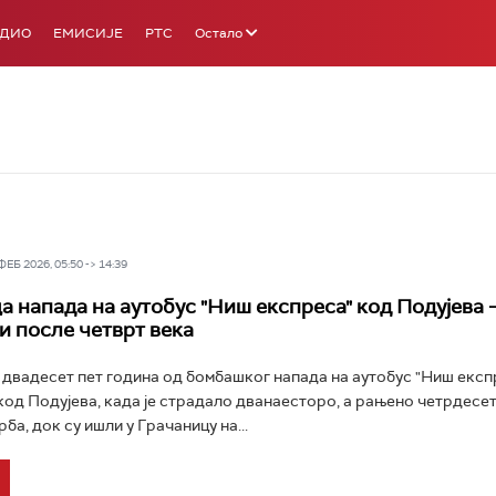
АДИО
ЕМИСИЈЕ
РТС
Остало
Б 2026, 05:50 -> 14:39
 напада на аутобус "Ниш експреса" код Подујева 
 и после четврт века
двадесет пет година од бомбашког напада на аутобус "Ниш експ
од Подујева, када је страдало дванаесторо, а рањено четрдесет
а, док су ишли у Грачаницу на...