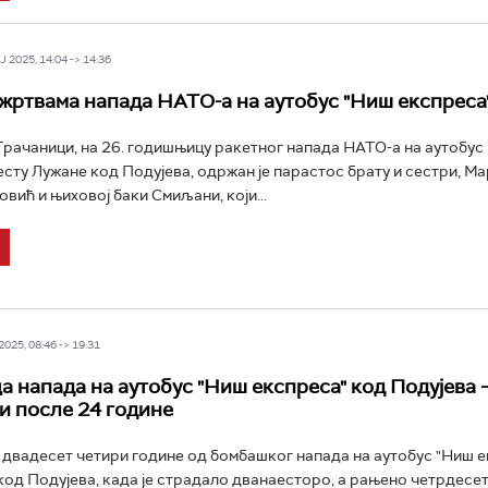
 2025, 14:04 -> 14:36
жртвама напада НАТО-а на аутобус "Ниш експреса
Грачаници, на 26. годишњицу ракетног напада НАТО-а на аутобус
есту Лужане код Подујева, одржан је парастос брату и сестри, Ма
вић и њиховој баки Смиљани, који...
025, 08:46 -> 19:31
 напада на аутобус "Ниш експреса" код Подујева 
 и после 24 године
двадесет четири године од бомбашког напада на аутобус "Ниш е
од Подујева, када је страдало дванаесторо, а рањено четрдесет