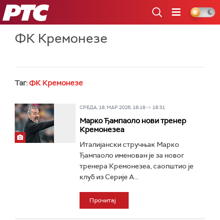
РТС
ФК Кремонезе
Таг:
ФК Кремонезе
СРЕДА, 18. МАР 2026, 18:18 -> 18:31
Марко Ђампаоло нови тренер
Кремонезеа
Италијански стручњак Марко
Ђампаоло именован је за новог
тренера Кремонезеа, саопштио је
клуб из Серије А...
Прочитај