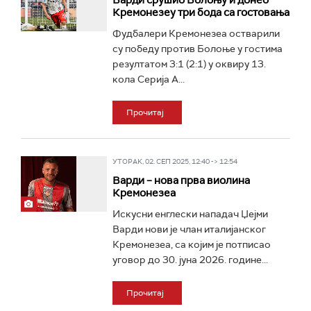
Варди срушио Болоњу и донео
Кремонезеу три бода са гостовања
Фудбалери Кремонезеа остварили
су победу против Болоње у гостима
резултатом 3:1 (2:1) у оквиру 13.
кола Серија А...
Прочитај
УТОРАК, 02. СЕП 2025, 12:40 -> 12:54
Варди – нова прва виолина
Кремонезеа
Искусни енглески нападач Џејми
Варди нови је члан италијанског
Кремонезеа, са којим је потписао
уговор до 30. јуна 2026. године...
Прочитај