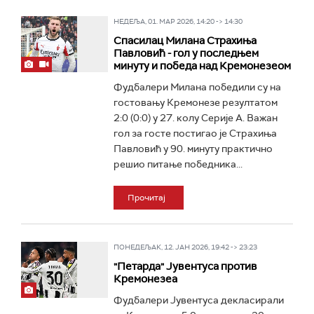
НЕДЕЉА, 01. МАР 2026, 14:20 -> 14:30
Спасилац Милана Страхиња
Павловић - гол у последњем
минуту и победа над Кремонезеом
Фудбалери Милана победили су на
гостовању Кремонезе резултатом
2:0 (0:0) у 27. колу Серије А. Важан
гол за госте постигао је Страхиња
Павловић у 90. минуту практично
решио питање победника...
Прочитај
ПОНЕДЕЉАК, 12. ЈАН 2026, 19:42 -> 23:23
"Петарда" Јувентуса против
Кремонезеа
Фудбалери Јувентуса декласирали