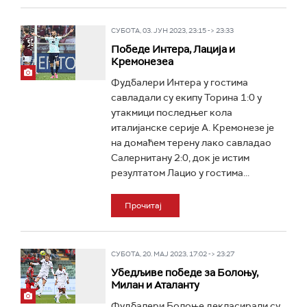
СУБОТА, 03. ЈУН 2023, 23:15 -> 23:33
Победе Интера, Лација и
Кремонезеа
Фудбалери Интера у гостима
савладали су екипу Торина 1:0 у
утакмици последњег кола
италијанске серије А. Кремонезе је
на домаћем терену лако савладао
Салернитану 2:0, док је истим
резултатом Лацио у гостима...
Прочитај
СУБОТА, 20. МАЈ 2023, 17:02 -> 23:27
Убедљиве победе за Болоњу,
Милан и Аталанту
Фудбалери Болоње декласирали су