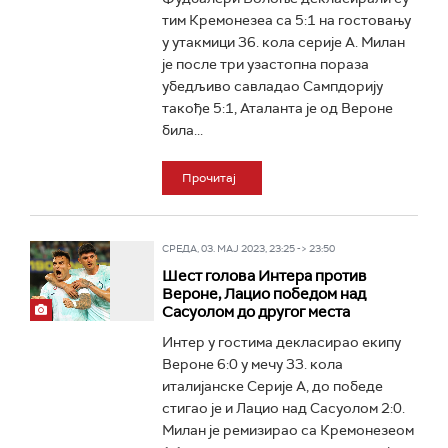
тим Кремонезеа са 5:1 на гостовању
у утакмици 36. кола серије А. Милан
је после три узастопна пораза
убедљиво савладао Сампдорију
такође 5:1, Аталанта је од Вероне
била...
Прочитај
СРЕДА, 03. МАЈ 2023, 23:25 -> 23:50
Шест голова Интера против
Вероне, Лацио победом над
Сасуолом до другог места
Интер у гостима декласирао екипу
Вероне 6:0 у мечу 33. кола
италијанске Серије А, до победе
стигао је и Лацио над Сасуолом 2:0.
Милан је ремизирао са Кремонезеом