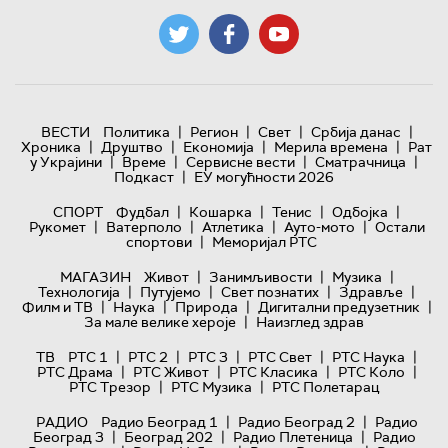
|
|
|
|
ВЕСТИ
Политика
Регион
Свет
Србија данас
|
|
|
|
Хроника
Друштво
Економија
Мерила времена
Рат
|
|
|
|
у Украјини
Време
Сервисне вести
Сматрачница
|
Подкаст
ЕУ могућности 2026
|
|
|
|
СПОРТ
Фудбал
Кошарка
Тенис
Одбојка
|
|
|
|
Рукомет
Ватерполо
Атлетика
Ауто-мото
Остали
|
спортови
Меморијал РТС
|
|
|
МАГАЗИН
Живот
Занимљивости
Музика
|
|
|
|
Технологијa
Путујемо
Свет познатих
Здравље
|
|
|
|
Филм и ТВ
Наука
Природа
Дигитални предузетник
|
За мале велике хероје
Наизглед здрав
|
|
|
|
|
ТВ
РТС 1
РТС 2
РТС 3
РТС Свет
РТС Наука
|
|
|
|
РТС Драма
РТС Живот
РТС Класика
РТС Коло
|
|
РТС Трезор
РТС Музика
РТС Полетарац
|
|
РАДИО
Радио Београд 1
Радио Београд 2
Радио
|
|
|
Београд 3
Београд 202
Радио Плетеница
Радио