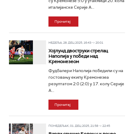
су Кремонезе 5:0 у утакмици 20. кола
италијанске Серије А...
Прочитај
НЕДЕЉА, 28. ДЕЦ 2025, 16:43 -> 20:01
Хојлунд двоструки стрелац
Наполија у победи над
Кремонезеом
Фудбалери Наполија победили су на
гостовању екипу Кремонезеа
резултатом 2:0 (2:0) у 17. колу Серије
А...
Прочитај
ПОНЕДЕЉАК, 01. ДЕЦ 2025, 21:58 -> 22:45