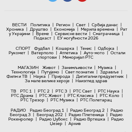
|
|
|
|
ВЕСТИ
Политика
Регион
Свет
Србија данас
|
|
|
|
Хроника
Друштво
Економија
Мерила времена
Рат
|
|
|
|
у Украјини
Време
Сервисне вести
Сматрачница
|
Подкаст
ЕУ могућности 2026
|
|
|
|
СПОРТ
Фудбал
Кошарка
Тенис
Одбојка
|
|
|
|
Рукомет
Ватерполо
Атлетика
Ауто-мото
Остали
|
спортови
Меморијал РТС
|
|
|
МАГАЗИН
Живот
Занимљивости
Музика
|
|
|
|
Технологијa
Путујемо
Свет познатих
Здравље
|
|
|
|
Филм и ТВ
Наука
Природа
Дигитални предузетник
|
За мале велике хероје
Наизглед здрав
|
|
|
|
|
ТВ
РТС 1
РТС 2
РТС 3
РТС Свет
РТС Наука
|
|
|
|
РТС Драма
РТС Живот
РТС Класика
РТС Коло
|
|
РТС Трезор
РТС Музика
РТС Полетарац
|
|
РАДИО
Радио Београд 1
Радио Београд 2
Радио
|
|
|
Београд 3
Београд 202
Радио Плетеница
Радио
|
|
|
Рокенролер
Радио Џубокс
Радио Вртешка
Радио
|
Џезер
Архив