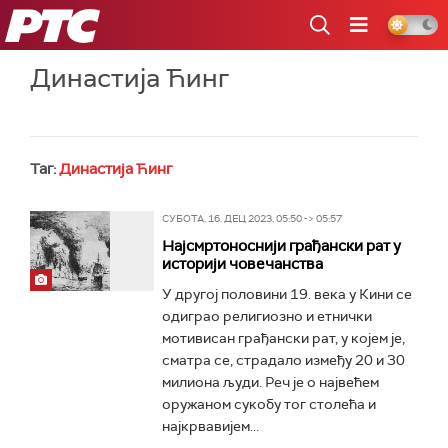
РТС
Династија Ћинг
Таг:
Династија Ћинг
СУБОТА, 16. ДЕЦ 2023, 05:50 -> 05:57
Најсмртоноснији грађански рат у
историји човечанства
У другој половини 19. века у Кини се
одиграо религиозно и етнички
мотивисан грађански рат, у којем је,
сматра се, страдало између 20 и 30
милиона људи. Реч је о највећем
оружаном сукобу тог столећа и
најкрвавијем...