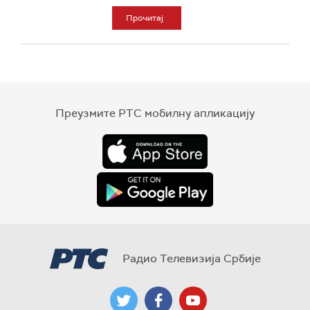
Прочитај
Преузмите РТС мобилну апликацију
Радио Телевизија Србије