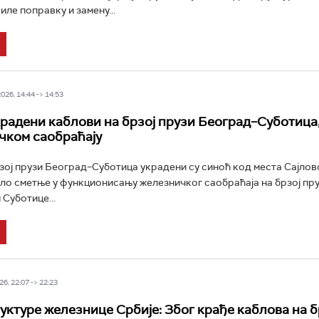
ле поправку и замену...
26, 14:44 -> 14:53
радени каблови на брзој прузи Београд–Суботица
чком саобраћају
зој прузи Београд–Суботица украдени су синоћ код места Сајлово
о сметње у функционисању железничког саобраћаја на брзој пру
 Суботице...
6, 22:07 -> 22:23
ктуре железнице Србије: Због крађе каблова на б