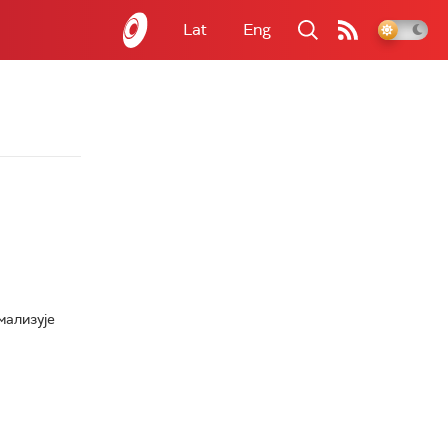
Lat
Eng
мализује