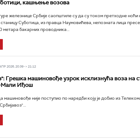
уботици, кашњење возова
ре железнице Србије саопштиле су да су током претходне ноћи 
 станицу Суботица, из правца Наумовићева, непозната лица пресе
0 метара бакарних проводника...
Р 2026, 20:39 -> 21:12
з": Грешка машиновође узрок исклизнућа воза на 
-Мали Иђош
да машиновође није поступио по наредби коју је добио из Телеком
Србијавоз"...