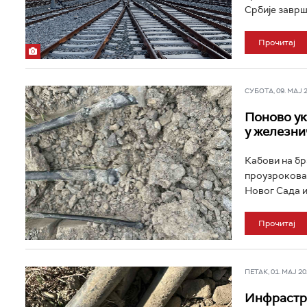
Србије заврши
Прочитај
СУБОТА, 09. МАЈ 20
Поново ук
у железни
Кабови на бр
проузроковал
Новог Сада и
Прочитај
ПЕТАК, 01. МАЈ 202
Инфрастру