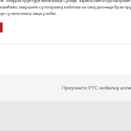
е "Инфраструктуре железнице Србије" ефикасним и одговорним
овићево завршиле су поправку каблова на овој деоници брзе пр
оје су непозната лица у ноћи...
Преузмите РТС мобилну апли