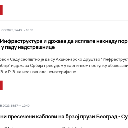
В 2025, 14:43 -> 16:03
 Инфраструктура и држава да исплате накнаду по
 у паду надстрешнице
овом Саду саопштио је да су Акционарско друштво "Инфраструк
бије" и држава Србија пресудом у парничном поступку обавезани
З. и Р. З. на име накнаде нематеријалне...
 2025, 18:37 -> 19:40
и пресечени каблови на брзој прузи Београд - С