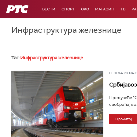
РТС
ВЕСТИ
СПОРТ
OKO
МАГАЗИН
ТВ
Р
Инфраструктура железнице
Таг:
Инфраструктура железнице
НЕДЕЉА, 24. МАЈ 2
Србијавоз
Предузеће "С
саобраћај воз
Прочитај