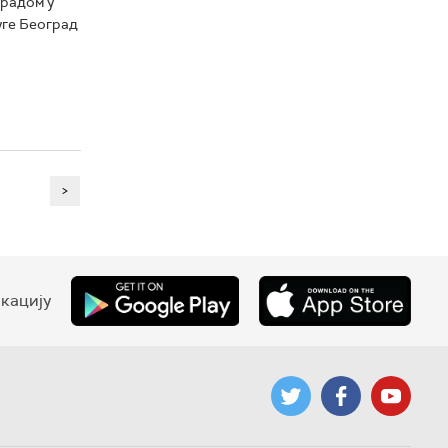
 радом у
уге Београд
>
кацију