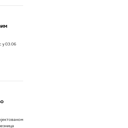
вим
 у 03.06
во
ројектованом
лезница