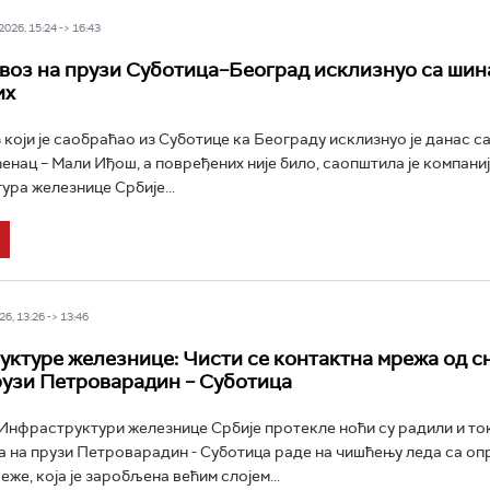
026, 15:24 -> 16:43
воз на прузи Суботица–Београд исклизнуо са шина
их
 који је саобраћао из Суботице ка Београду исклизнуо је данас са
енац – Мали Иђош, а повређених није било, саопштила је компани
ра железнице Србије...
6, 13:26 -> 13:46
ктуре железнице: Чисти се контактна мрежа од сн
рузи Петроварадин – Суботица
Инфраструктури железнице Србије протекле ноћи су радили и то
а на прузи Петроварадин - Суботица раде на чишћењу леда са оп
же, која је заробљена већим слојем...