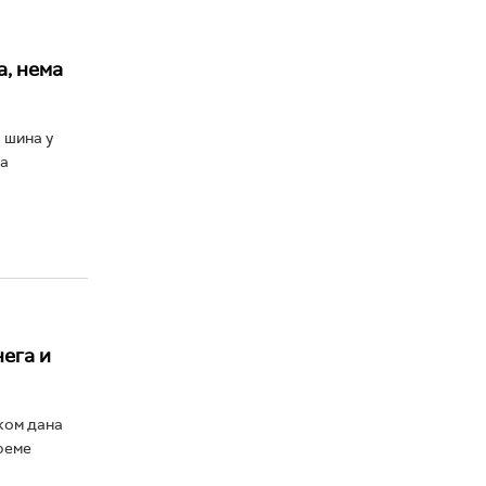
, нема
 шина у
ја
ега и
ком дана
реме