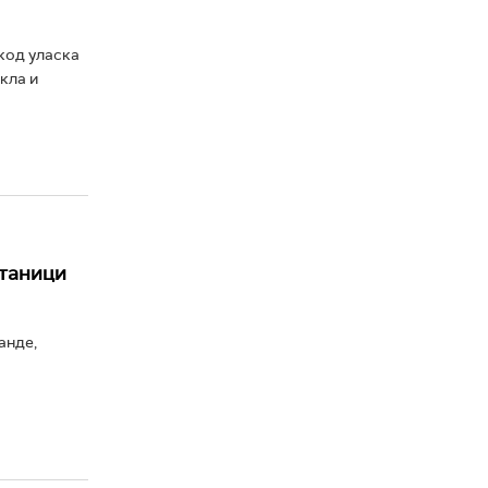
код уласка
кла и
станици
анде,