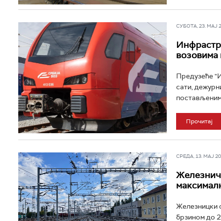
СУБОТА, 23. МАЈ 20
Инфрастру
возовима 
Предузеће "И
сати, дежурн
постављеним 
Прочитај
СРЕДА, 13. МАЈ 202
Железничк
максимал
Железницки с
брзином до 2