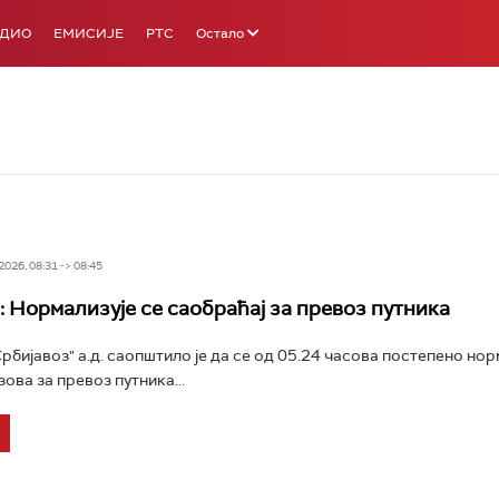
АДИО
ЕМИСИЈЕ
РТС
Остало
026, 08:31 -> 08:45
: Нормализује се саобраћај за превоз путника
рбијавоз" а.д. саопштило је да се од 05.24 часова постепено нор
ова за превоз путника...