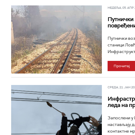
НЕДЕЉА, 05. АПР 2
Путнички 
повређен
Путнички воз
станици Ловћ
Инфраструкту
Прочитај
СРЕДА, 21. ЈАН 202
Инфрастру
леда на п
Запослени у 
настављају д
контактне мре