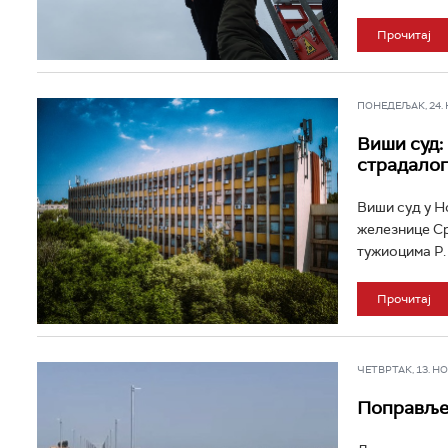
Прочитај
ПОНЕДЕЉАК, 24. НО
Виши суд:
страдалог
Виши суд у Н
железнице Ср
тужиоцима Р. 
Прочитај
ЧЕТВРТАК, 13. НОВ
Поправљен