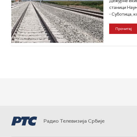
Дежурне екип
станици Наум
- Суботица, к
Прочитај
Радио Телевизија Србије