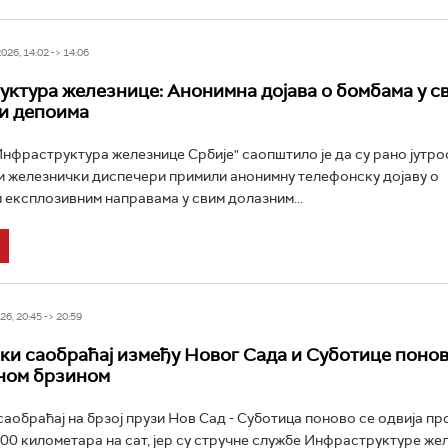
26, 14:02 -> 14:06
ктура железнице: Анонимна дојава о бомбама у с
и депоима
нфраструктура железнице Србије" саопштило је да су рано јутрос
и железнички диспечери примили анонимну телефонску дојаву о
експлозивним направама у свим долазним...
6, 20:45 -> 20:59
и саобраћај између Новог Сада и Суботице поно
ном брзином
аобраћај на брзој прузи Нов Сад - Суботица поново се одвија п
00 километара на сат, јер су стручне службе Инфраструктуре же