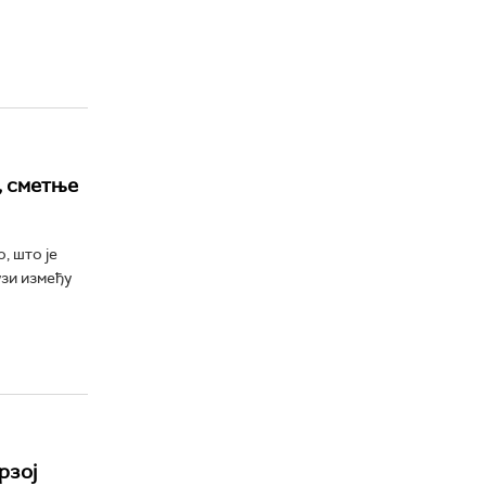
, сметње
, што је
зи између
рзој