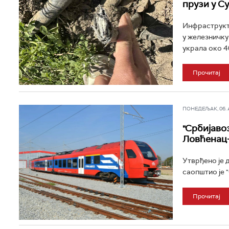
прузи у С
Инфраструкту
у железничку
украла око 4
Прочитај
ПОНЕДЕЉАК, 06. АП
"Србијаво
Ловћенац
Утврђено је 
саопштио је "
Прочитај