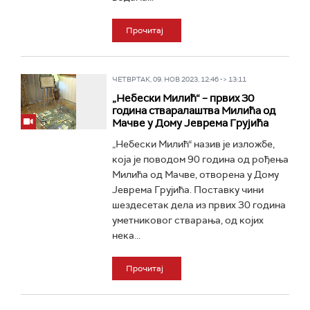
Прочитај
ЧЕТВРТАК, 09. НОВ 2023, 12:46 -> 13:11
„Небески Милић“ – првих 30
година стваралаштва Милића од
Мачве у Дому Јеврема Грујића
„Небески Милић“ назив је изложбе,
која је поводом 90 година од рођења
Милића од Мачве, отворена у Дому
Јеврема Грујића. Поставку чини
шездесетак дела из првих 30 година
уметниковог стварања, од којих
нека...
Прочитај