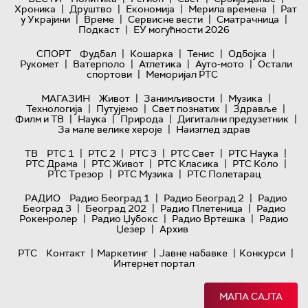
|
|
|
|
Хроника
Друштво
Економија
Мерила времена
Рат
|
|
|
|
у Украјини
Време
Сервисне вести
Сматрачница
|
Подкаст
ЕУ могућности 2026
|
|
|
|
СПОРТ
Фудбал
Кошарка
Тенис
Одбојка
|
|
|
|
Рукомет
Ватерполо
Атлетика
Ауто-мото
Остали
|
спортови
Меморијал РТС
|
|
|
МАГАЗИН
Живот
Занимљивости
Музика
|
|
|
|
Технологијa
Путујемо
Свет познатих
Здравље
|
|
|
|
Филм и ТВ
Наука
Природа
Дигитални предузетник
|
За мале велике хероје
Наизглед здрав
|
|
|
|
|
ТВ
РТС 1
РТС 2
РТС 3
РТС Свет
РТС Наука
|
|
|
|
РТС Драма
РТС Живот
РТС Класика
РТС Коло
|
|
РТС Трезор
РТС Музика
РТС Полетарац
|
|
РАДИО
Радио Београд 1
Радио Београд 2
Радио
|
|
|
Београд 3
Београд 202
Радио Плетеница
Радио
|
|
|
Рокенролер
Радио Џубокс
Радио Вртешка
Радио
|
Џезер
Архив
|
|
|
|
РТС
Контакт
Маркетинг
Јавне набавке
Конкурси
Интернет портал
МАПА САЈТА