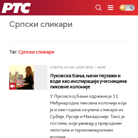
РТС
Српски сликари
Таг:
Српски сликари
СУБОТА, 24. МАЈ 2025, 09:30 -> 09:46
Луковска Бања, њени пејзажи и
воде као инспирација учесницима
ликовне колоније
У Луковској Бањи одржана је 11.
Међународна ликовна колонија која
је и ове године окупила сликаре из
Србије, Русије и Македоније. Тако је
гостима, који уживају у природним
лепотама и термоминералним
водама...