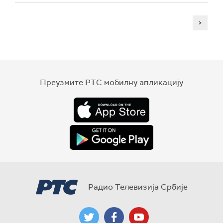
>
Преузмите РТС мобилну апликацију
Радио Телевизија Србије