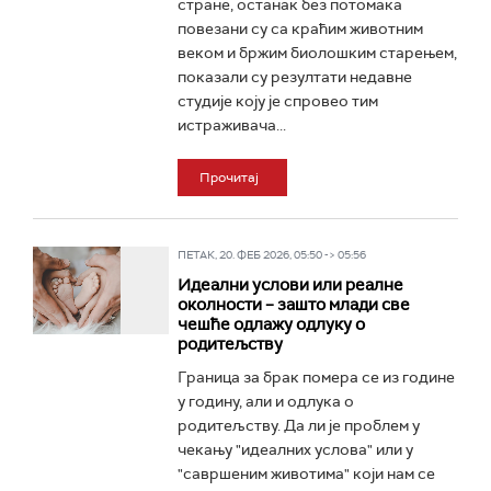
стране, останак без потомака
повезани су са краћим животним
веком и бржим биолошким старењем,
показали су резултати недавне
студије коју је спровео тим
истраживача...
Прочитај
ПЕТАК, 20. ФЕБ 2026, 05:50 -> 05:56
Идеални услови или реалне
околности – зашто млади све
чешће одлажу одлуку о
родитељству
Граница за брак помера се из године
у годину, али и одлука о
родитељству. Да ли је проблем у
чекању "идеалних услова" или у
"савршеним животима" који нам се