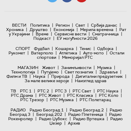
|
|
|
|
ВЕСТИ
Политика
Регион
Свет
Србија данас
|
|
|
|
Хроника
Друштво
Економија
Мерила времена
Рат
|
|
|
|
у Украјини
Време
Сервисне вести
Сматрачница
|
Подкаст
ЕУ могућности 2026
|
|
|
|
СПОРТ
Фудбал
Кошарка
Тенис
Одбојка
|
|
|
|
Рукомет
Ватерполо
Атлетика
Ауто-мото
Остали
|
спортови
Меморијал РТС
|
|
|
МАГАЗИН
Живот
Занимљивости
Музика
|
|
|
|
Технологијa
Путујемо
Свет познатих
Здравље
|
|
|
|
Филм и ТВ
Наука
Природа
Дигитални предузетник
|
За мале велике хероје
Наизглед здрав
|
|
|
|
|
ТВ
РТС 1
РТС 2
РТС 3
РТС Свет
РТС Наука
|
|
|
|
РТС Драма
РТС Живот
РТС Класика
РТС Коло
|
|
РТС Трезор
РТС Музика
РТС Полетарац
|
|
РАДИО
Радио Београд 1
Радио Београд 2
Радио
|
|
|
Београд 3
Београд 202
Радио Плетеница
Радио
|
|
|
Рокенролер
Радио Џубокс
Радио Вртешка
Радио
|
Џезер
Архив