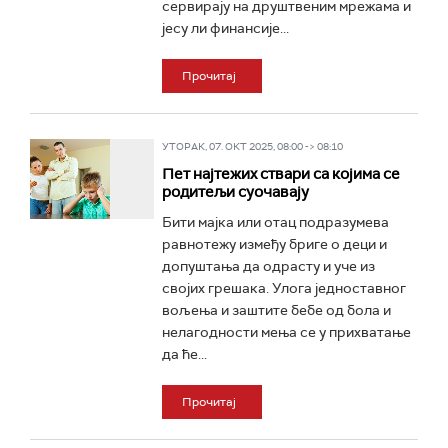
сервирају на друштвеним мрежама и
јесу ли финансије...
Прочитај
УТОРАК, 07. ОКТ 2025, 08:00 -> 08:10
Пет најтежих ствари са којима се
родитељи суочавају
Бити мајка или отац подразумева
равнотежу између бриге о деци и
допуштања да одрасту и уче из
својих грешака. Улога једноставног
вољења и заштите бебе од бола и
нелагодности мења се у прихватање
да ће...
Прочитај