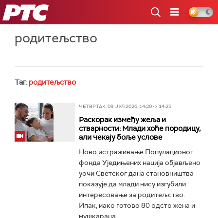
РТС
родитељство
Таг:
родитељство
ЧЕТВРТАК, 09. ЈУЛ 2026, 14:20 -> 14:25
Раскорак између жеља и
стварности: Млади хоће породицу,
али чекају боље услове
Ново истраживање Популационог
фонда Уједињених нација објављено
уочи Светског дана становништва
показује да млади нису изгубили
интересовање за родитељство.
Ипак, иако готово 80 одсто жена и
мушкараца...