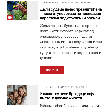
ПОНЕДЕЉАК, 01. ЈУН 2026, 14:00 -> 14:03
Да ли су деца данас презаштићена
– педагог упозорава на последице
одрастања под стакленим звоном
Жеља да дете буде стално срећно
може имати супротан ефекат од
очекиваног, упозорава педагог
Снежана Голић. На Међународни дан
заштите деце Голићева подсећа да
су туга, разочарање и неуспех важни
делови...
Прочитај
ЧЕТВРТАК, 12. МАР 2026, 22:25 -> 18:10
У каквој су вези број деце коју
имате, и дужина живота
Рађање већег броја деце или, с друге