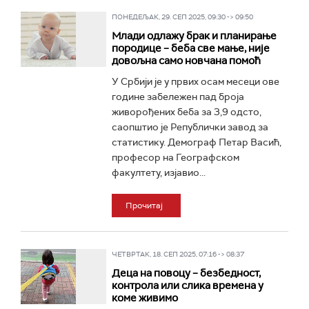
ПОНЕДЕЉАК, 29. СЕП 2025, 09:30 -> 09:50
Млади одлажу брак и планирање
породице – беба све мање, није
довољна само новчана помоћ
У Србији је у првих осам месеци ове
године забележен пад броја
живорођених беба за 3,9 одсто,
саопштио је Републички завод за
статистику. Демограф Петар Васић,
професор на Географском
факултету, изјавио...
Прочитај
ЧЕТВРТАК, 18. СЕП 2025, 07:16 -> 08:37
Деца на повоцу – безбедност,
контрола или слика времена у
коме живимо