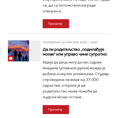
се, да са потомством изграде
отворен и...
Прочитај
ПОНЕДЕЉАК, 10. МАР 2025, 20:00 -> 20:00
Да ли родитељство „подмлађује
мозак" или управо чини супротно
Идеја да деца могу да нас одрже
младима (углавном духом) можда је
добила и научно утемељење. Студија
спроведена на више од 37.000
одраслих, открила је да
родитељство може помоћи да
људски мозак остане...
Прочитај