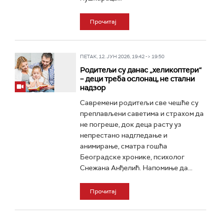
Прочитај
ПЕТАК, 12. ЈУН 2026, 19:42 -> 19:50
Родитељи су данас „хеликоптери“
– деци треба ослонац, не стални
надзор
Савремени родитељи све чешће су
преплављени саветима и страхом да
не погреше, док деца расту уз
непрестано надгледање и
анимирање, сматра гошћа
Београдске хронике, психолог
Снежана Анђелић. Напомиње да...
Прочитај