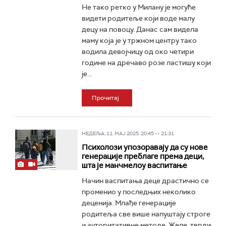
Не тако ретко у Милану је могуће
видети родитеље који воде малу
децу на повоцу. Данас сам видела
маму која је у тржном центру тако
водила девојчицу од око четири
године на дречаво розе ластишу који
је...
Прочитај
НЕДЕЉА, 11. МАЈ 2025, 20:45 -> 21:31
Психолози упозоравају да су нове
генерације преблаге према деци,
шта је манчмелоу васпитање
Начин васпитања деце драстично се
променио у последњих неколико
деценија. Млађе генерације
родитеља све више напуштају строге
и ауторитативне методе. Желе, тврди