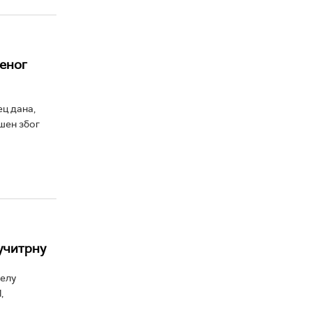
еног
ец дана,
шен због
учитрну
делу
,