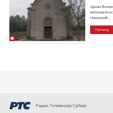
Црква Вазнес
непознате ос
Нашпалић...
Прочитај
Радио Телевизија Србије