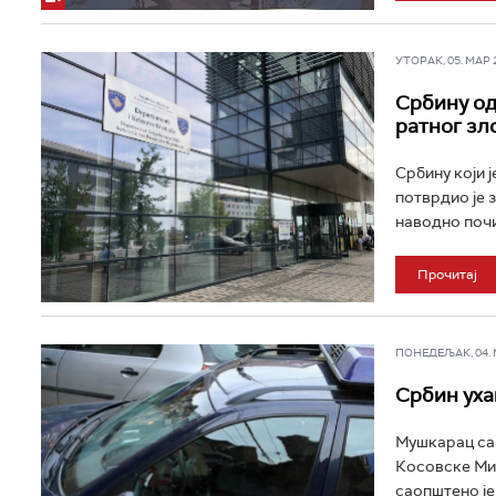
УТОРАК, 05. МАР 20
Србину од
ратног зл
Србину који 
потврдио је 
наводно почи
Прочитај
ПОНЕДЕЉАК, 04. МА
Србин уха
Мушкарац са 
Косовске Мит
саопштено је