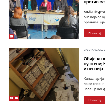
против ме
Аљбин Курти 
она која се 
организација 
Прочитај
СУБОТА, 03. ФЕБ 20
Обијена п
пуштени; 
и пензија
Канцеларија 
да се спречи
новац је конф
Прочитај