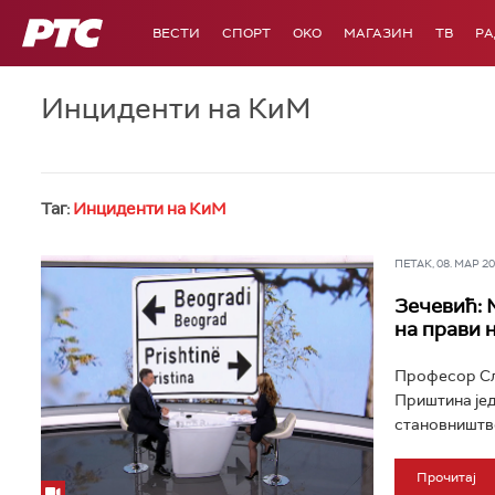
РТС
ВЕСТИ
СПОРТ
OKO
МАГАЗИН
ТВ
Р
Инциденти на КиМ
Таг:
Инциденти на КиМ
ПЕТАК, 08. МАР 202
Зечевић: 
на прави 
Професор Сло
Приштина јед
становништво
Прочитај