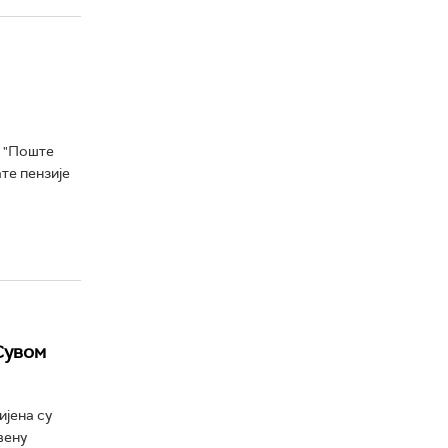
а "Поште
те пензије
Сувом
јена су
вену