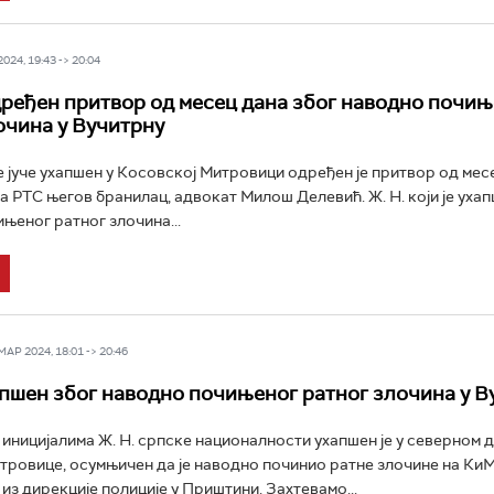
24, 19:43 -> 20:04
ређен притвор од месец дана због наводно почињ
очина у Вучитрну
је јуче ухапшен у Косовској Митровици одређен је притвор од мес
за РТС његов бранилац, адвокат Милош Делевић. Ж. Н. који је ухап
њеног ратног злочина...
Р 2024, 18:01 -> 20:46
пшен због наводно почињеног ратног злочина у В
иницијалима Ж. Н. српске националности ухапшен је у северном 
ровице, осумњичен да је наводно починио ратне злочине на КиМ
 из дирекције полиције у Приштини. Захтевамо...