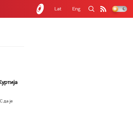
Lat
Eng
Куртија
 да је