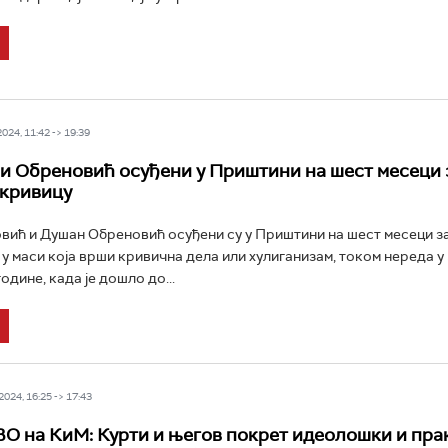
24, 11:42 -> 19:39
и Обреновић осуђени у Приштини на шест месеци 
 кривицу
ић и Душан Обреновић осуђени су у Приштини на шест месеци з
у маси која врши кривична дела или хулиганизам, током нереда у
одине, када је дошло до...
024, 16:25 -> 17:43
О на КиМ: Курти и његов покрет идеолошки и пра