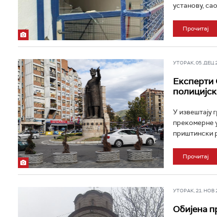
установу, сао
Прочитај
УТОРАК, 05. ДЕЦ 20
Експерти 
полицијск
У извештају 
прекомерне у
приштински р
Прочитај
УТОРАК, 21. НОВ 20
Обијена п