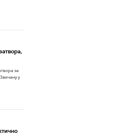
затвора,
атвора за
 Звечану у
ктично