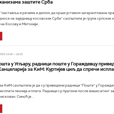
ханизама заштите Срба
"наставља и речима и делом, да крши уставом загарантована пра
односе на заједницу косовских Срба" саопштила је група српских 
на Косову и Метохији...
24, 13:19 -> 22:22
ошта у Угљару, радници поште у Гораждевцу приве
Канцеларија за КиМ: Куртијев циљ да спречи испла
за КиМ саопштила је да су приведени радници "Поште" у Горажде
 исплата пензија и плата. Радници су пуштени после вишесатног 
искован. Синоћ је...