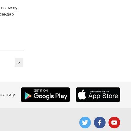
 из ње су
ксандар
>
кацију