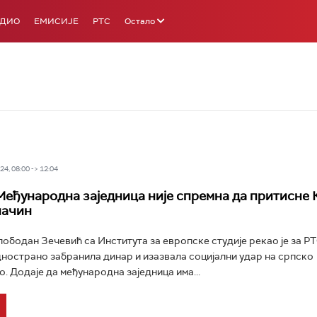
АДИО
ЕМИСИЈЕ
РТС
Остало
4, 08:00 -> 12:04
Међународна заједница није спремна да притисне 
начин
бодан Зечевић са Института за европске студије рекао је за РТС
нострано забранила динар и изазвала социјални удар на српско
. Додаје да међународна заједница има...