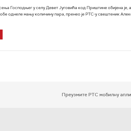
ења Господњег у селу Девет Југовића код Приштине обијена је, а
обе однеле мању количину пара, пренео је РТС-у свештеник Але
Преузмите РТС мобилну апли