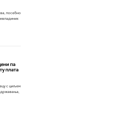
ва, посебно
невладиних
дени па
ту плата
вцу с циљем
задржавања,