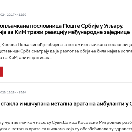
24, 10:17 -> 12:59
 опљачкана пословница Поште Србије у Угљару,
ја за КиМ тражи реакцију међународне заједнице
 Kосова Поља синоћ је обијена, а потом и опљачкана пословниц
ставници Срба сматрају да је разлог за обијање била најава испла
на КиМ, али и притисак...
23, 12:28 -> 15:34
 стакла и ишчупана метална врата на амбуланти у 
 у мултиетничком насељу Суви До код Косовске Митровице разби
упана метална врата са шипкама која су обезбеђивала ту здравст