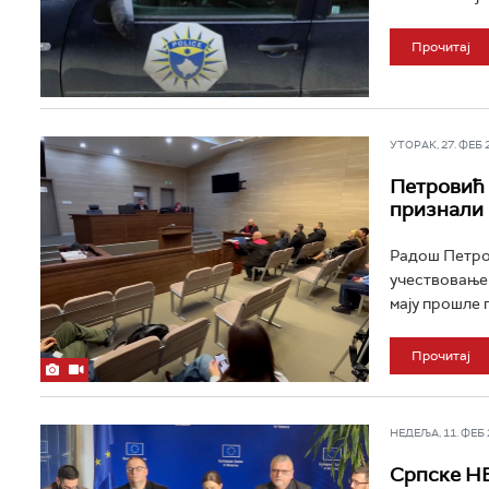
Прочитај
УТОРАК, 27. ФЕБ 20
Петровић 
признали
Радош Петров
учествовање 
мају прошле г
Прочитај
НЕДЕЉА, 11. ФЕБ 2
Српске НВ