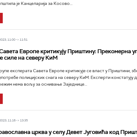
пштила је Канцеларија за Косово...
23, 11:00 -> 11:51
Саветa Европе критикују Приштину: Прекомерна у
е силе на северу КиМ
групе експерата Савета Европе критикује се власт у Приштини, зб
потребе полицијских снага на северу КиМ. Експерти констатују 
ежим нема вољу за оснивање Заједнице...
23, 11:16 -> 13:35
равославна црква у селу Девет Југовића код Приш