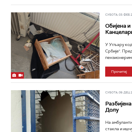
СУБОТА, 03. ФЕБ 20
Обијена и
Канцелари
У Угљару код
Србије". Пред
пензионерима 
Прочитај
СУБОТА, 09. ДЕЦ 20
Разбијена
Долу
На амбуланти
стакла и ишч